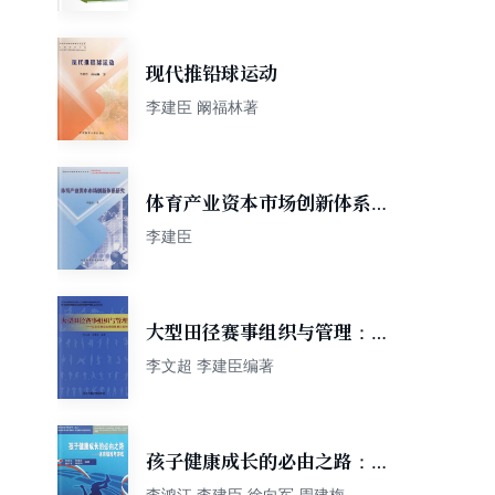
现代推铅球运动
李建臣 阚福林著
体育产业资本市场创新体系研
究
李建臣
大型田径赛事组织与管理：以
北京奥运会田径比赛为案例
李文超 李建臣编著
孩子健康成长的必由之路：体
育锻炼与游戏
李鸿江 李建臣 徐向军 周建梅