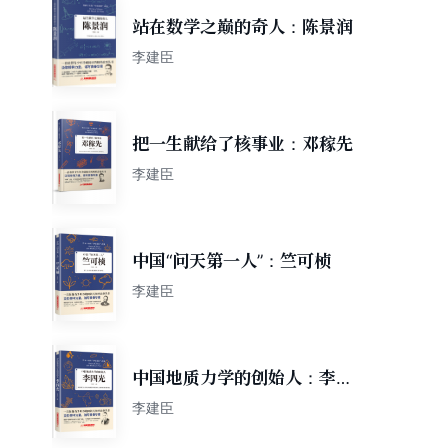
站在数学之巅的奇人：陈景润
李建臣
把一生献给了核事业：邓稼先
李建臣
中国“问天第一人”：竺可桢
李建臣
中国地质力学的创始人：李四
光
李建臣