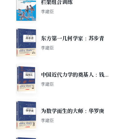
栏架组合训练
李建臣
东方第一几何学家：苏步青
李建臣
中国近代力学的奠基人：钱伟
长
李建臣
为数学而生的大师：华罗庚
李建臣