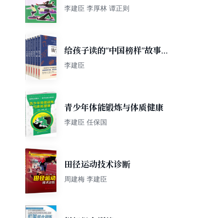
书：泡沫轴组合训练
李建臣 李厚林 谭正则
给孩子读的“中国榜样”故事丛
书
李建臣
青少年体能锻炼与体质健康
李建臣 任保国
田径运动技术诊断
周建梅 李建臣