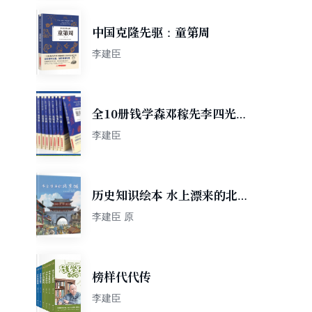
中国克隆先驱：童第周
李建臣
全10册钱学森邓稼先李四光竺
可桢钱三强钱伟长童第周华罗
李建臣
庚苏步青陈景润中国科学家传
记
历史知识绘本 水上漂来的北京
城
李建臣 原
榜样代代传
李建臣