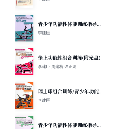
青少年功能性体能训练指导丛
书:悬吊训练
李建臣
垫上功能性组合训练(附光盘)
李建臣 周建梅 谭正则
瑞士球组合训练/青少年功能性
体能训练指导丛书
李建臣
青少年功能性体能训练指导丛