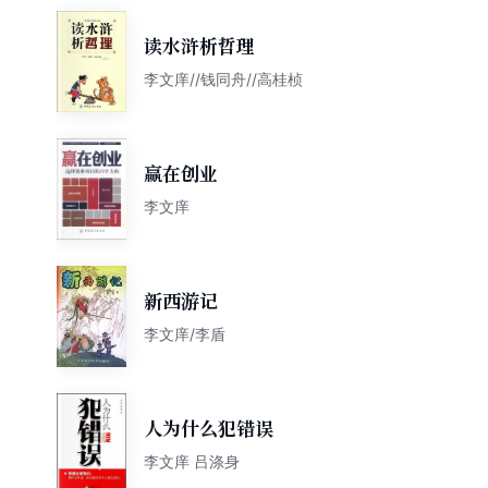
读水浒析哲理
李文庠//钱同舟//高桂桢
赢在创业
李文庠
新西游记
李文庠/李盾
人为什么犯错误
李文庠 吕涤身