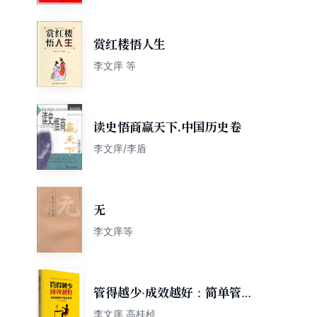
赏红楼悟人生
李文庠 等
读史悟商赢天下.中国历史卷
李文庠/李盾
无
李文庠等
管得越少·成效越好：简单管理
的9堂必修课
李文庠 高桂桢