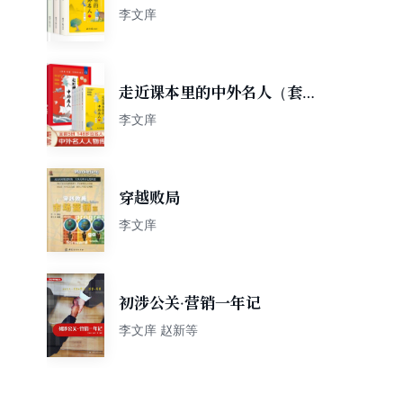
全5册）衔接中小学课本中的
李文庠
148位名人 中外名人传记励志
书
走近课本里的中外名人（套装
全5册）衔接中小学课本中的
李文庠
148位名人故事
穿越败局
李文庠
初涉公关·营销一年记
李文庠 赵新等