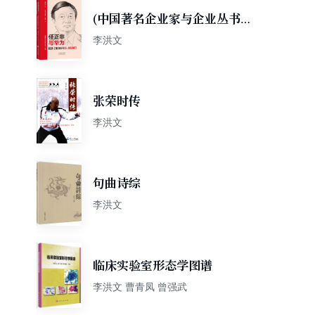
(中国著名企业家与企业丛书)
任正非与华为（汉英对照）
李洪文
张荣时传
李洪文
句曲诗综
李洪文
临床实验室形态学图谱
李洪文 曹青凤 曾强武