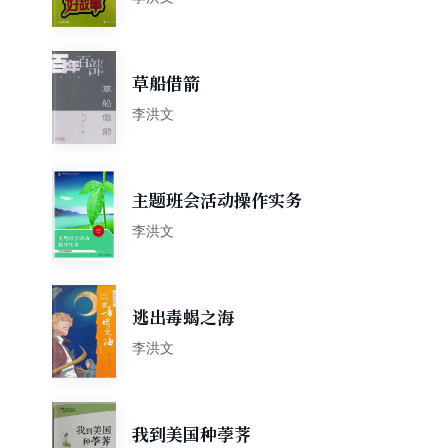
草船借箭
李洪文
主题班会活动操作实务
李洪文
逃出毒蝎之海
李洪文
我到美国种荸荠