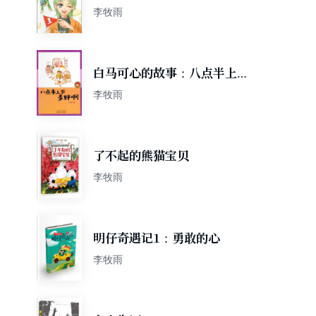
李牧雨
白马可心的故事：八点半上学
多好啊
李牧雨
了不起的熊猫宝贝
李牧雨
明仔奇遇记1：勇敢的心
李牧雨