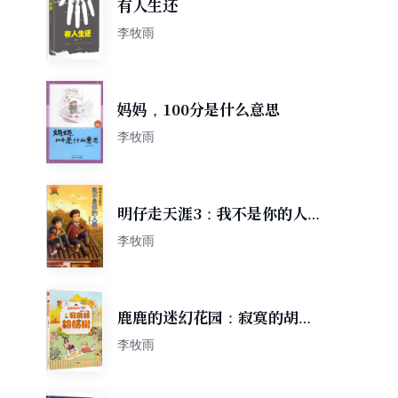
有人生还
李牧雨
妈妈，100分是什么意思
李牧雨
明仔走天涯3：我不是你的人
质
李牧雨
鹿鹿的迷幻花园：寂寞的胡杨
树
李牧雨