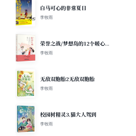
白马可心的非常夏日
李牧雨
荣誉之战/梦想岛的12个暖心
故事社会主义核心价值观原创
李牧雨
图画故事书系
无敌双胞胎2无敌双胞胎
李牧雨
校园树精灵3.猫大人驾到
李牧雨