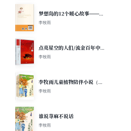
梦想岛的12个暖心故事——拯
救梦想岛
李牧雨
点亮星空的人们/流金百年中国
儿童文学必读
李牧雨
李牧雨儿童植物陪伴小说（共
四册）
李牧雨
谁说荨麻不说话
李牧雨