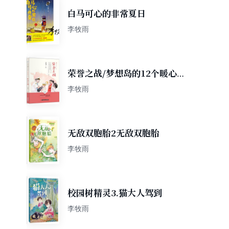
白马可心的非常夏日
李牧雨
荣誉之战/梦想岛的12个暖心
故事社会主义核心价值观原创
李牧雨
图画故事书系
无敌双胞胎2无敌双胞胎
李牧雨
校园树精灵3.猫大人驾到
李牧雨