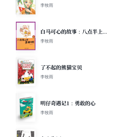
李牧雨
白马可心的故事：八点半上学
多好啊
李牧雨
了不起的熊猫宝贝
李牧雨
明仔奇遇记1：勇敢的心
李牧雨