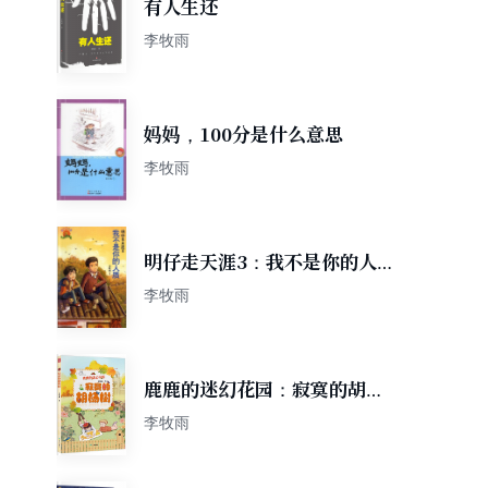
有人生还
李牧雨
妈妈，100分是什么意思
李牧雨
明仔走天涯3：我不是你的人
质
李牧雨
鹿鹿的迷幻花园：寂寞的胡杨
树
李牧雨