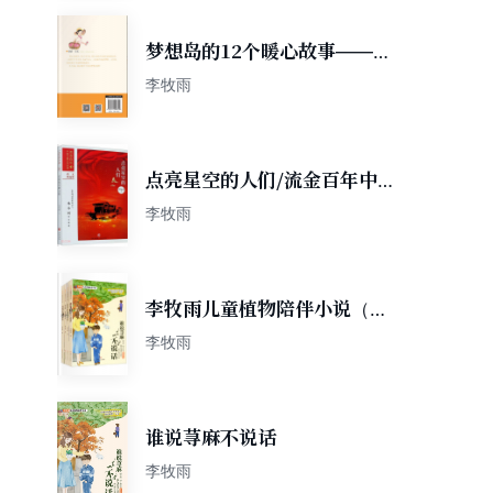
梦想岛的12个暖心故事——拯
救梦想岛
李牧雨
点亮星空的人们/流金百年中国
儿童文学必读
李牧雨
李牧雨儿童植物陪伴小说（共
四册）
李牧雨
谁说荨麻不说话
李牧雨