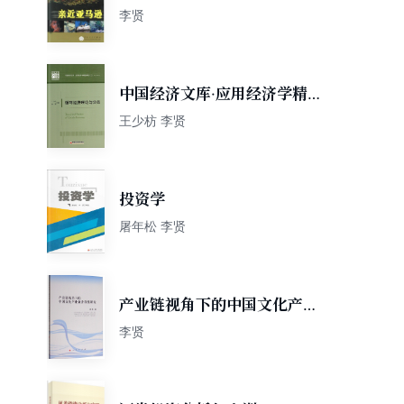
李贤
中国经济文库·应用经济学精品
系列（二）：循环经济理论与
王少枋 李贤
实务
投资学
屠年松 李贤
产业链视角下的中国文化产业
兼并重组研究
李贤