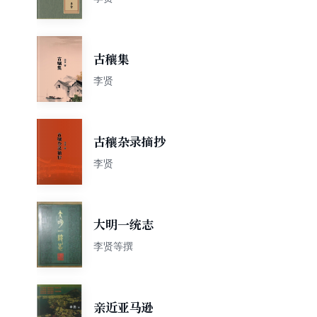
古穰集
李贤
古穰杂录摘抄
李贤
大明一统志
李贤等撰
亲近亚马逊