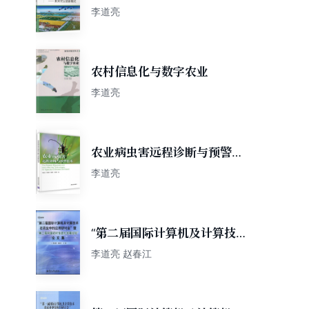
李道亮
农村信息化与数字农业
李道亮
农业病虫害远程诊断与预警技
术
李道亮
“第二届国际计算机及计算技术
在农业中的应用研讨会”暨“第
李道亮 赵春江
二届中国农村信息化发展论坛”
论文集