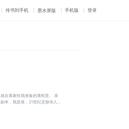
传书到手机
手机版
登录
墨水屏版
眼就在慕家给我准备的薄棺里。 亲
副本，我是谁，21世纪灵脉传人
何。 小小九幽城，白日歌舞升平，
又传“纸扎人”伤人， 桩桩件件，官府
我的世子爷，他看我眼神可不清白！