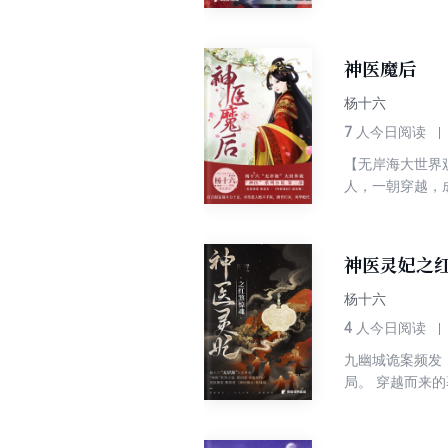
作战的默契深入
幽城延伸至边关
都将尘埃落定。
神医魔后
杨十六
7
人今日阅读
【无岸海大世界
人，一朝穿越，
杀人灭口。三姐
世，笑话也要变
来，容貌倾国，
神医灵妃之红
怕我，你却非要
我，那我必须刨
杨十六
4
人今日阅读
九幽城诡案频发
局。 穿越而来
漫，迷雾重重…
哭，牵扯出十六
日更连载中～