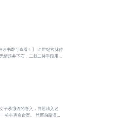
吞噬的真相与冤屈。 探案之路从九
冤屈、隐藏的阴谋、未说的深情，
却所有诡案，还天下一个清明。
读书即可查看！】 21世纪玄脉传
脸无情落井下石，二叔二婶手段用尽
了一个笑话。 她穿越而来，重活一
 终于，人人皆知夜家四小姐踏骨归
你到底是个什么性格？为何人人都
放火也与我无关。可谁若招惹了
秘女子慕惊语的卷入，自愿踏入迷
一桩桩离奇命案。 然而前路漫
“世子”竟是一只芦花鸡； 鬼婴啼
 玄察司的探案传奇，还在继续——