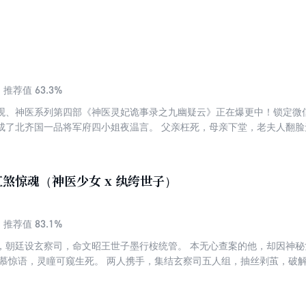
骨髓。 每个人都以所长为刃，剖开层层假象，以心为灯，照亮那些被黑暗
邻国，真相在离奇与合理间反复拉扯，善恶的较量终至终局。那些深埋的
 大网既开，黑手已现，终局已至。 且看玄察司五人组，以正义为锋，了
63.3%
推荐值
观、神医系列第四部《神医灵妃诡事录之九幽疑云》正在爆更中！锁定微信
成了北齐国一品将军府四小姐夜温言。 父亲枉死，母亲下堂，老夫人翻
抢她夫君，辱她为妾。堂堂夜家的魔女，北齐第一美人，生生把自己活成
成神话。飞花为引，美强惨飒呼风唤雨！魔医现世，白骨生肉起死回生！
却也心狠手辣，世人避之不及。却偏有一人毫无畏惧逆流而上！夜温言：
煞惊魂（神医少女 x 纨绔世子）
缠着我？师离渊：本尊心性天下皆知，没人招惹我，怎么都行，即便杀人
他家祖坟！
83.1%
推荐值
，朝廷设玄察司，命文昭王世子墨行桉统管。 本无心查案的他，却因神
的慕惊语，灵瞳可窥生死。 两人携手，集结玄察司五人组，抽丝剥茧，破解
… 驸马离奇溺亡，公主府秘辛浮出水面； 女子大婚之夜，喜堂无喜，她嫁的
年前一场惨绝人寰的打生桩案件…… 权谋与奇案交织，情愫与生死共舞。