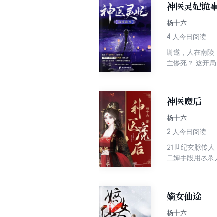
神医灵妃诡
杨十六
4
人今日阅读
谢邀，人在南陵
主惨死？ 这开
活，我一眼就看穿
女接连失踪；“鬼
平愿望，我自己
神医魔后
不久矣了...
杨十六
2
人今日阅读
21世纪玄脉传
二婶手段用尽杀
来，重活一世，
四小姐踏骨归来
格？为何人人都
嫡女仙途
可谁若招惹了我
杨十六