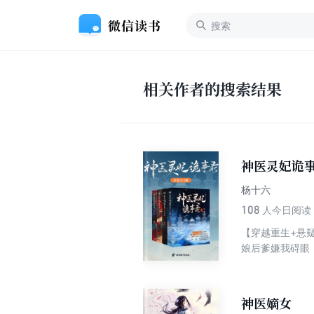
相关作者的搜索结果
神医灵妃诡
杨十六
108
人今日阅读
【穿越重生+悬
娘后爹嫌我碍眼
慕惊语是也。 
可暗里却不太平.
却在摆烂？ 行
神医嫡女
更糟的是，这位世