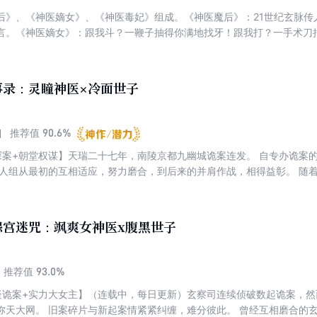
后》、《神医嫡女》、《神医毒妃》组成。《神医魔后》：21世纪玄脉传
言。《神医嫡女》：跟我斗？一鞭子抽得你满地找牙！跟我打？一手术刀
！《神医毒妃》：生母惨死，生父不认，嫡母当权，姐妹伪善。熊熊斗志
！辱我者，杀！逼死我母？血债血偿！阴谋算计？不死不休！
事录：灵瞳神医×冷面世子
90.6%
推荐值
探案+朝堂权谋】天瑞二十七年，南陵京都九幽城诡案连发。 自专办诡案
五人组从最初的互相适应，努力磨合，到后来的并肩作战，相得益彰。 随
多隐藏在青天白日下的“妖魔鬼怪”也都将现出原形。 诡案依然在继续，
邻国，到边关。 幻夜弥天兆，天下诡案生——
怨宫迷咒：飒爽女神医x腹黑世子
93.0%
推荐值
疑诡案+实力大女主】（连载中，每日更新）玄察司连续侦破数起诡案，
弥天大网。 旧案碎片与新起案情紧紧纠缠，难分彼此。 曾经互相磨合的