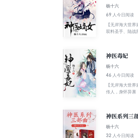
杨十六
69
人今日阅读
【无岸海大世界
双料圣手、陆战
幼，姐妹一个比
术刀把你千刀万
变成为大顺朝的
神医毒妃
瘸子你说什么？
杨十六
46
人今日阅读
【无岸海大世界
传人，身怀异禀
起，这一世，她
亲人，她一笑森
她打家劫，他磨
神医系列三
杨十六
32
人今日阅读