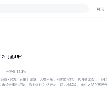
首页
事录（全4册）
92.3%
推荐值
疑诡案+实力大女主】谢邀，人在南陵，刚爬出棺材。 我叫慕惊语，一睁
，未婚夫出轨继妹，原主惨死？ 这开局，嚯，地狱级。 重生之我在南陵开
活人怎么死，死人怎么活，我一眼就看穿！ 本想拿了房契独自美丽，可奈
.. 半夜鬼轿抬人，少女接连失踪；“鬼市”传说袭来，“大仙”却又复活！忽
！为了本人美好的躺平愿望，我自己查！ 只是查案路上，却总撞见那位救
子爷，好像，命不久矣了...