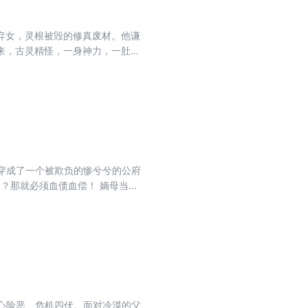
弃女，灵根被毁的修真废材。他谦
来，古灵精怪，一身神力，一肚子
生中一眼就相中了他。于是，她自作
掌心，君无念仰天长叹：罢！罢！
穿成了一个被欺负的惨兮兮的公府
母？那就必须血债血偿！ 嫡母当
笑森然：欲毁我者，满门皆诛！ 然
劫舍，他就磨刀霍霍。 她气急无奈
心险恶、危机四伏。面对冷漠的父