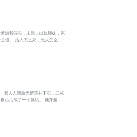
后爹嫌我碍眼，未婚夫出轨继妹，原
语是也。 活人怎么死，死人怎么
却不太平... 半夜鬼轿抬人，少
却在摆烂？ 行！为了本人美好的躺
 更糟的是，这位世子爷，好像，命
堂，老夫人翻脸无情落井下石，二叔
把自己活成了一个笑话。 她穿越而
肉起死回生！ 终于，人人皆知夜家
上！ 夜温言：你到底是个什么性
么都行，即便杀人放火也与我无关。