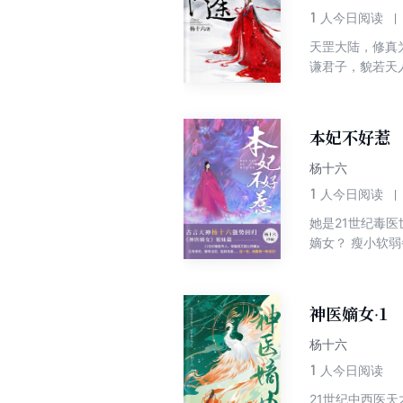
1
人今日阅读
天罡大陆，修真
谦君子，貌若天
坏水儿，几乎都
主张叫他夫君。
既然躲不过，那
本妃不好惹
杨十六
1
人今日阅读
她是21世纪毒
嫡女？ 瘦小软
权？那就灭了她
而，在这复仇的
想撕了他，他却
神医嫡女·1
杨十六
1
人今日阅读
21世纪中西医