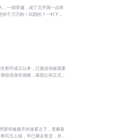
人，一朝穿越，成了北齐国一品将
把你千刀万剐！玩阴的？一针下去
冉冉升起，这一世，她要换一种活
的玄察司成立以来，已接连侦破诡案
着慕惊语身世揭晓，慕国公府正式走
探寻真相的手从九幽城内伸向九幽城
然而那些被拨开的迷雾之下，竟藏着
玄察司五人组，早已褪去青涩，并肩