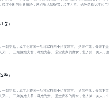
，接连不断的生命威胁，凤羽珩见招拆招，步步为营。她凭借聪明才智与
上人终成眷属，更是跳出时代禁锢，走向更广大的世界，实现了个人理想
1卷）
人，一朝穿越，成了北齐国一品将军府四小姐夜温言。 父亲枉死，母亲下
人灭口。 三姐抢她夫君，辱她为妾。 堂堂夜家的魔女，北齐第一美人，
世，笑话也要变成神话。 飞花为引，美强惨飒呼风唤雨！ 魔医现世，白
归来，容貌倾国，却也心狠手辣，世人避之不及。 却偏有一人毫无畏惧逆
都怕我，你却非要缠着我？ 师离渊：本尊心性天下皆知，没人招惹我，
了我，那我必须刨他家祖坟！
2卷）
人，一朝穿越，成了北齐国一品将军府四小姐夜温言。 父亲枉死，母亲下
人灭口。 三姐抢她夫君，辱她为妾。 堂堂夜家的魔女，北齐第一美人，
世，笑话也要变成神话。 飞花为引，美强惨飒呼风唤雨！ 魔医现世，白
归来，容貌倾国，却也心狠手辣，世人避之不及。 却偏有一人毫无畏惧逆