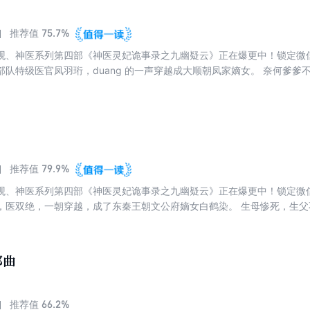
75.7%
推荐值
观、神医系列第四部《神医灵妃诡事录之九幽疑云》正在爆更中！锁定微信
部队特级医官凤羽珩，duang 的一声穿越成大顺朝凤家嫡女。 奈何爹
一个狠辣，穿越重生，绝不能再像原主那般窝囊！ 跟我斗？老子一鞭子
剐！玩阴的？老子一针下去扎你个半身不遂！杀我灭口？一爪子挠开你的
香饽饽，跟皇帝开医院，揽尽天下人心天下财，但是那个见鬼皇子的婚约
壁咚了劳资还要我助你得天下？得了天下谁还送给你！流氓王爷你si不si傻
79.9%
推荐值
观、神医系列第四部《神医灵妃诡事录之九幽疑云》正在爆更中！锁定微信
，医双绝，一朝穿越，成了东秦王朝文公府嫡女白鹤染。 生母惨死，生
要换一种活法。欺我者，打！辱我者，杀！逼死我母？血债血偿！阴谋算
然：欲毁我者，满门皆诛！ 然而，在这条戾气正浓的路上，偶尔也会出
刀霍霍。情节虚构，请勿模仿
部曲
66.2%
推荐值