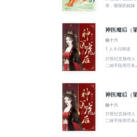
亲，狠辣的姐妹
的胜利者，与心
神医魔后（第
杨十六
1
人今日阅读
21世纪玄脉传
二婶手段用尽杀
越而来，重活一
夜家四小姐踏骨
性格？为何人人
关。可谁若招惹
神医魔后（第
杨十六
21世纪玄脉传
二婶手段用尽杀
越而来，重活一
夜家四小姐踏骨