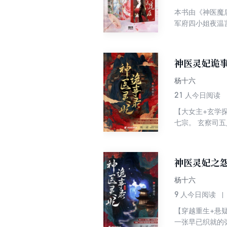
本书由《神医魔
军府四小姐夜温
扎你个半身不遂
法。欺我者，打
神医灵妃诡
杨十六
21
人今日阅读
【大女主+玄学
七宗。 玄察司
到大家面前，更
外，甚至一路到
神医灵妃之
杨十六
9
人今日阅读
【穿越重生+悬
一张早已织就的