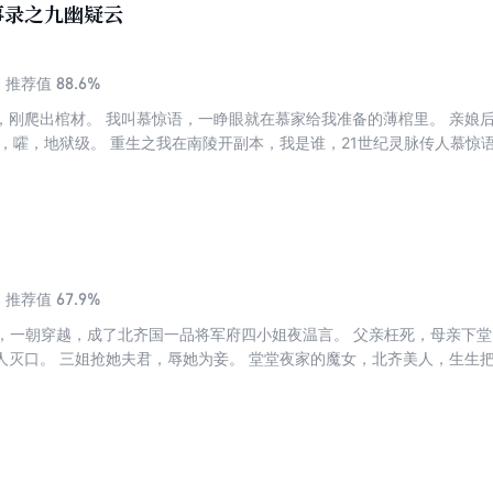
事录之九幽疑云
88.6%
推荐值
，刚爬出棺材。 我叫慕惊语，一睁眼就在慕家给我准备的薄棺里。 亲娘
局，嚯，地狱级。 重生之我在南陵开副本，我是谁，21世纪灵脉传人慕惊
！ 本想拿了房契独自美丽，可奈何。 小小九幽城，白日歌舞升平，可暗里
市”传说袭来，“大仙”却又复活！忽又传“纸扎人”伤人， 桩桩件件，官府
查！ 只是查案路上，却总撞见那位救我的世子爷，他看我眼神可不清白！
67.9%
推荐值
人，一朝穿越，成了北齐国一品将军府四小姐夜温言。 父亲枉死，母亲下
人灭口。 三姐抢她夫君，辱她为妾。 堂堂夜家的魔女，北齐美人，生生
笑话也要变成神话。 飞花为引，美强惨飒呼风唤雨！ 魔医现世，白骨生
，容貌倾国，却也心狠手辣，世人避之不及。 却偏有一人毫无畏惧逆流而
怕我，你却非要缠着我？ 师离渊：本尊心性天下皆知，没人招惹我，怎
，那我必须刨他家祖坟！