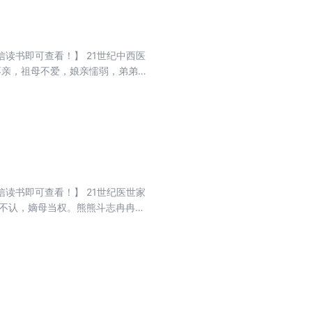
读书即可查看！】 21世纪中西医
爹不亲，祖母不爱，娘亲懦弱，弟弟年
抽得你满地找牙！跟我打？老子一手
心窝！ 人人可欺的柔弱女子摇身一
是怎么回事儿？还有这位毁了容的
？--情节虚构，请勿模仿
读书即可查看！】 21世纪医世家
父不认，嫡母当权。熊熊斗志冉冉升
计？不死不休！面对不要脸的所谓
现偏差。她杀人放火，他火上浇油。