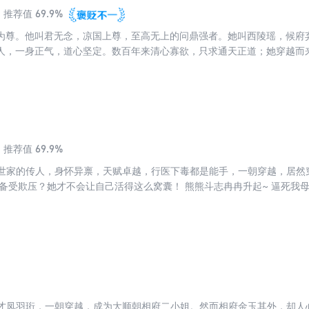
69.9%
推荐值
为尊。他叫君无念，凉国上尊，至高无上的问鼎强者。她叫西陵瑶，候府
人，一身正气，道心坚定。数百年来清心寡欲，只求通天正道；她穿越而
成了他的人生污点。 她曾救他于水火，也曾坑他到破产，更是在芸芸众
于是，他咬牙切齿叫她……女流氓。然而，谦谦君子到底没逃过流氓的手
就收了她吧！【情节虚构，请勿模仿】
69.9%
推荐值
医世家的传人，身怀异禀，天赋卓越，行医下毒都是能手，一朝穿越，居然
弱备受欺压？她才不会让自己活得这么窝囊！ 熊熊斗志冉冉升起~ 逼死我
的爪牙！ 姐妹伪善？那就撕了她的面具！ 面对不要脸的所谓亲人，她一
道路上，出现了一个同行的身影。 她杀人放火，他就火上浇油。 她打家
还在一旁嬉皮笑脸：小染染，不用你费力，本王自己来...
天才凤羽珩，一朝穿越，成为大顺朝相府二小姐。然而相府金玉其外，却人