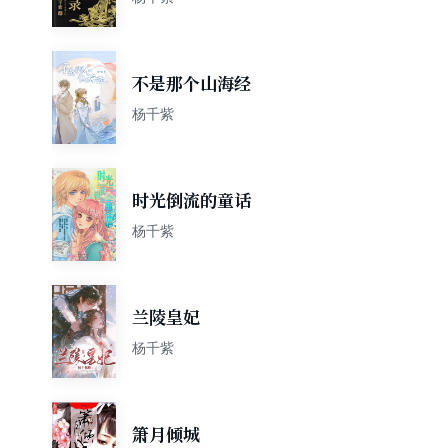
不是那个山海经
杨千紫
时光倒流的童话
杨千紫
兰陵皇妃
杨千紫
箫月倾城