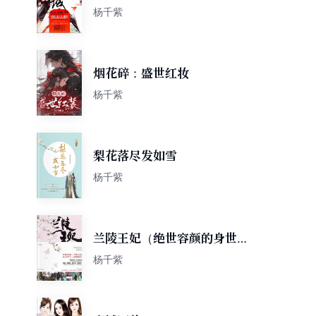
杨千紫
烟花碎：盛世红妆
杨千紫
梨花落尽发如雪
杨千紫
兰陵王妃（绝世容颜的身世之
谜）
杨千紫