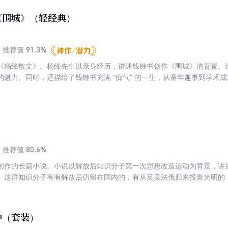
《围城》（轻经典）
91.3%
推荐值
《杨绛散文》。杨绛先生以亲身经历，讲述钱锺书创作《围城》的背景、
的魅力。同时，还描绘了钱锺书充满 “痴气” 的一生，从童年趣事到学术
师风采，感受那个时代的独特韵味。
80.6%
推荐值
创作的长篇小说。小说以解放后知识分子第一次思想改造运动为背景，讲
。这群知识分子有有解放后仍留在国内的，有从英美法俄归来投奔光明的
毕业的等等，不同目的，各怀心事。杨绛用她一贯冷静克制的笔致，描摹
争，小说呈现出了一段真实的历史记录，也写出了世事的各种况味。
种（套装）