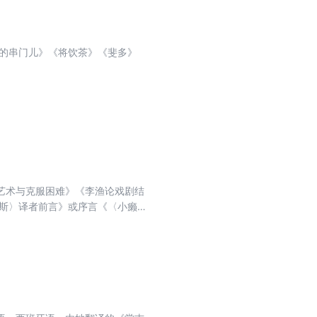
”的串门儿》《将饮茶》《斐多》
艺术与克服困难》《李渔论戏剧结
拉斯〉译者前言》或序言《〈小癞
译的这部名著的理解，后来该文在
译本的“译者序”刊行。