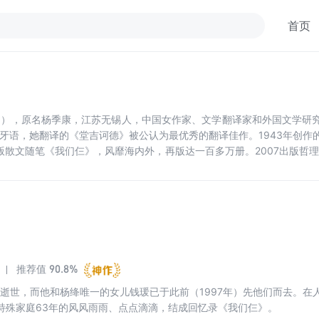
首页
5月25日），原名杨季康，江苏无锡人，中国女作家、文学翻译家和外国文
班牙语，她翻译的《堂吉诃德》被公认为最优秀的翻译佳作。1943年创作
出版散文随笔《我们仨》，风靡海内外，再版达一百多万册。2007出版哲
5月25日逝世，享年105岁。
90.8%
推荐值
钟书逝世，而他和杨绛唯一的女儿钱瑗已于此前（1997年）先他们而去。
特殊家庭63年的风风雨雨、点点滴滴，结成回忆录《我们仨》。