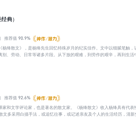
轻经典）
90.9%
推荐值
《杨绛散文》，是杨绛先生回忆特殊岁月的纪实佳作。文中以细腻笔触，
离别、劳动、日常等诸多片段。从下放的艰难，到劳作的艰辛，再到生活
着对过去的深刻反思。
92.6%
推荐值
译家和文学评论家，也是著名的散文家。《杨绛散文》收入杨绛具有代表
的散文多采用白描手法，或追忆往事，或记述亲友及个人的生活经历，清新
文的创作，进一步了解作家的内心世界以及她所历经的历史时代的特有面
可的一个版本，具有一定的权威性，也是比较难得的杨绛散文选本。