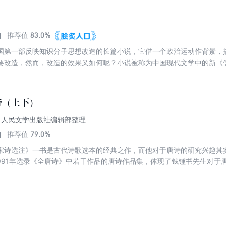
83.0%
推荐值
国第一部反映知识分子思想改造的长篇小说，它借一个政治运动作背景，
要改造，然而，改造的效果又如何呢？小说被称为中国现代文学中的新《
诗（上下）
录 人民文学出版社编辑部整理
79.0%
推荐值
宋诗选注》一书是古代诗歌选本的经典之作，而他对于唐诗的研究兴趣其
至1991年选录《全唐诗》中若干作品的唐诗作品集，体现了钱锺书先生对
书原稿由杨绛先生亲笔抄录，此次拟先出版排印本，以向大众介绍钱先生
位，诗作1863首，也是一本比较全面的唐代诗歌读本。此次排印本除了校
传和注释，以方便大众读者更深入地阅读研习这部具有特色的唐诗选本。