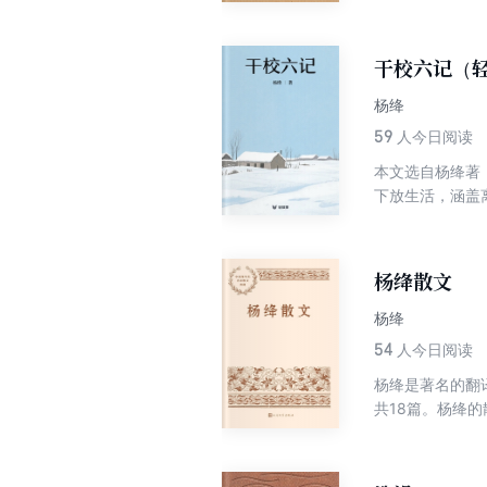
干校六记（
杨绛
59
人今日阅读
本文选自杨绛著
下放生活，涵盖
的叙述中，饱含
杨绛散文
杨绛
54
人今日阅读
杨绛是著名的翻
共18篇。杨绛
可以通过杨绛散
绛生前确认并认