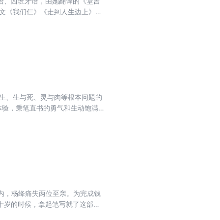
语、西班牙语，由她翻译的《堂吉
散文《我们仨》《走到人生边上》等
笔作家，周作人、张爱玲研究者，自
行文清淡如茶，无喧哗矫饰，落实细
小说。
人生、生与死、灵与肉等根本问题的
体验，秉笔直书的勇气和生动饱满
十岁的时候，拿起笔写就了这部当