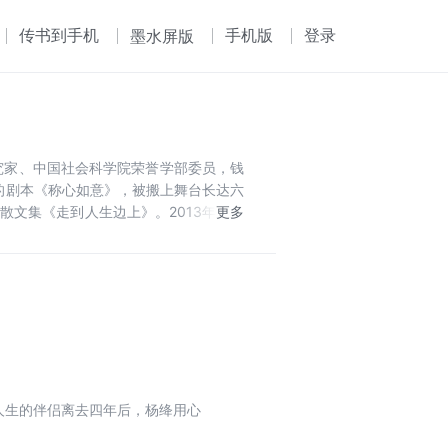
传书到手机
手机版
登录
墨水屏版
学研究家、中国社会科学院荣誉学部委员，钱
的剧本《称心如意》，被搬上舞台长达六
理散文集《走到人生边上》。2013年出版
在人生的伴侣离去四年后，杨绛用心