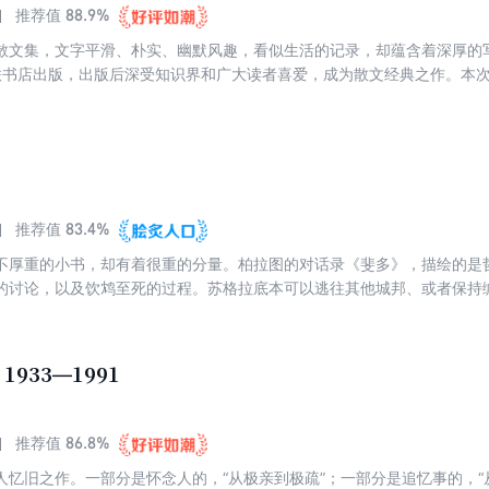
88.9%
推荐值
散文集，文字平滑、朴实、幽默风趣，看似生活的记录，却蕴含着深厚的写
三联书店出版，出版后深受知识界和广大读者喜爱，成为散文经典之作。本
在《回忆我的父亲》一文后增加了一篇附录，即“申辩之中高检长惩戒案”
83.4%
推荐值
不厚重的小书，却有着很重的分量。柏拉图的对话录《斐多》，描绘的是
的讨论，以及饮鸩至死的过程。苏格拉底本可以逃往其他城邦、或者保持
他与他的门生侃侃而谈的情景，令人崇敬。在西方文化中，论影响的深远
先生的译文，对照多种版本和注释，并一句句死盯着英译本，而力求通达
一般。
933—1991
86.8%
推荐值
人忆旧之作。一部分是怀念人的，“从极亲到极疏”；一部分是追忆事的，“