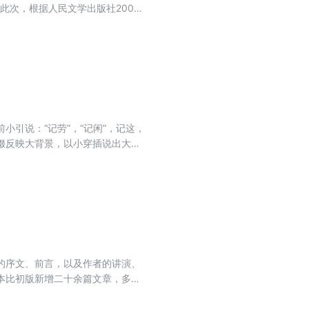
此次，根据人民文学出版社2009
给人们的不仅是美文的享受，也是
引说：“记劳”，“记闲”，记这，
缀反映大背景，以小穿插说出大故
，这本来就是一场夺权的运动，弥
的尊严不但尽失，也受到了极大的
的序文、前言，以及作者的讲演、
本比初版新增二十余篇文章，多为
智，而情感的蕴藉有致，文笔的自