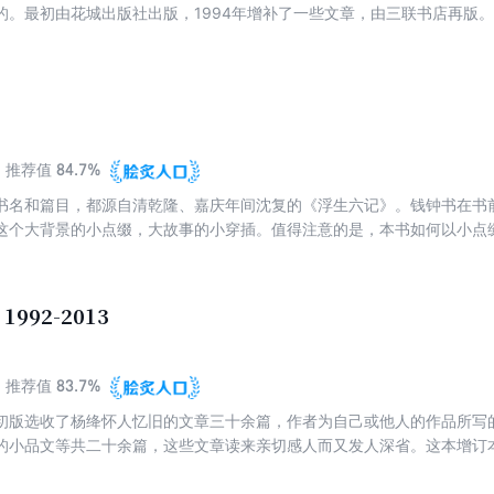
的。最初由花城出版社出版，1994年增补了一些文章，由三联书店再版。
中散文卷的《杂忆语杂写》为底本，重新出版。那些款款道来的人和事，
人物一种生动的认识方式。
84.7%
推荐值
书名和篇目，都源自清乾隆、嘉庆年间沈复的《浮生六记》。钱钟书在书前小
这个大背景的小点缀，大故事的小穿插。值得注意的是，本书如何以小点
本书的趣味所在。文革期间，政治混乱，批斗无日无之。在政治的最上层
互相猜疑、互打报告，乃至于文攻武斗的一种局面。在这场运动中，人性
中国近代最惨痛的一页血泪史。
992-2013
83.7%
推荐值
初版选收了杨绛怀人忆旧的文章三十余篇，作者为自己或他人的作品所写
的小品文等共二十余篇，这些文章读来亲切感人而又发人深省。这本增订
后所写，长或方余，短则数百，无不体现了一个历经世事的老人的宽厚睿
化境。