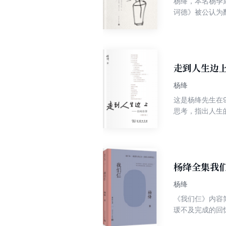
杨绛，本名杨季
诃德》被公认为
都是当代文学很
由撰稿人。19
节处见其幽微，
走到人生边
杨绛
这是杨绛先生在
思考，指出人生
的笔触，为那些
杨绛全集我
杨绛
《我们仨》内容简介 1997年，杨绛的女儿钱瑗去世；1998年，钱锺书去世。两年之内，杨
瑗不及完成的回
代文学的经典之作《我们仨》 《我们仨》用梦境起笔，在亦真亦幻的