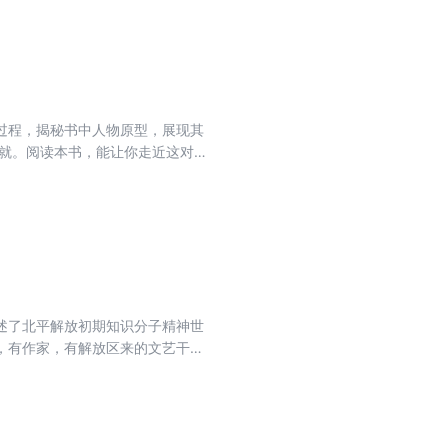
过程，揭秘书中人物原型，展现其
成就。阅读本书，能让你走近这对文
述了北平解放初期知识分子精神世
，有作家，有解放区来的文艺干
了他们的种种心态、情状以及发生