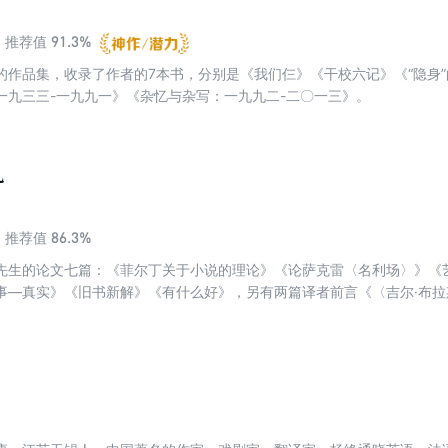
91.3%
推荐值
的作品集，收录了作者的7本书，分别是《我们仨》《干校六记》《“隐身
一九三三-一九九一》《杂忆与杂写：一九九二-二〇一三》。
儿
86.3%
推荐值
先生的论文七篇：《菲尔丁关于小说的理论》《论萨克雷〈名利场〉》《
事—真实》《旧书新解》《有什么好》，另有两篇译者前言《〈吉尔·布
还有一篇《堂吉诃德与〈堂吉诃德〉》比较全面地呈现了杨绛先生对她翻
加了对作者塞万提斯和翻译版本情况的简要介绍之后，作为《堂吉诃德》中