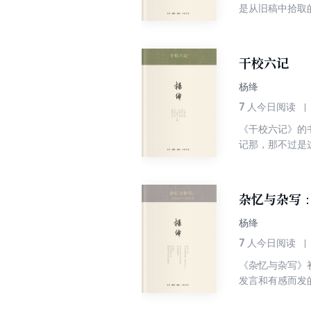
是从旧稿中拾取
年《杨绛文集》
对一个时代各种
干校六记
杨绛
7
人今日阅读
《干校六记》的
记那，那不过是
事，这也是阅读
漫全国的，就是
扭曲，可以说是
杂忆与杂写：1
杨绛
7
人今日阅读
《杂忆与杂写》
发言和有感而发
作者九十高龄以
然天成更是已臻