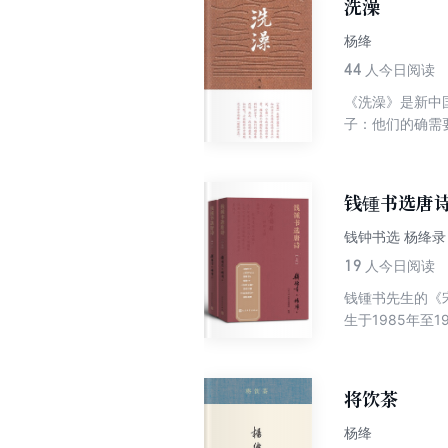
洗澡
杨绛
44
人今日阅读
《洗澡》是新中
子：他们的确需
钱锺书选唐
钱钟书选 杨绛
19
人今日阅读
钱锺书先生的《
生于1985年
发表或出版。本
录了作者305
者增补了诗人小
将饮茶
杨绛