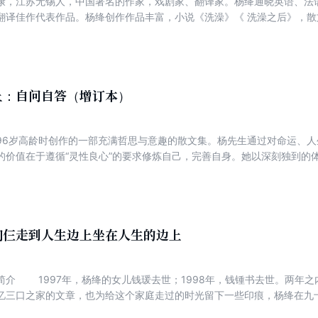
康，江苏无锡人，中国著名的作家，戏剧家、翻译家。杨绛通晓英语、法
翻译佳作代表作品。杨绛创作作品丰富，小说《洗澡》《 洗澡之后》，
重要的收获。 止庵，北京人，做过医生，当过出版社副总编辑，传记随
79年开始发表作品，代表作有《惜别》《周作人传》《神拳考》等。止庵
情感留白处恰当自然，耐人寻味，却不故作高深。《受命》系其首部长篇
上：自问自答（增订本）
96岁高龄时创作的一部充满哲思与意趣的散文集。杨先生通过对命运、
的价值在于遵循“灵性良心”的要求修炼自己，完善自身。她以深刻独到的
在现实生活中因信仰缺失而茫然无助的人们指点迷津。
们仨走到人生边上坐在人生的边上
绛痛失两位至亲。为完成钱
忆三口之家的文章，也为给这个家庭走过的时光留下一些印痕，杨绛在九
“古驿道”上，杨绛用深沉内敛又饱含热爱的文字，向读