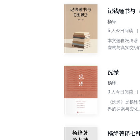
记钱锺书与
杨绛
5
人今日阅读
本文选自杨绛著
虚构与真实交织
坛伉俪，领略大
洗澡
杨绛
3
人今日阅读
《洗澡》是杨绛
界的探索与变化
部，还有刚大学
在他们之间的纷
杨绛著译七