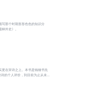
描写那个时期形形色色的知识分
儒林外史》。
实更在宋诗之上。本书是钱锺书先
于唐诗的个人评价，到目前为止从未
对于唐诗的独到心得，同时该书收
订原抄诗歌正文，还约请相关领域学