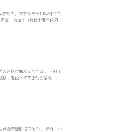
作功力。本书最早于1987年由生
次再版，增加了《收藏十五年的附
。
哲人苏格拉底就义的当日，与其门
缄默，但他不肯背叛他的信念，就
，几乎没有另一本著作可以与《斐
流畅，名作由名家翻译，所以，这
从感我至深到漠不关心”。还有一些