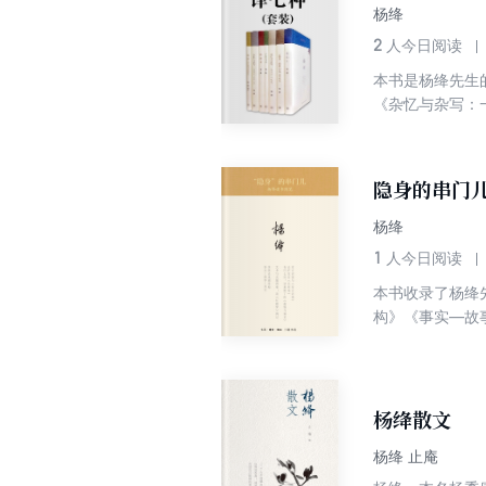
杨绛
2
人今日阅读
本书是杨绛先生
《杂忆与杂写：
隐身的串门
杨绛
1
人今日阅读
本书收录了杨绛
构》《事实—故
子〉译本序》，
一头一尾为别增
杨绛散文
杨绛 止庵