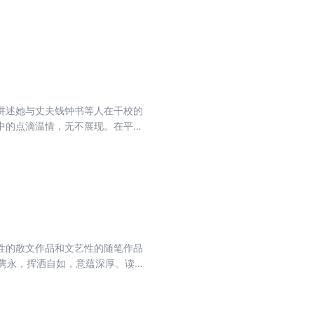
讲述她与丈夫钱钟书等人在干校的
中的点滴温情，无不展现。在平淡
性的散文作品和文艺性的随笔作品
隽永，挥洒自如，意蕴深厚。读者
貌。此次出版的《杨绛散文》是杨