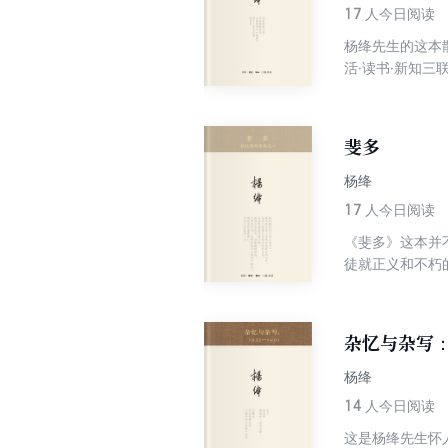
17
人今日阅读
杨绛先生的这本
活·读书·新知
识》一文，同时
斐多
杨绛
17
人今日阅读
《斐多》这本并
徒就正义和不朽
义前从容不惧，
多》相比。杨绛
本书的分量非同
杂忆与杂写：1
杨绛
14
人今日阅读
这是杨绛先生怀