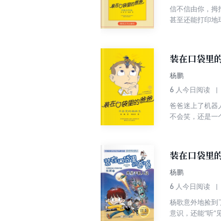
信不信由你，拇
甚至还能打印地
人”代替他去上
的豪华轿车、私
攻……
装在口袋里的
杨鹏
6
人今日阅读
爸爸迷上了机器
不会笑，还是一
装在口袋里
杨鹏
6
人今日阅读
杨歌意外地捡到
意识，还能“听