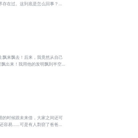
界存在过。这到底是怎么回事？难
和小人儿爸爸将开始一场烧脑的科
呢？
上飘来飘去！后来，我竟然从自己
里飘出来！我用他的发明飘到半空
金蝉出壳；科学狂人猴子利用他的
用的时候跟未来借，大家之间还可
还容易……可是有人剽窃了爸爸的
都吸走了。大家一夜之间都成了老