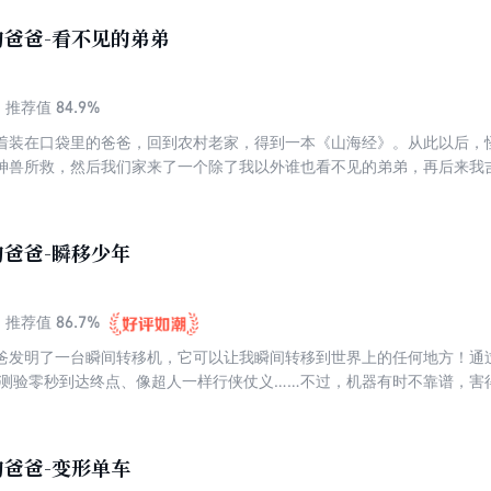
爸爸-看不见的弟弟
84.9%
推荐值
着装在口袋里的爸爸，回到农村老家，得到一本《山海经》。从此以后，
神兽所救，然后我们家来了一个除了我以外谁也看不见的弟弟，再后来我
了学霸、音乐天才、影视明星、功夫高手……但有一天，我的隐身弟弟被
救出失踪的弟弟，拯救危难吗?
爸爸-瞬移少年
86.7%
推荐值
爸发明了一台瞬间转移机，它可以让我瞬间转移到世界上的任何地方！通
米测验零秒到达终点、像超人一样行侠仗义……不过，机器有时不靠谱，害
波炉爆炸、令我卡在墙壁里……有一次，它被坏人抢走了，差点造成大麻
爸爸-变形单车