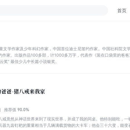
首页
童文学作家及少年科幻作家，中国首位迪士尼签约作家。中国社科院文
家。出版作品100多部，计1000多万字，代表作《装在口袋里的爸爸》
云奖” 最佳少儿中长篇小说银奖。
爸爸-猪八戒来我家
90.0%
推荐值
八戒竟然从神话世界来到了现实世界，并成了我的同桌。他特别能吃，一
兵器九齿钉耙的重量相当于几辆满载货物的大卡车；他会三十六变，能变