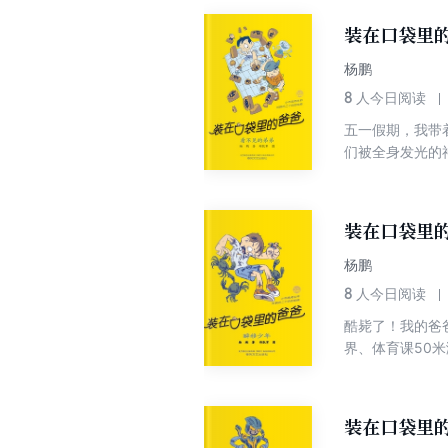
装在口袋里的
杨鹏
8
人今日阅读
五一假期，我带
们被全身发光的
棋艺猛进，还成
乱。我和爸爸能
装在口袋里的
杨鹏
8
人今日阅读
酷毙了！我的爸
界、体育课50
大闹课堂、让微
装在口袋里的