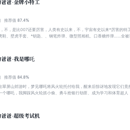
爸爸-金牌小特工
87.4%
推荐值
…哦，不，是比007还要厉害，人类有史以来，不，宇宙有史以来*厉害的
虎鞋、壁虎手套、*钥匙、、钢笔炸弹、微型照相机、口香糖炸弹……全被
投机取巧，但没有成功，还不得不写检讨书。我痛定思痛，用实际努力成
族外星人大举入侵地球，我这个金牌小特工和装在口袋里的爸爸能战胜它们
爸爸-我是哪吒
84.8%
推荐值
在翠屏山郊游时，梦见哪吒将风火轮托付给我，醒来后惊讶地发现它们竟
一个哪吒，我脚踩风火轮抓小偷、勇斗抢银行劫匪、成为学习和体育超人
同时代的奇妙景象。然而，麻烦也接踵而至，一个神秘组织觊觎风火轮，
了高科技帝国，妄图入侵现实世界。我和装在口袋里的爸爸要肩负起拯救
…
爸爸-超级考试机