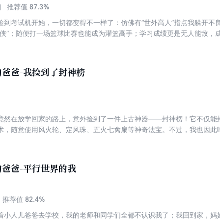
87.3%
推荐值
捡到考试机开始，一切都变得不一样了：仿佛有“世外高人”指点我躲开不
电侠”；随便打一场篮球比赛也能成为灌篮高手；学习成绩更是无人能敌，
过度吸收了能量而晕倒，我才从噩梦中醒来。原来这个AI智能考试机正把
爸爸-我捡到了封神榜
竟然在放学回家的路上，意外捡到了一件上古神器——封神榜！它不仅能
术，随意使用风火轮、定风珠、五火七禽扇等神奇法宝。不过，我也因此
吃了个精光，还让我长鸟嘴，变成八臂怪物……更让我想不到的是，我捡
和口袋爸爸必须借助封神榜，打败梅山七怪等强敌，将姜子牙等神仙解救
爸爸-平行世界的我
82.4%
推荐值
着小人儿爸爸去学校，我的老师和同学们全都不认识我了；我回到家，妈