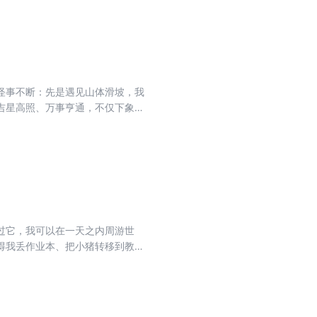
怪事不断：先是遇见山体滑坡，我
吉星高照、万事亨通，不仅下象棋
坏人绑架了，世界随之陷入了混
过它，我可以在一天之内周游世
得我丢作业本、把小猪转移到教室
烦！