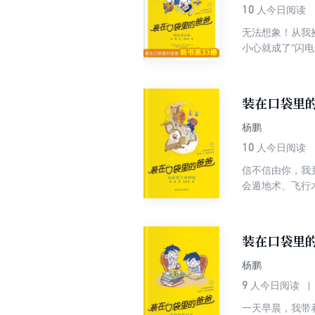
10
人今日阅读
无法想象！从我
小心就成了“闪
越深，直到被它
装在口袋里的
杨鹏
10
人今日阅读
信不信由你，我
会遁地术、飞行
芦把我的课本给
苦心谋划的。我
装在口袋里的
杨鹏
9
人今日阅读
一天早晨，我带