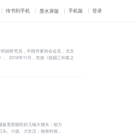
传书到手机
手机版
登录
墨水屏版
学所副研究员，中国作家协会会员，北京
。 2018年11月，凭借《校园三剑客之
顿饭竟然能吃好几锅大馒头；他力
石头、小孩、大壮汉；他有时很