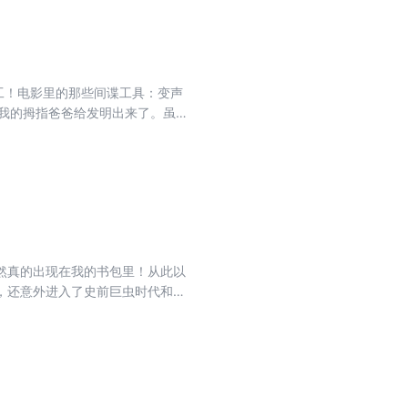
特工！电影里的那些间谍工具：变声
我的拇指爸爸给发明出来了。虽然
为金牌特工，大战鲨鱼、攀登珠
、拯救地球吗？
然真的出现在我的书包里！从此以
，还意外进入了史前巨虫时代和未
想要抢走它们；另一边，神话世界
两个世界的使命，开启一场惊心动