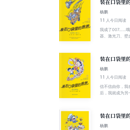
装在口袋里的
杨鹏
11
人今日阅读
我成了007…
器、激光刀、壁
我曾经想用它来
峰……*近，虫
装在口袋里的
杨鹏
11
人今日阅读
信不信由你，我
后，我就成为另
来世界，见证不
的东海龙王建立
魄的奇幻大战…
装在口袋里的
杨鹏