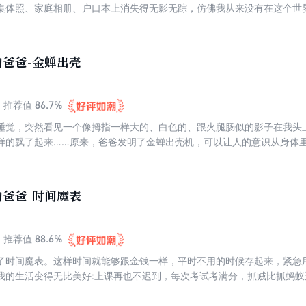
集体照、家庭相册、户口本上消失得无影无踪，仿佛我从来没有在这个世
界？在另一个世界的科学狂人猴子掌握了控制世界的所有邪恶科技……我
是否能解开各种匪夷所思的谜团，挫败猴子的阴谋，回到我原来的世界中
爸爸-金蝉出壳
86.7%
推荐值
睡觉，突然看见一个像拇指一样大的、白色的、跟火腿肠似的影子在我头
样的飘了起来……原来，爸爸发明了金蝉出壳机，可以让人的意识从身体
子，却回不到自己身体里；我利用他的发明，让老虎、狮子、大象的意识
学家的思想……世界有麻烦了，这可怎么办？
爸爸-时间魔表
88.6%
推荐值
了时间魔表。这样时间就能够跟金钱一样，平时不用的时候存起来，紧急
我的生活变得无比美好:上课再也不迟到，每次考试考满分，抓贼比抓蚂蚁
然间出现了一家时间银行。时间银行操控了大家的时间，将所有人的时间
个城市陷入恐慌……