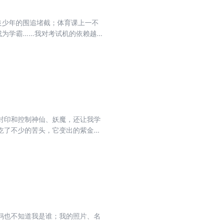
良少年的围追堵截；体育课上一不
成为学霸……我对考试机的依赖越来
我们的城市卷入一场灾难！
封印和控制神仙、妖魔，还让我学
吃了不少的苦头，它变出的紫金葫
到封神榜并不是意外，而是姜子牙
出来……
妈也不知道我是谁；我的照片、名