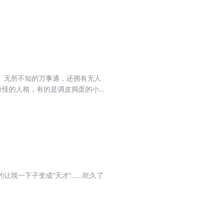
。为了帮他找回金饭碗，装在口袋
、无所不知的万事通，还拥有无人
奇怪的人格，有的是调皮捣蛋的小
争吵，你方唱罢我登场地控制杨歌
博士已经盯上了这件绝世发明，想利
让我一下子变成“天才”……吃久了