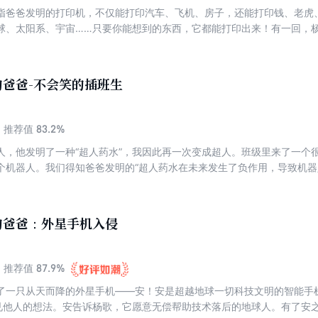
指爸爸发明的打印机，不仅能打印汽车、飞机、房子，还能打印钱、老虎
球、太阳系、宇宙……只要你能想到的东西，它都能打印出来！有一回，杨
课，却弄巧成拙，闹出一堆窘事……后来，*打印机大流行，人人都住进了
人飞机、游艇，过上了国王般的生活！但好景不长，有一天，天空中出现
爸爸-不会笑的插班生
83.2%
推荐值
人，他发明了一种“超人药水”，我因此再一次变成超人。班级里来了一个
个机器人。我们得知爸爸发明的“超人药水在未来发生了负作用，导致机器
的爸爸：外星手机入侵
87.9%
推荐值
了一只从天而降的外星手机——安！安是超越地球一切科技文明的智能手
”见他人的想法。安告诉杨歌，它愿意无偿帮助技术落后的地球人。有了安