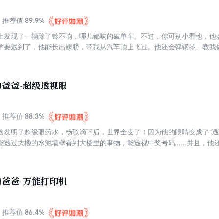
89.9%
推荐值
上发现了一辆除了铃不响，哪儿都响的破单车。不过，你可别小看他，他
学要迟到了，他能长出翅膀，带我从汽车顶上飞过。他还会弹钢琴、教我
。有一天，我们城市被刀枪不入的外星巨型机器人攻击，变形单车和他展
爸爸-超级透视眼
88.3%
推荐值
爸发明了超级眼药水，杨歌滴下后，世界全变了！因为他的眼睛变成了“透
能透过大楼的水泥墙壁看到大楼里的事物，能透视中奖号码……并且，他还
别假玉石、假古董……此外，他的眼睛还能意念移物、环视、眺望千里外
超人遍地、世界大乱，这一回，拇指爸爸和杨歌将如何收拾乱局呢?
爸爸-万能打印机
86.4%
推荐值