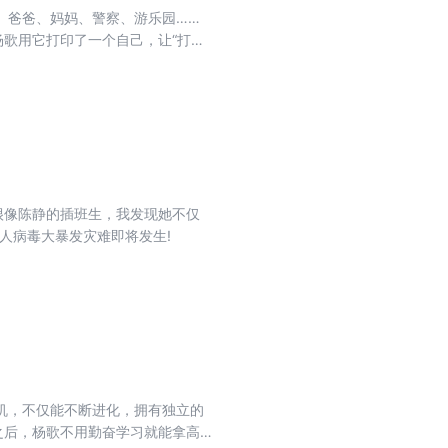
、爸爸、妈妈、警察、游乐园……
歌用它打印了一个自己，让“打印
打印出来的豪华别墅，开着打印出来
了万千飞碟，它们向地球发动了进
很像陈静的插班生，我发现她不仅
人病毒大暴发灾难即将发生!
机，不仅能不断进化，拥有独立的
之后，杨歌不用勤奋学习就能拿高