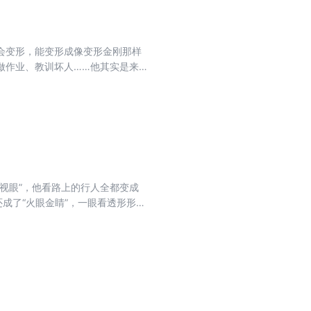
会变形，能变形成像变形金刚那样
做作业、教训坏人……他其实是来
开了一场大战…
视眼”，他看路上的行人全都变成
成了“火眼金睛”，一眼看透形形色
的事物……但是有一天，超级眼药水