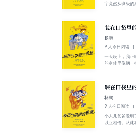
字竟然从班级的
道真的有平行世
学大冒险，我们
装在口袋里的
杨鹏
9
人今日阅读
一天晚上，我正
的身体里像烟一
中偷看别人的卷
发明，盗走了科
装在口袋里的
杨鹏
9
人今日阅读
小人儿爸爸发明
以互相借。从此
发明，市中心忽
爷爷老奶奶，整