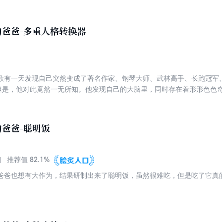
快，一干活就停不下来……他到我们这个世界来，是因为他的金饭碗丢了
他各种天才的发明，竟然发现了一个惊天的秘密！
爸爸-多重人格转换器
歌有一天发现自己突然变成了著名作家、钢琴大师、武林高手、长跑冠军
但是，他对此竟然一无所知。他发现自己的大脑里，同时存在着形形色色
跟人抬杠的杠精，还有爱芭比的小女孩……他们在杨歌的大脑里无休止地
一切，都是小人儿爸爸发明的“多重人格转换器”引起的。邪恶的科学家X
*的麻烦。杨歌和装在口袋里的爸爸能制止X博士吗？一切都不得而知！
爸爸-聪明饭
82.1%
推荐值
爸爸也想有大作为，结果研制出来了聪明饭，虽然很难吃，但是吃了它真的