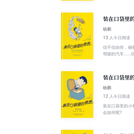
懒，有时又很勤
里的爸爸拿出了
装在口袋里的
杨鹏
13
人今日阅读
信不信由你，杨
驾驶的汽车……
孩，有的是处处
的身体。原来这
用它制造史无前
装在口袋里的
杨鹏
12
人今日阅读
装在口袋里的小
会如何呢?