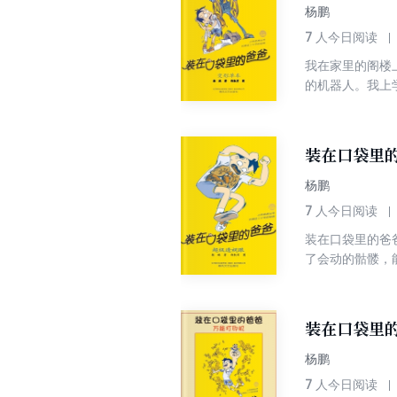
杨鹏
7
人今日阅读
我在家里的阁楼
的机器人。我上
自外星的机器人
装在口袋里的
杨鹏
7
人今日阅读
装在口袋里的爸
了会动的骷髅，
色的骗局、能鉴
被盗了，顿时，
装在口袋里的
杨鹏
7
人今日阅读