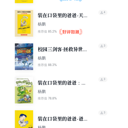
4
装在口袋里的爸爸-天气
控制器
杨鹏
85.2%
推荐值
3
校园三剑客·拯救异世界
（经典版）
杨鹏
88.3%
推荐值
3
装在口袋里的爸爸：百
变昆虫侠
杨鹏
78.8%
推荐值
3
装在口袋里的爸爸-爸爸
变小记
杨鹏