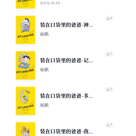
82.4%
推荐值
8
装在口袋里的爸爸-神奇
电影侠
杨鹏
7
装在口袋里的爸爸-记忆
大师
杨鹏
7
装在口袋里的爸爸-多重
人格转换器
杨鹏
7
装在口袋里的爸爸-我捡