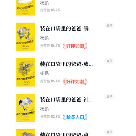
水晶球
杨鹏
85.7%
推荐值
3
装在口袋里的爸爸-瞬移
少年
杨鹏
86.7%
推荐值
3
装在口袋里的爸爸-成功
宝贝
杨鹏
86.1%
推荐值
3
装在口袋里的爸爸-神仙
爸爸
杨鹏
82.8%
推荐值
3
装在口袋里的爸爸-点石