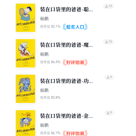
13
装在口袋里的爸爸-聪
明饭
杨鹏
82.1%
推荐值
12
装在口袋里的爸爸-魔
药
杨鹏
86.4%
推荐值
9
装在口袋里的爸爸-功夫
神童
杨鹏
82.8%
推荐值
9
装在口袋里的爸爸-金蝉
出壳
杨鹏
86.7%
推荐值