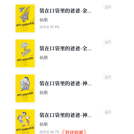
5
装在口袋里的爸爸-金牌
小特工
杨鹏
87.4%
推荐值
5
装在口袋里的爸爸-全能
超人
杨鹏
5
装在口袋里的爸爸-神奇
电影侠
杨鹏
5
装在口袋里的爸爸-神奇
的乌鸦嘴
杨鹏
86.7%
推荐值