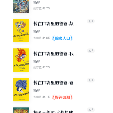
兽（经典版）
杨鹏
89.7%
推荐值
3
装在口袋里的爸爸-颠倒
沙漏
杨鹏
84.8%
推荐值
3
装在口袋里的爸爸-我是
飞毛腿
杨鹏
87.2%
推荐值
3
装在口袋里的爸爸-爸爸
被盗版
杨鹏
86.1%
推荐值
3
校园三剑客·大战星球怪