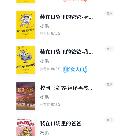
5
装在口袋里的爸爸-身体
控制器
杨鹏
87.5%
推荐值
4
装在口袋里的爸爸-我是
超人
杨鹏
84.3%
推荐值
3
校园三剑客·神秘男孩
（经典版）
杨鹏
87.9%
推荐值
3
装在口袋里的爸爸：纳
米变形人
杨鹏