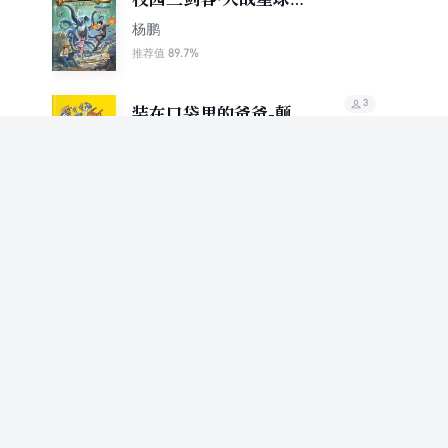
兽（经典版）
杨鹏
89.7%
推荐值
3
装在口袋里的爸爸-颠倒
沙漏
杨鹏
84.8%
推荐值
3
装在口袋里的爸爸-我是
飞毛腿
杨鹏
87.2%
推荐值
3
装在口袋里的爸爸-爸爸
被盗版
杨鹏
86.1%
推荐值