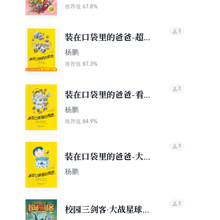
67.8%
推荐值
3
装在口袋里的爸爸-超级
考试机
杨鹏
87.3%
推荐值
3
装在口袋里的爸爸-看不
见的弟弟
杨鹏
84.9%
推荐值
3
装在口袋里的爸爸-大脑
里的外星人
杨鹏
3
校园三剑客·大战星球怪