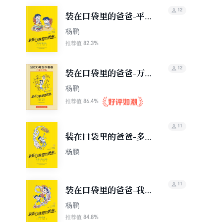
12
装在口袋里的爸爸-平
行世界的我
杨鹏
82.3%
推荐值
12
装在口袋里的爸爸-万
能打印机
杨鹏
86.4%
推荐值
11
装在口袋里的爸爸-多
重人格转换器
杨鹏
11
装在口袋里的爸爸-我
是哪吒
杨鹏
84.8%
推荐值