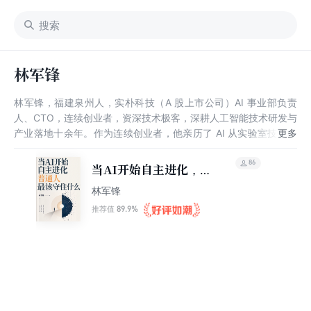
林军锋
林军锋，福建泉州人，实朴科技（A 股上市公司）AI 事业部负责
人、CTO，连续创业者，资深技术极客，深耕人工智能技术研发与
产业落地十余年。作为连续创业者，他亲历了 AI 从实验室技术走
向大规模商用的完整周期，对技术演进规律、产业落地痛点与商业
伦理边界有着深刻的一线洞察。
86
当AI开始自主进化，普
通人最该守住什么？
林军锋
（轻科技）
89.9%
推荐值