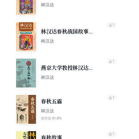
林汉达
1
林汉达春秋战国故事全
集
林汉达
1
燕京大学教授林汉达讲
上下五千年（第一卷）
林汉达
1
春秋五霸
林汉达
81.8%
推荐值
1
春秋故事