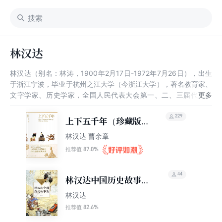
林汉达
林汉达（别名：林涛，1900年2月17日-1972年7月26日），出生
于浙江宁波，毕业于杭州之江大学（今浙江大学），著名教育家、
文字学家、历史学家，全国人民代表大会第一、二、三届代表。
他的代表作有《西洋教育史讲话》《三国故事》等，他和雪岗作品
《中国历史故事集》曾入选“2015年度影响力图书”推荐年度童书类
229
上下五千年（珍藏版）
作品。
（套装共3册）
林汉达 曹余章
87.0%
推荐值
44
林汉达中国历史故事集
（中小学生阅读指导目
林汉达
录·小学）
82.6%
推荐值