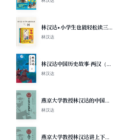
林汉达
林汉达•小学生也能轻松读三
国
林汉达
林汉达中国历史故事·两汉（果
麦经典）
林汉达
燕京大学教授林汉达的中国历
史故事集（第一卷）
林汉达
燕京大学教授林汉达讲上下五