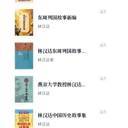
3
东周列国故事新编
林汉达
2
林汉达东周列国故事新
编
林汉达著
2
燕京大学教授林汉达讲
上下五千年全集
林汉达
2
林汉达中国历史故事集
林汉达