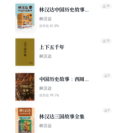
19
林汉达中国历史故事
（精华版）
林汉达
81.0%
推荐值
13
上下五千年
林汉达
5
中国历史故事：西周
——晋
林汉达
99.1%
推荐值
4
林汉达三国故事全集
林汉达