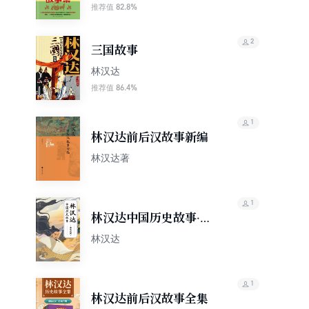
82.8%
推荐值
2
三国故事
林汉达
86.4%
推荐值
1
林汉达前后汉故事新编
林汉达著
1
林汉达中国历史故事·春
秋战国（果麦经典）
林汉达
1
林汉达前后汉故事全集