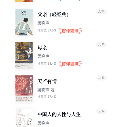
37
父亲（轻经典）
梁晓声
87.6%
推荐值
37
母亲
梁晓声
88.4%
推荐值
33
天若有情
梁晓声 著
97.4%
推荐值
33
中国人的人性与人生
梁晓声