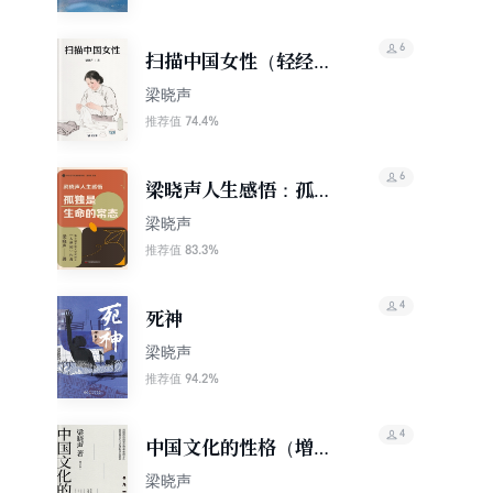
6
扫描中国女性（轻经
典）
梁晓声
74.4%
推荐值
6
梁晓声人生感悟：孤独
是生命的常态
梁晓声
83.3%
推荐值
4
死神
梁晓声
94.2%
推荐值
4
中国文化的性格（增订
版）
梁晓声