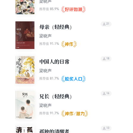
梁晓声
85.9%
推荐值
21
母亲（轻经典）
梁晓声
91.1%
推荐值
18
中国人的日常
梁晓声
81.7%
推荐值
16
兄长（轻经典）
梁晓声
91.7%
推荐值
13
孤独的清醒者