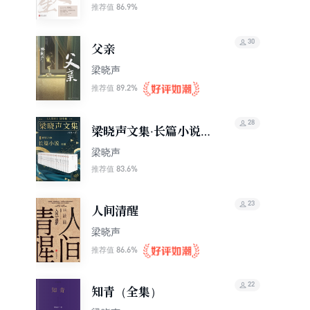
86.9%
推荐值
30
父亲
梁晓声
89.2%
推荐值
28
梁晓声文集·长篇小说
（套装）
梁晓声
83.6%
推荐值
23
人间清醒
梁晓声
86.6%
推荐值
22
知青（全集）