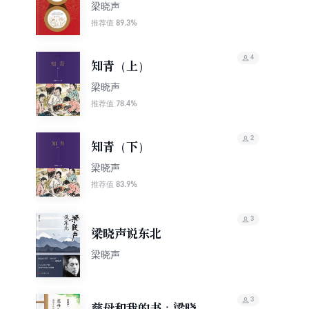
典）
梁晓声
89.3%
推荐值
4
知青（上）
梁晓声
78.4%
推荐值
2
知青（下）
梁晓声
83.9%
推荐值
3
梁晓声说东北
梁晓声
3
慈母和我的书：梁晓声