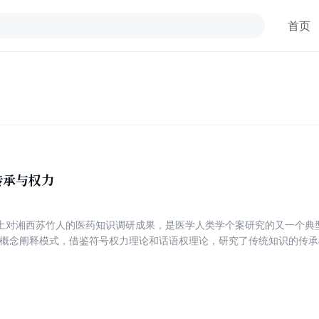
首页
传承与权力
土对湘西苏竹人的医药知识调研成果，是医学人类学个案研究的又一个典型
的概念阐释模式，借鉴符号权力理论和话语权理论，研究了传统知识的传
”，为解读中国传统村庄社会中的社会关系提供了又一种解释范式。