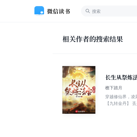
相关作者的搜索结果
长生从祭炼
檐下踏月
穿越修仙界，凌
【九转金丹】 丢
不知不觉间竟已