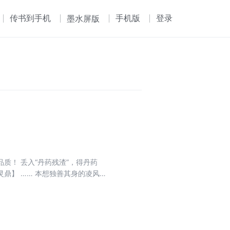
传书到手机
手机版
登录
墨水屏版
质！ 丢入“丹药残渣”，得丹药
灵鼎】 …… 本想独善其身的凌风，