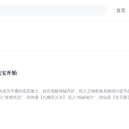
首页
法宝开始
风成为平庸的底层修士，好在觉醒神秘丹炉，投入之物祭炼竟能强行提升品
入“发黄纸页”，得神通【九幽冥火决】 丢入“残破铜片”，得仙器【玄天聚
无人能敌……