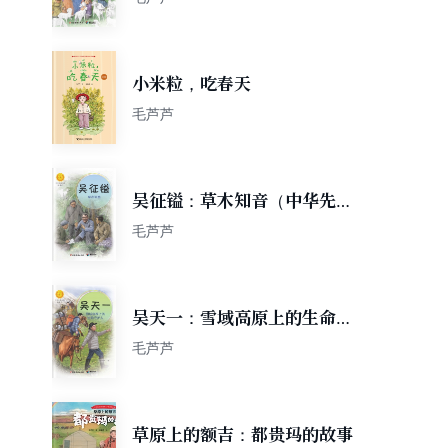
小米粒，吃春天
毛芦芦
吴征镒：草木知音（中华先锋
人物故事汇）
毛芦芦
吴天一：雪域高原上的生命守
护人（中华先锋人物故事汇）
毛芦芦
草原上的额吉：都贵玛的故事