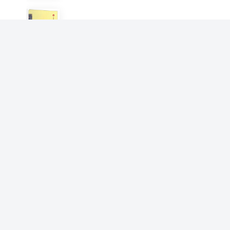
红帆船纯美小说：重回花开
毛芦芦
北山下的独木桥/冰心奖获奖作
家佳作丛书
毛芦芦
一个孩子的花园
毛芦芦
难忘与你们同行
毛芦芦