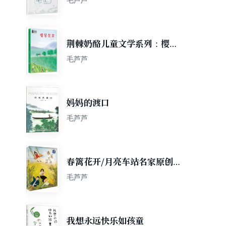
荆棘奶酪儿童文学系列：樱草
花开
毛芦芦
妈妈的渡口
毛芦芦
春篱花开/月亮车站名家原创成
长书系
毛芦芦
我想永远快乐如孩童