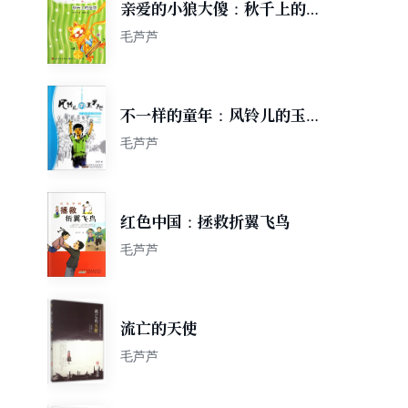
亲爱的小狼大傻：秋千上的怪
物
毛芦芦
不一样的童年：风铃儿的玉米
地
毛芦芦
红色中国：拯救折翼飞鸟
毛芦芦
流亡的天使
毛芦芦