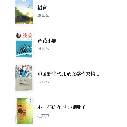
福官
毛芦芦
芦花小旗
毛芦芦
中国新生代儿童文学作家精品
书系：采春，采春
毛芦芦
不一样的花季：柳哑子
毛芦芦