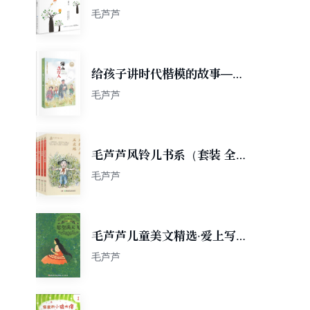
毛芦芦
给孩子讲时代楷模的故事——
深山点灯人
毛芦芦
毛芦芦风铃儿书系（套装 全7
册）开学季特惠限量版
毛芦芦
毛芦芦儿童美文精选·爱上写作
·事件篇：愿望满天飞
毛芦芦