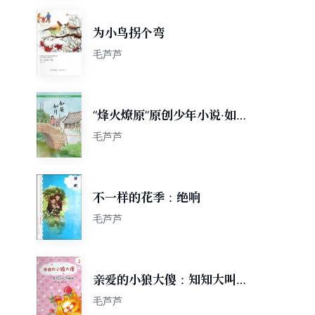
为小鸟拐个弯
毛芦芦
“烽火燎原”原创少年小说·如菊
如月
毛芦芦
不一样的花季：绝响
毛芦芦
亲爱的小狼大傻：知知大叫的
桃树
毛芦芦