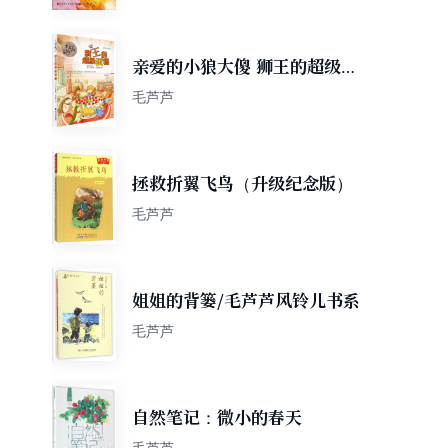
亲爱的小狼大傻 狮王的超级蛋
糕
毛芦芦
拯救折翼飞鸟（升级纪念版）
毛芦芦
姐姐的背篓/毛芦芦风铃儿书系
毛芦芦
自然笔记：微小的春天
毛芦芦