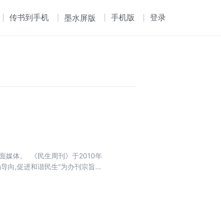
传书到手机
手机版
登录
墨水屏版
媒体。 《民生周刊》于2010年
确导向,促进和谐民生”为办刊宗旨；
视角、独立的思想,真实地记录中国
生周刊》秉持“百姓声音、权威解
可亲,富有理性、建设性与责任感的
心读者定位于地方党政官员。在内
映民众的心声,又进行正面的引