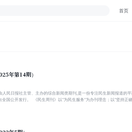
首页
025年第14期）
由人民日报社主管、主办的综合新闻类期刊,是一份专注民生新闻报道的平面
向全国公开发行。 《民生周刊》以“为民生服务”为办刊理念；以“坚持正
丰富的内涵,严谨的态度,求实的精神”为办刊风格；以独特的选材、独到的
以公信力打造影响力,以前瞻性成就专业性,肩负起时代赋予的重任。 《民
时代高度”的办刊思路,力争权威、高端、新锐,着力打造一份可读、可信、
国民生新闻报道第一刊,是《民生周刊》的努力方向。 《民生周刊》的核
刊》既宣传党和政府改善民生的政策,又对民生政策进行深度解读；既客观反