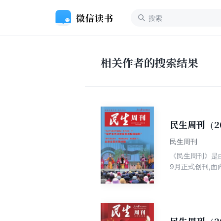
相关作者的搜索结果
民生周刊（2
民生周刊
《民生周刊》是
9月正式创刊,面
以“新颖的形式,
民生发展进程；
读、民生视角、
主流期刊。做中
容上,《民生周