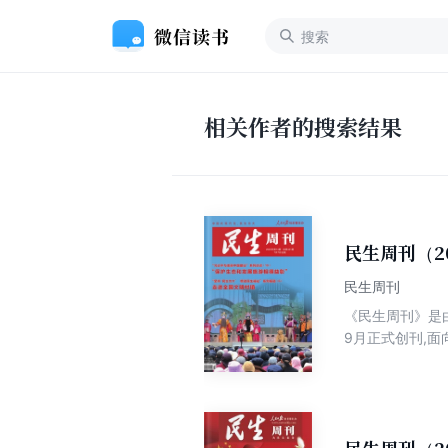
相关作者的搜索结果
民生周刊（2
民生周刊
《民生周刊》是
9月正式创刊,面
以“新颖的形式,
民生发展进程；
读、民生视角、
主流期刊。做中
容上,《民生周