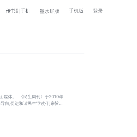
传书到手机
手机版
登录
墨水屏版
媒体。 《民生周刊》于2010年
确导向,促进和谐民生”为办刊宗旨；
视角、独立的思想,真实地记录中国
生周刊》秉持“百姓声音、权威解
可亲,富有理性、建设性与责任感的
心读者定位于地方党政官员。在内
映民众的心声,又进行正面的引