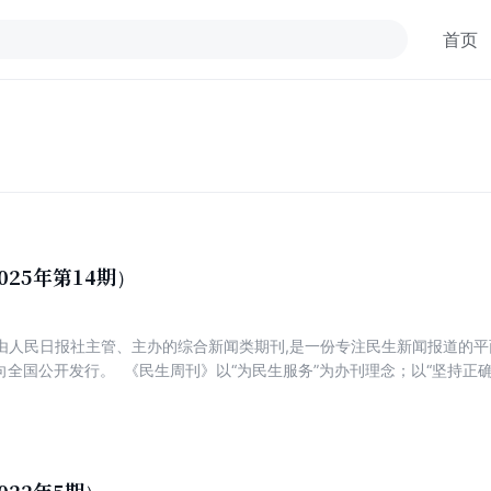
首页
025年第14期）
由人民日报社主管、主办的综合新闻类期刊,是一份专注民生新闻报道的平面
向全国公开发行。 《民生周刊》以“为民生服务”为办刊理念；以“坚持正
丰富的内涵,严谨的态度,求实的精神”为办刊风格；以独特的选材、独到的
以公信力打造影响力,以前瞻性成就专业性,肩负起时代赋予的重任。 《民
时代高度”的办刊思路,力争权威、高端、新锐,着力打造一份可读、可信、
国民生新闻报道第一刊,是《民生周刊》的努力方向。 《民生周刊》的核
刊》既宣传党和政府改善民生的政策,又对民生政策进行深度解读；既客观反