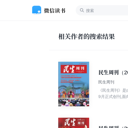
相关作者的搜索结果
民生周刊（2
民生周刊
《民生周刊》是
9月正式创刊,面
以“新颖的形式,
民生发展进程；
读、民生视角、
主流期刊。做中
容上,《民生周