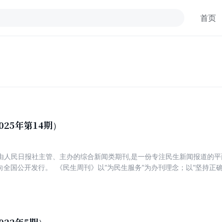
首页
025年第14期）
由人民日报社主管、主办的综合新闻类期刊,是一份专注民生新闻报道的平面
向全国公开发行。 《民生周刊》以“为民生服务”为办刊理念；以“坚持正
丰富的内涵,严谨的态度,求实的精神”为办刊风格；以独特的选材、独到的
以公信力打造影响力,以前瞻性成就专业性,肩负起时代赋予的重任。 《民
时代高度”的办刊思路,力争权威、高端、新锐,着力打造一份可读、可信、
国民生新闻报道第一刊,是《民生周刊》的努力方向。 《民生周刊》的核
刊》既宣传党和政府改善民生的政策,又对民生政策进行深度解读；既客观反