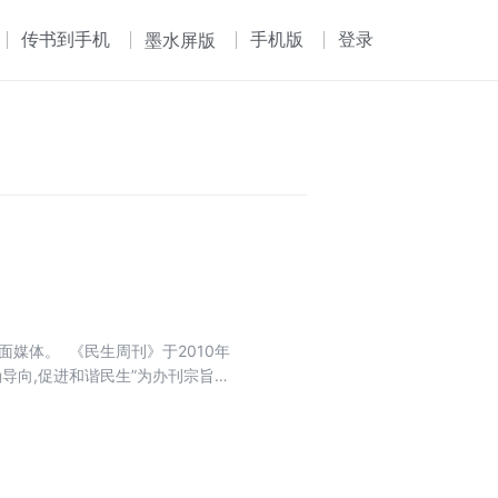
传书到手机
手机版
登录
墨水屏版
媒体。 《民生周刊》于2010年
确导向,促进和谐民生”为办刊宗旨；
视角、独立的思想,真实地记录中国
生周刊》秉持“百姓声音、权威解
可亲,富有理性、建设性与责任感的
心读者定位于地方党政官员。在内
映民众的心声,又进行正面的引