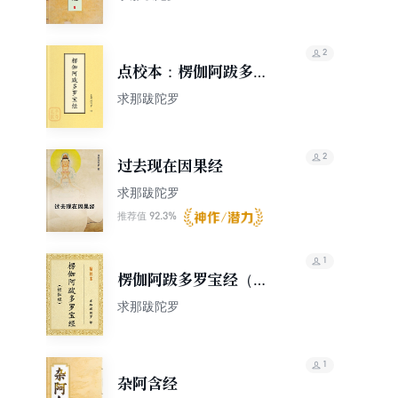
2
点校本：楞伽阿跋多罗
宝经（楞伽经）
求那跋陀罗
2
过去现在因果经
求那跋陀罗
92.3%
推荐值
1
楞伽阿跋多罗宝经（楞
伽经）[精校本]
求那跋陀罗
1
杂阿含经