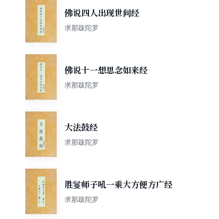
佛说四人出现世间经
求那跋陀罗
佛说十一想思念如来经
求那跋陀罗
大法鼓经
求那跋陀罗
胜鬘师子吼一乘大方便方广经
求那跋陀罗