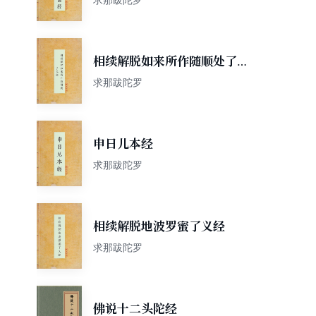
相续解脱如来所作随顺处了义
经
求那跋陀罗
申日儿本经
求那跋陀罗
相续解脱地波罗蜜了义经
求那跋陀罗
佛说十二头陀经