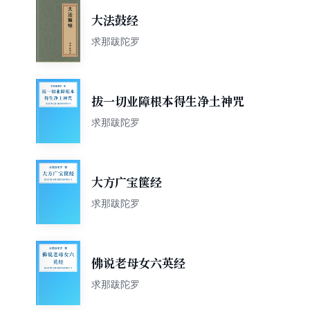
大法鼓经
求那跋陀罗
拔一切业障根本得生净土神咒
求那跋陀罗
大方广宝箧经
求那跋陀罗
佛说老母女六英经
求那跋陀罗