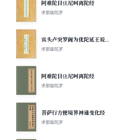
阿难陀目佉尼呵离陀经
求那跋陀罗
宾头卢突罗阇为优陀延王说法
经
求那跋陀罗
阿难陀目佉尼呵离陀经
求那跋陀罗
菩萨行方便境界神通变化经
求那跋陀罗