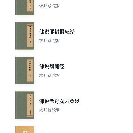
求那跋陀罗
佛说罪福报应经
求那跋陀罗
佛说鹦鹉经
求那跋陀罗
佛说老母女六英经
求那跋陀罗