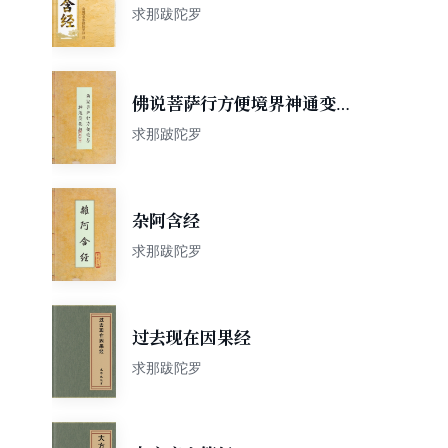
求那跋陀罗
佛说菩萨行方便境界神通变化
经
求那跛陀罗
杂阿含经
求那跋陀罗
过去现在因果经
求那跋陀罗