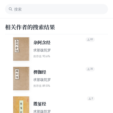
相关作者的搜索结果
83
杂阿含经
求那跋陀罗
93.6%
推荐值
35
楞伽经
求那跋陀罗
89.5%
推荐值
2
胜鬘经
求那跋陀罗