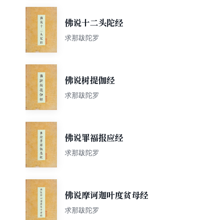
佛说十二头陀经
求那跋陀罗
佛说树提伽经
求那跋陀罗
佛说罪福报应经
求那跋陀罗
佛说摩诃迦叶度贫母经
求那跋陀罗