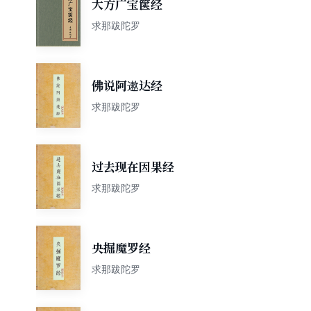
大方广宝箧经
求那跋陀罗
佛说阿遬达经
求那跋陀罗
过去现在因果经
求那跋陀罗
央掘魔罗经
求那跋陀罗