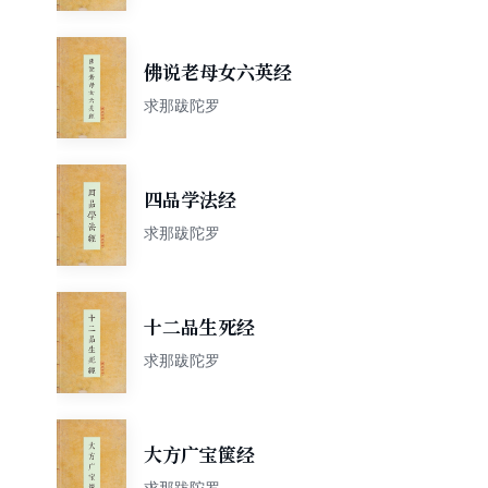
佛说老母女六英经
求那跋陀罗
四品学法经
求那跋陀罗
十二品生死经
求那跋陀罗
大方广宝箧经
求那跋陀罗