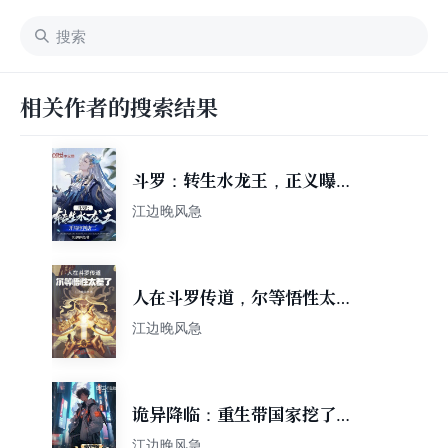
相关作者的搜索结果
斗罗：转生水龙王，正义曝光
唐三
江边晚风急
人在斗罗传道，尔等悟性太差
了
江边晚风急
诡异降临：重生带国家挖了秦
王墓
江边晚风急