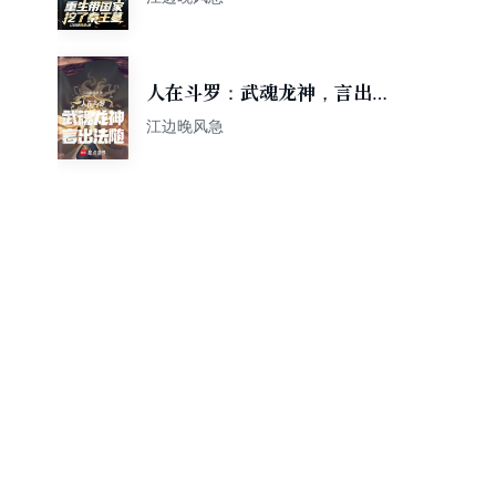
人在斗罗：武魂龙神，言出法
随
江边晚风急