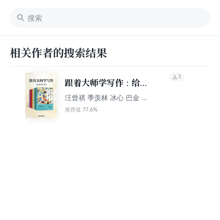
相关作者的搜索结果
3
跟着大师学写作：给孩
子的名家经典系列（套
汪曾祺 季羡林 冰心 巴金 叶
圣陶 张天翼
装共6册）
77.6%
推荐值