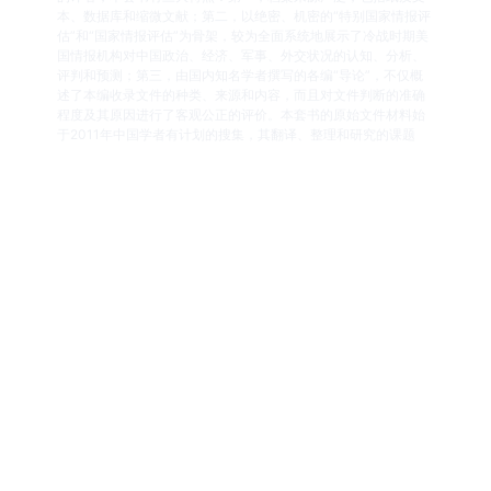
本、数据库和缩微文献；第二，以绝密、机密的“特别国家情报评
估”和“国家情报评估”为骨架，较为全面系统地展示了冷战时期美
国情报机构对中国政治、经济、军事、外交状况的认知、分析、
评判和预测；第三，由国内知名学者撰写的各编“导论”，不仅概
述了本编收录文件的种类、来源和内容，而且对文件判断的准确
程度及其原因进行了客观公正的评价。本套书的原始文件材料始
于2011年中国学者有计划的搜集，其翻译、整理和研究的课题