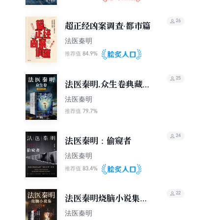
26
超正经凶案调查·都市篇
法医秦明
84.9%
推荐值
25
法医秦明.众生卷典藏版
（套装共4册）
法医秦明
79.7%
推荐值
24
法医秦明：偷窥者
法医秦明
83.4%
推荐值
22
法医秦明烧脑小说集
（套装共9册）
法医秦明