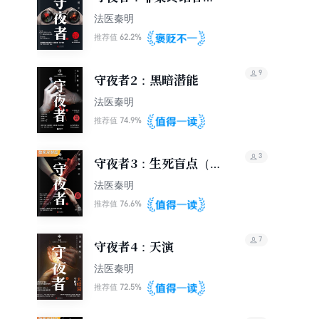
觉醒
法医秦明
62.2%
推荐值
9
守夜者2：黑暗潜能
法医秦明
74.9%
推荐值
3
守夜者3：生死盲点（独
家定制版）
法医秦明
76.6%
推荐值
7
守夜者4：天演
法医秦明
72.5%
推荐值