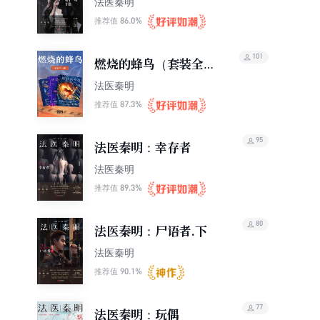
法医秦明
86.0%
推荐值
101
燃烧的蜂鸟（套装全三
册）
法医秦明
87.3%
推荐值
95
法医秦明：幸存者
法医秦明
89.3%
推荐值
80
法医秦明：尸语者.下
法医秦明
90.1%
推荐值
77
法医秦明：玩偶