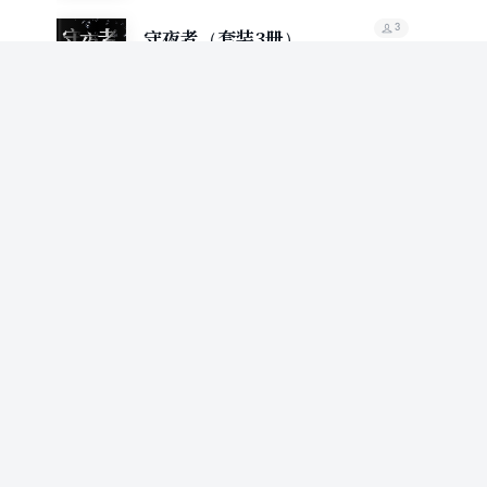
3
守夜者（套装3册）
法医秦明
79.9%
推荐值
3
守夜者（套装共2册）
法医秦明
71.6%
推荐值
2
法医秦明：科普全两册
法医秦明
逝者证言：跟着法医去探案
法医秦明