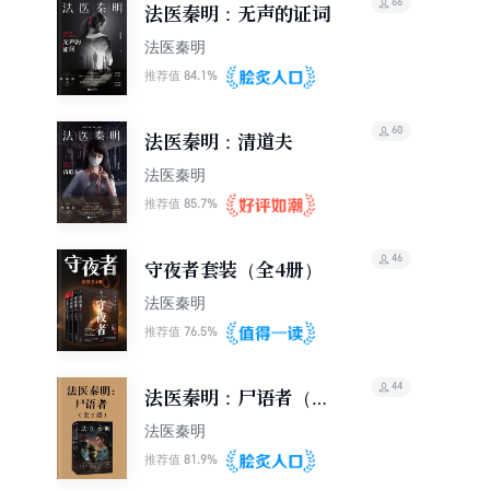
66
法医秦明：无声的证词
法医秦明
84.1%
推荐值
60
法医秦明：清道夫
法医秦明
85.7%
推荐值
46
守夜者套装（全4册）
法医秦明
76.5%
推荐值
44
法医秦明：尸语者（全
2册）
法医秦明
81.9%
推荐值