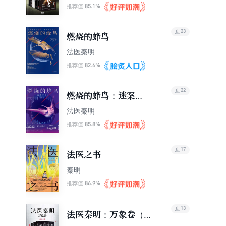
85.1%
推荐值
23
燃烧的蜂鸟
法医秦明
82.6%
推荐值
22
燃烧的蜂鸟：迷案
1985
法医秦明
85.8%
推荐值
17
法医之书
秦明
86.9%
推荐值
13
法医秦明：万象卷（套