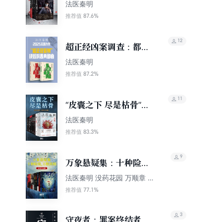
装4册）
法医秦明
87.6%
推荐值
12
超正经凶案调查：都市
篇+山海篇（套装共2
法医秦明
册）
87.2%
推荐值
11
“皮囊之下 尽是枯骨”：
法医秦明（套装10册）
法医秦明
83.3%
推荐值
9
万象悬疑集：十种险
境，万般真相（套装10
法医秦明 没药花园 万顺章 刘
红砖 小郭嘉 张国岩 宁航一
册）
77.1%
推荐值
陈希 钱幸 我是槿然
3
守夜者：罪案终结者的