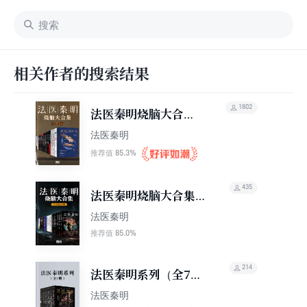
相关作者的搜索结果
1802
法医秦明烧脑大合集
（套装15册）
法医秦明
85.3%
推荐值
435
法医秦明烧脑大合集
（全套装20册）
法医秦明
85.0%
推荐值
214
法医秦明系列（全7
册）
法医秦明