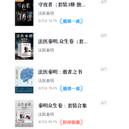
8
守夜者（套装3册·独家
定制版）
法医秦明
76.1%
推荐值
8
法医秦明.众生卷（套装
全4册）
法医秦明
7
法医秦明：逝者之书
法医秦明
78.6%
推荐值
6
秦明众生卷：套装合集
法医秦明
85.7%
推荐值