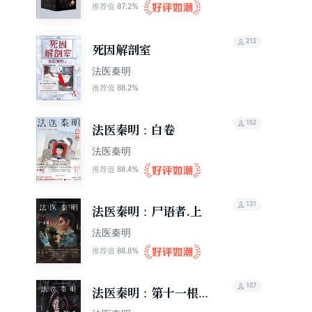
87.2%
推荐值
212
死因解剖室
法医秦明
88.2%
推荐值
152
法医秦明：白卷
法医秦明
88.4%
推荐值
131
法医秦明：尸语者.上
法医秦明
88.8%
推荐值
107
法医秦明：第十一根手
指