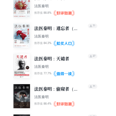
法医秦明
88.8%
推荐值
71
法医秦明：遗忘者（独
家定制版）
法医秦明
84.3%
推荐值
27
法医秦明：天谴者
法医秦明
77.7%
推荐值
71
法医秦明：偷窥者（新
版）
法医秦明
88.4%
推荐值