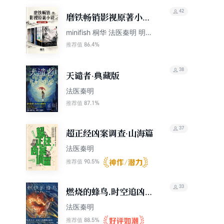
42
磨铁畅销影视原著小说
（套装11册）
minifish 桐华 法医秦明 明前
雨后 袁帅 施屹 王静羽 王珂
86.4%
推荐值
38
天谴者·典藏版
法医秦明
87.1%
推荐值
37
超正经凶案调查·山海篇
法医秦明
90.5%
推荐值
33
燃烧的蜂鸟.时空追凶
1990
法医秦明
88.5%
推荐值