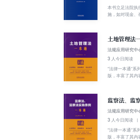
本书立足法院执
施，如对现金、
件的执行、破产
力层级，兼顾与
土地管理法一
法规应用研究中
3
人今日阅读
“法律一本通”
版，丰富了其内
将土地管理法及
使用。编者对本
典型案例。修订
监察法、监察
法规应用研究中
3
人今日阅读
“法律一本通”
版，丰富了其内