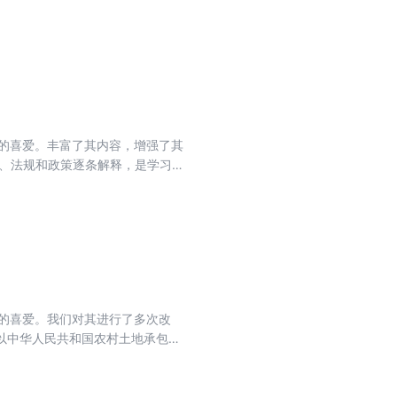
学习和适用该法的实用图书。适合
现国家监察全面覆盖，深入开展反
华人民共和国监察法》。《中华人民
5年6月1日起施行。
者的喜爱。丰富了其内容，增强了其
律、法规和政策逐条解释，是学习和
联了民法典有关的法律法规规章，
。
者的喜爱。我们对其进行了多次改
以中华人民共和国农村土地承包法
实用图书。适合高校师生、普通读
案例。修订后的本书能够反映当下