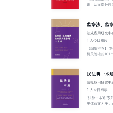
识，从而提升读
政案件立案；申
监察法、监
法规应用研究中
1
人今日阅读
【编辑推荐】 
机关管辖的101
系、实用的内容
察法、监察官法
适用，是实务人
民法典一本
国法制出版有限
门从事法学法律
法规应用研究中
1
人今日阅读
“法律一本通”
主体条文为序，
大读者及相关实