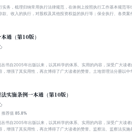
行实务，梳理归纳常用执行法律规范，在体例上按照执行工作基本规范等
存款、收入的执行，对股权及其他投资权益的执行等；保全执行、各类案
案件的执行、支付令的执行)共六编二十八章。在内容上，按照法律、行
本章内容的关联度排序，适当精选部分指导性案例或公报案例，具有较强
本通（第10版）
心
系列丛书自2005年出版以来，以其科学的体系、实用的内容，深受广大读
容，增强了其实用性，再次博得了广大读者的赞誉。土地管理法分册以中
最新司法解释等法律文件逐条分析，成为学习和适用土地管理法的实用图
书再次进行了修订。本次修订除了增补上述内容外，还新增了近来收集到
后的本书能够反映当下我国土地管理法规及其解释的最新全貌。该书重点
法实施条例一本通（第10版）
心
85.8%
推荐值
系列丛书自2005年出版以来，以其科学的体系、实用的内容，深受广大读
容，增强了其实用性，再次博得了广大读者的赞誉。监察法、监察法实施