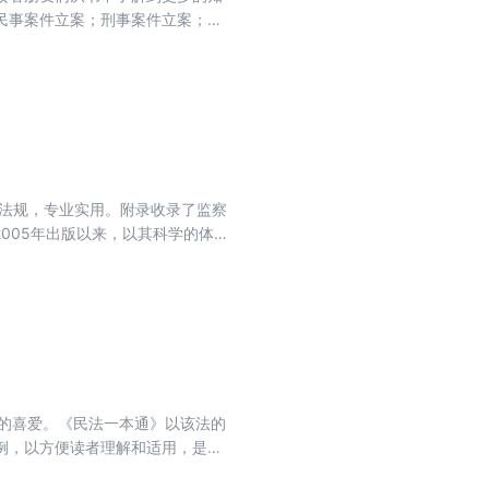
民事案件立案；刑事案件立案；行
律法规，专业实用。附录收录了监察
2005年出版以来，以其科学的体
实施条例一本通（第八版）》以监
、部门规章等，以方便读者理解和
作者简介】 法规应用研究中心是中
国内法学院系的资深教授组成，专
者的喜爱。《民法一本通》以该法的
例，以方便读者理解和适用，是广