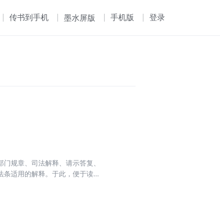
传书到手机
手机版
登录
墨水屏版
部门规章、司法解释、请示答复、
法条适用的解释。于此，便于读者
题，从而更好地指导教学工作和司