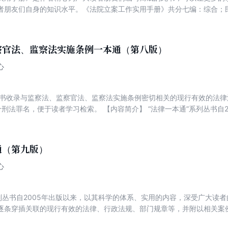
者朋友们自身的知识水平。《法院立案工作实用手册》共分七编：综合；
请执行案件立案；国家赔偿案件立案；涉仲裁案件立案。
察官法、监察法实施条例一本通（第八版）
心
本书收录与监察法、监察官法、监察法实施条例密切相关的现行有效的法
个刑法罪名，便于读者学习检索。 【内容简介】 “法律一本通”系列丛书自
，深受广大读者的喜爱，本册是新增分册。《监察法、监察官法、监察法
、监察法实施条例的主体条文为序，逐条穿插关联的现行有效的法律法规
士和广大师生查阅、解决有关纪检监察法律问题必不可少的参考用书。 【
通（第九版）
公司内设的研究机构，由从事法规、案例图书品种策划出版的资深编辑、
法规图书的编辑研究，为广大读者提供学习法律的资料。
心
系列丛书自2005年出版以来，以其科学的体系、实用的内容，深受广大读
逐条穿插关联的现行有效的法律、行政法规、部门规章等，并附以相关案
务人士查阅、解决有关法律问题必不可少的参考书。