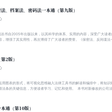
密法、档案法、密码法一本通（第九版）
心
系列丛书自2005年出版以来，以其科学的体系、实用的内容，深受广大读
容，增强了其实用性，再次博得了广大读者的赞誉。《保密法、反间谍法
律条文，结合相关规定，对该法进行逐条阐释。 通过法律条文链接，可
决实际问题的参考。对于涉密人员，法律专业人士（学生、律师、法官、
第2版）
心
运用图表的形式，将可视化思维融入法律工具书的解读和编排中，将知识
得法条的关键信息，方便读者学习、记忆和使用。 本书对新修改的公司法
出条文要义，方便读者明确法条的规范对象。 【思维导图】围绕本条知
清晰化，强调记忆点，方便学习运用。 【专业术语解释】对于法条中的
问题变的精准易懂。 【新旧对照】对重要法条或新修订之处的主要内容
本通（第10版）
容。 【要点注释】对重要法条或新修订之处的主要内容进行释义，概括