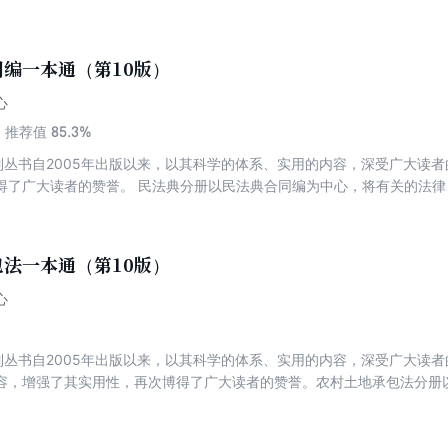
和国监察法实施条例为中心，将涉及监察及最新法律文件逐条分析，成为
读者参考使用。《中华人民共和国监察法》是为了推进全面依法治国，实
的法律。2018年3月20日，第十三届全国人大一次会议表决通过了《中
编一本通（第10版）
条例》已经2025年4月27日国家监察委员会全体会议修订通过，自202
心
85.3%
推荐值
系列丛书自2005年出版以来，以其科学的体系、实用的内容，深受广大读
得了广大读者的赞誉。 民法典分册以民法典合同编为中心，将有关的法
用图书。根据最新司法解释修改。本分册根据新通过的司法解释编写。关
的重点条款收录相关的答记者问。增加相关典型案例，全面说明法条适用
法一本通（第10版）
心
系列丛书自2005年出版以来，以其科学的体系、实用的内容，深受广大读
容，增强了其实用性，再次博得了广大读者的赞誉。农村土地承包法分册
土地承包法及最新司法解释等法律文件逐条分析，成为学习和适用该法的
者对本书再次进行了修订。本次修订除了增补上述内容外，还新增了典型
包规及其解释的最新全貌。