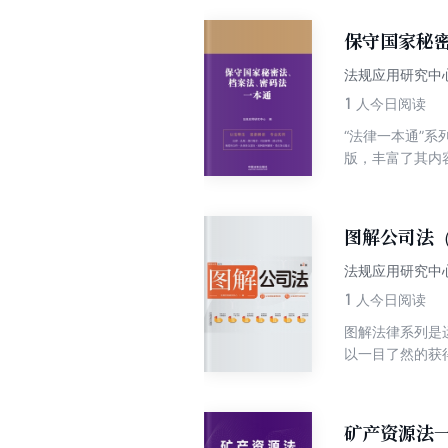
保守国家秘
法规应用研究中
1
人今日阅读
“法律一本通”
版，丰富了其内
法、反间谍法法
用，从而作为解
好的工具书。
图解公司法（
法规应用研究中
1
人今日阅读
图解法律系列是
以一目了然的获
纳条文主旨，突
梳理，重点知识
行解释，使专业
矿产资源法一
解修改的核心内