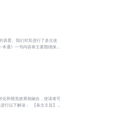
者的喜爱。我们对其进行了多次改
一本通》一书内容将主要围绕保密
以进一步领会和把握法律条文的适
行政执法人员）培训学习是一本很
转化和视觉效果相融合，使读者可
进行以下解读： 【条文主旨】归
识点制作思维导图，将法条内容进行
核心法律术语，用简洁凝练的文字就
进行标注，体现立法沿革，使读者理
立法背景、立法宗旨、法条内涵，解