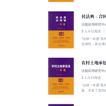
法、中华人民共
高校师生、普通
腐败工作而制定
民法典：合同
共和国监察法实施
法规应用研究中
3
人今日阅读
“法律一本通”
实用性，再次博
适用民法典的实
就某些重点文件
农村土地承包
法规应用研究中
2
人今日阅读
“法律一本通”
版，丰富了其内
为中心，将农村
者参考使用。编
我国农村土地承