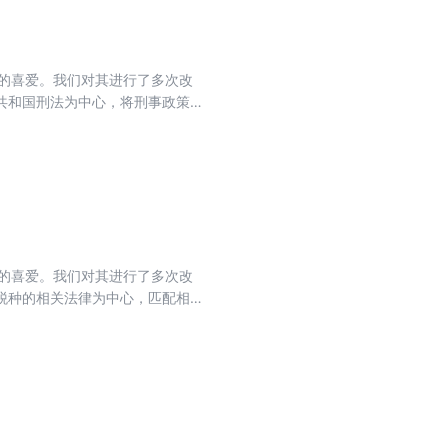
者的喜爱。我们对其进行了多次改
共和国刑法为中心，将刑事政策等
法内容修改的法律法规工具书，适
容外，还新增了近来收集到的最高
件。修订后的本书能够反映当下我
者的喜爱。我们对其进行了多次改
税种的相关法律为中心，匹配相关
，编者对本书再次进行了修订。修
，编写条文主旨，标记重点法条。