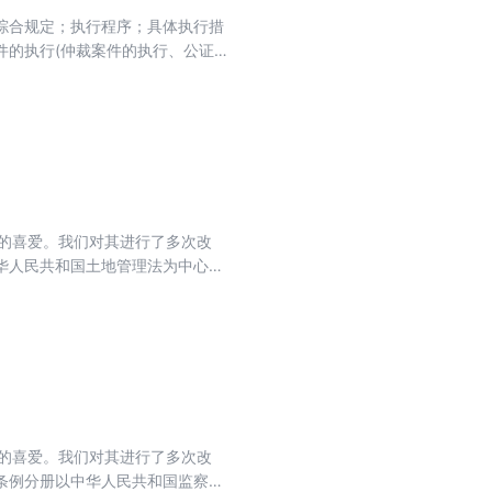
综合规定；执行程序；具体执行措
件的执行(仲裁案件的执行、公证案
政法规、司法解释及文件、复函等效
的实务指导意义。
者的喜爱。我们对其进行了多次改
华人民共和国土地管理法为中心，
书。适合高校师生、普通读者参考
的最高人民法院、最高人民检察院
加工了土地法实施条例的内容。
者的喜爱。我们对其进行了多次改
条例分册以中华人民共和国监察