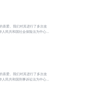
者的喜爱。我们对其进行了多次改
华人民共和国社会保险法为中心，
、普通读者参考使用。 本书内容将
者的喜爱。我们对其进行了多次改
华人民共和国刑事诉讼法为中心，
合高校师生、普通读者参考使用。
人民法院及其研究室、最高人民检
国刑事诉讼法及其解释的最新全