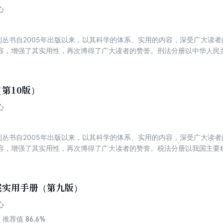
心
系列丛书自2005年出版以来，以其科学的体系、实用的内容，深受广大读
容，增强了其实用性，再次博得了广大读者的赞誉。刑法分册以中华人民
析，成为学习和适用刑法的实用图书。刑法修正案通过后第一时间根据新
通读者参考使用。编者对本书再次进行了修订。本次修订除了增补上述内
究室、最高人民检察院及其法律政策研究室、公安部发布的刑法规范性文
第10版）
解释的最新全貌。
心
系列丛书自2005年出版以来，以其科学的体系、实用的内容，深受广大读
容，增强了其实用性，再次博得了广大读者的赞誉。税法分册以我国主要
。适合高校师生、普通读者参考使用。随着实践的发展和法律文件的更新
反映当下我国税收法律制度的最新全貌，并且着重根据增值税法进行修订
案实用手册（第九版）
心
86.6%
推荐值