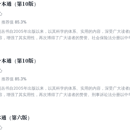
本通（第10版）
心
85.3%
推荐值
系列丛书自2005年出版以来，以其科学的体系、实用的内容，深受广大读
容，增强了其实用性，再次博得了广大读者的赞誉。社会保险法分册以中
最新法律文件逐条分析，成为学习和适用该法的实用图书。适合高校师生
险法的条文，结合实务当中的典型案例，对社会保险法进行逐条阐释。
本通（第10版）
心
85.3%
推荐值
系列丛书自2005年出版以来，以其科学的体系、实用的内容，深受广大读
容，增强了其实用性，再次博得了广大读者的赞誉。刑事诉讼法分册以中
最新司法解释等法律文件逐条分析，成为学习和适用该法的实用图书。适
进行了修订。本次修订除了增补上述内容外，还新增了近来收集到的最高
策研究室、公安部发布的行政规范性文件。修订后的本书能够反映当下我
本通（第六版）
心