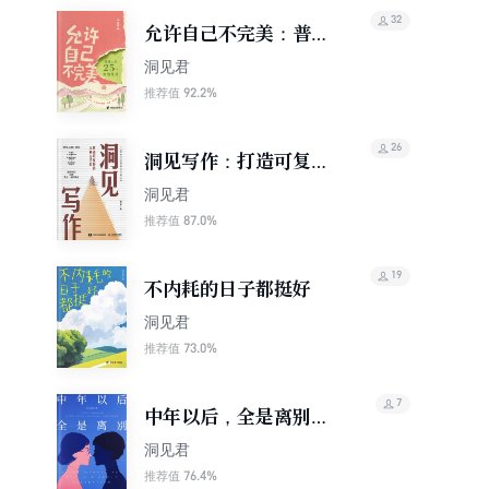
32
允许自己不完美：普通
人的25个自洽练习
洞见君
92.2%
推荐值
26
洞见写作：打造可复制
的文章方法论
洞见君
87.0%
推荐值
19
不内耗的日子都挺好
洞见君
73.0%
推荐值
7
中年以后，全是离别
（轻成长）
洞见君
76.4%
推荐值