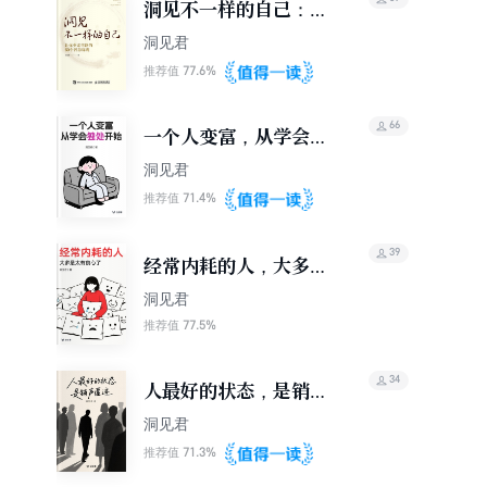
洞见不一样的自己：让
你少走弯路的60个智慧
洞见君
锦囊
77.6%
推荐值
66
一个人变富，从学会独
处开始（轻成长）
洞见君
71.4%
推荐值
39
经常内耗的人，大多是
太有良心了（轻成长）
洞见君
77.5%
推荐值
34
人最好的状态，是销声
匿迹（轻成长）
洞见君
71.3%
推荐值