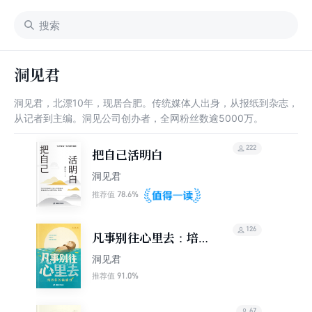
洞见君
洞见君，北漂10年，现居合肥。传统媒体人出身，从报纸到杂志，
从记者到主编。洞见公司创办者，全网粉丝数逾5000万。
222
把自己活明白
洞见君
78.6%
推荐值
126
凡事别往心里去：培养
你的钝感力
洞见君
91.0%
推荐值
67