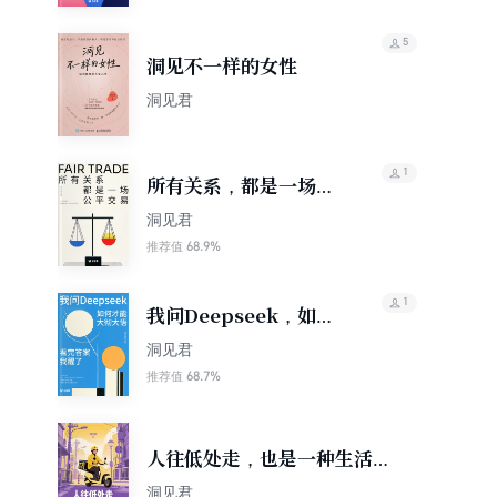
5
洞见不一样的女性
洞见君
1
所有关系，都是一场公
平交易（轻成长）
洞见君
68.9%
推荐值
1
我问Deepseek，如何
才能大彻大悟，看完答
洞见君
案我醒了（轻成长）
68.7%
推荐值
人往低处走，也是一种生活方
式——阿里员工转行送外卖
洞见君