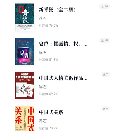
42
新青瓷（全二册）
浮石
76.0%
推荐值
28
皂香：揭露情、权、钱
的真相
浮石
81.8%
推荐值
9
中国式人情关系作品集
（套装共2册）
浮石
69.9%
推荐值
6
中国式关系
浮石
73.2%
推荐值