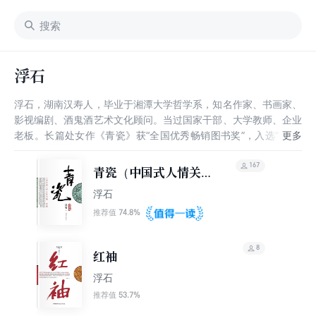
浮石
浮石，湖南汉寿人，毕业于湘潭大学哲学系，知名作家、书画家、
影视编剧、酒鬼酒艺术文化顾问。当过国家干部、大学教师、企业
老板。长篇处女作《青瓷》获“全国优秀畅销图书奖”，入选“ 改革
开放三十年有影响力书目”“经典中国国际出版工程” 项目，被翻译
成多种文字在海外出版。另出版有《红袖》《皂香》《中国式关
167
青瓷（中国式人情关系
系》等多部。其本人在处女作《青瓷》基础上重新创作的长篇小说
神作）
浮石
《新青瓷》，曾被改编成电视剧《青瓷》，由王志文、张国立两大
视帝联袂主演，在中央八套及湖南卫视反复播出，创造了收视奇
74.8%
推荐值
迹。
8
红袖
浮石
53.7%
推荐值