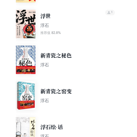
1
浮世
浮石
82.8%
推荐值
新青瓷之秘色
浮石
新青瓷之窑变
浮石
浮石绘·话
浮石