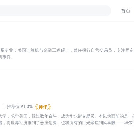
首页
毕业；美国计算机与金融工程硕士，曾任投行自营交易员，专注固定收益 
机事件。
91.3%
推荐值
大学，求学美国，经过数年奋斗，成为华尔街交易员。本以为面前的是一条
啸，将世界经济推到了悬崖边缘，也将所有的目光聚焦到风暴眼——华尔
身经历为基本内容，将这场人类历史上百年不遇的金融危机展现给读者。