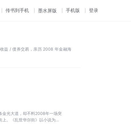
传书到手机
手机版
登录
墨水屏版
/ 债券交易，亲历 2008 年金融海
金光大道，却不料2008年一场突
街上。《乱世华尔街》以小说为题
华尔街是没有硝烟的战场，作者把