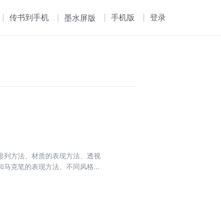
传书到手机
手机版
登录
墨水屏版
排列方法、材质的表现方法、透视
和马克笔的表现方法、不同风格空
和室内设计的人员阅读，也可供手绘