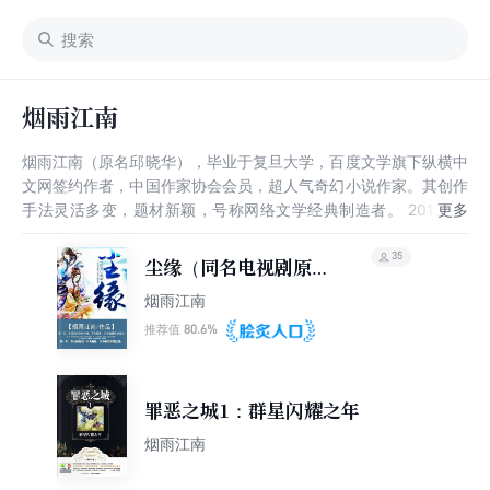
烟雨江南
烟雨江南（原名邱晓华），毕业于复旦大学，百度文学旗下纵横中
文网签约作者，中国作家协会会员，超人气奇幻小说作家。其创作
手法灵活多变，题材新颖，号称网络文学经典制造者。 2017年2
月，第二届网文之王评选中位列百强大神。2018年5月，获选第三
届“橙瓜网络文学奖”十二主神。
35
尘缘（同名电视剧原
著）
烟雨江南
80.6%
推荐值
罪恶之城1：群星闪耀之年
烟雨江南