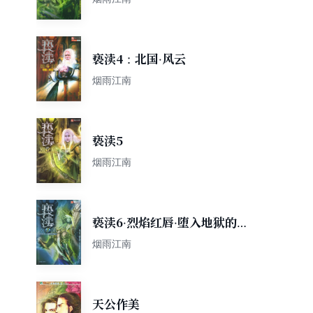
亵渎4：北国·风云
烟雨江南
亵渎5
烟雨江南
亵渎6·烈焰红唇·堕入地狱的天
使
烟雨江南
天公作美