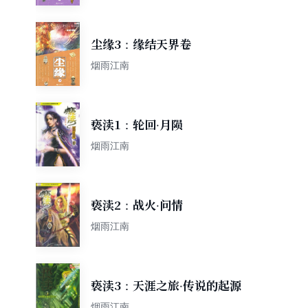
尘缘3：缘结天界卷
烟雨江南
亵渎1：轮回·月陨
烟雨江南
亵渎2：战火·问情
烟雨江南
亵渎3：天涯之旅·传说的起源
烟雨江南