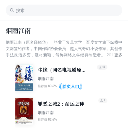
烟雨江南
烟雨江南（原名邱晓华），毕业于复旦大学，百度文学旗下纵横中
文网签约作者，中国作家协会会员，超人气奇幻小说作家。其创作
手法灵活多变，题材新颖，号称网络文学经典制造者。 2017年2
月，第二届网文之王评选中位列百强大神。2018年5月，获选第三
届“橙瓜网络文学奖”十二主神。
46
尘缘（同名电视剧原
著）
烟雨江南
80.6%
推荐值
1
罪恶之城2：命运之种
烟雨江南
82.6%
推荐值