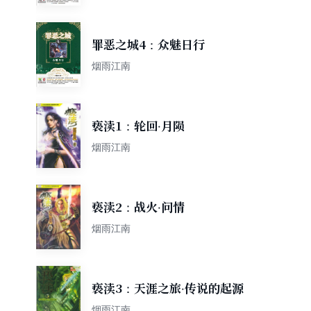
罪恶之城4：众魅日行
烟雨江南
亵渎1：轮回·月陨
烟雨江南
亵渎2：战火·问情
烟雨江南
亵渎3：天涯之旅·传说的起源
烟雨江南