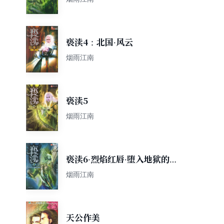
亵渎4：北国·风云
烟雨江南
亵渎5
烟雨江南
亵渎6·烈焰红唇·堕入地狱的天
使
烟雨江南
天公作美