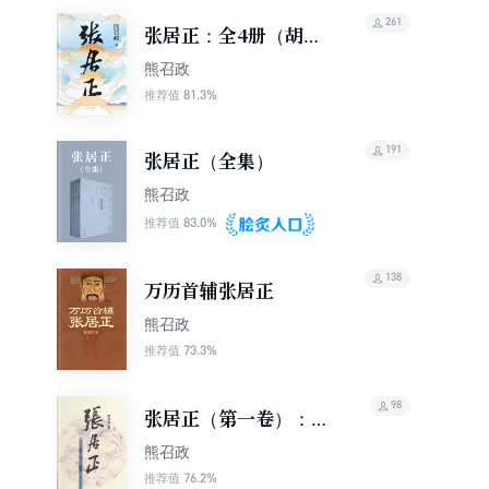
261
张居正：全4册（胡歌
主演电视剧《风禾尽起
熊召政
张居正》原著）
81.3%
推荐值
191
张居正（全集）
熊召政
83.0%
推荐值
138
万历首辅张居正
熊召政
73.3%
推荐值
98
张居正（第一卷）：木
兰歌
熊召政
76.2%
推荐值