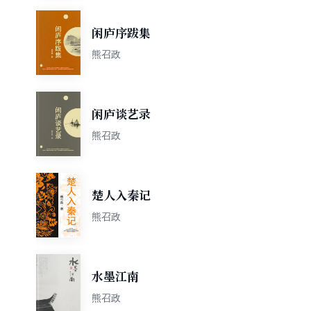
闲庐序跋集
熊召政
闲庐谈艺录
熊召政
楚人入秦记
熊召政
水墨江南
熊召政