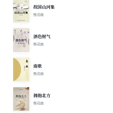
故国山河集
熊召政
酒色财气
熊召政
南歌
熊召政
拥抱北方
熊召政