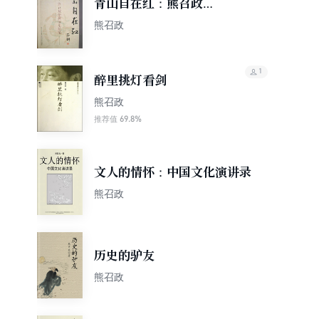
青山自在红：熊召政悟
禅读史随笔
熊召政
1
醉里挑灯看剑
熊召政
69.8%
推荐值
文人的情怀：中国文化演讲录
熊召政
历史的驴友
熊召政