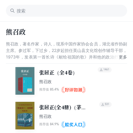
熊召政
熊召政，著名作家，诗人，现系中国作家协会会员，湖北省作协副
主席。参过军，下过乡，22岁起担任英山县文化馆创作辅导干部，
1973年，发表第一首长诗《献给祖国的歌》并和他的政治抒情诗
《请举起森林一般的手，制止！》一起获得全国首届新诗奖。
1999年开始相继出版长篇历史小说《张居正》四卷本，2005年更
1461
张居正（全4卷）
是凭借《张居正》全票获得茅盾文学奖第一名。2006年，获得湖
熊召政
北省五一劳动奖章，并受聘为武汉大学传统文化研究中心兼职研究
员及中南财经政法大学客座教授。2012年9月25日在湖北省文学艺
85.4%
推荐值
术界联合会第九次代表大会上，当选为湖北省文联主席，现任中国
文联全委会委员。2018年，凭借《荡寇风云》获得第24届香港电
531
张居正(全4册)（茅盾
影评论学会最佳编剧奖。
文学奖获奖作品）
熊召政
84.9%
推荐值