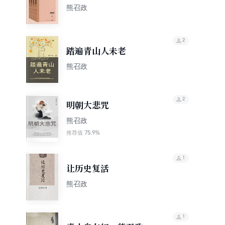
熊召政
2
踏遍青山人未老
熊召政
2
明朝大悲咒
熊召政
75.9%
推荐值
1
让历史复活
熊召政
1