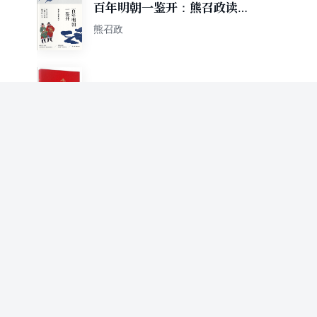
百年明朝一鉴开：熊召政读史
笔记
熊召政
本焕长老年谱
熊召政
熊召政历史随笔（明朝大悲
咒、明朝帝王师）
熊召政 著 新经典 出品
南船北马走天下
熊召政