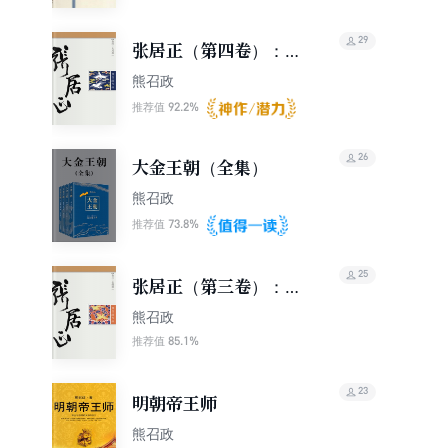
29
张居正（第四卷）：火
凤凰
熊召政
92.2%
推荐值
26
大金王朝（全集）
熊召政
73.8%
推荐值
25
张居正（第三卷）：金
缕曲
熊召政
85.1%
推荐值
23
明朝帝王师
熊召政