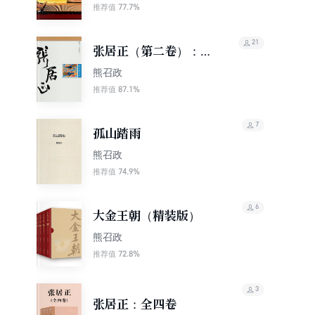
77.7%
推荐值
21
张居正（第二卷）：水
龙吟
熊召政
87.1%
推荐值
7
孤山踏雨
熊召政
74.9%
推荐值
6
大金王朝（精装版）
熊召政
72.8%
推荐值
3
张居正：全四卷