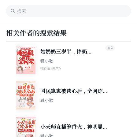
相关作者的搜索结果
2
姑奶奶三岁半，捧奶瓶
算命全网宠
狐小啾
88.9%
推荐值
国民崽崽被读心后，全网炸翻
天
狐小啾
小天师直播筹香火，神明显灵
了
狐小啾