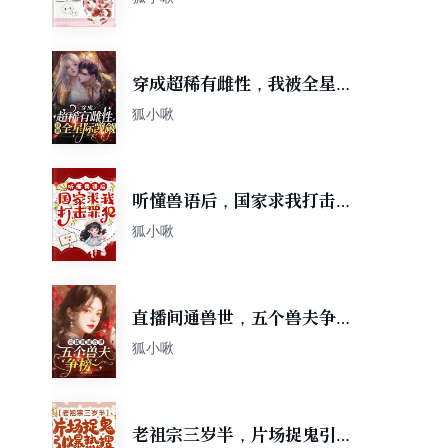
穿成超稀有雌性，我被全星际
觊觎
狐小啾
听懂兽语后，国家求我打击罪
犯
狐小啾
直播间通兽世，五个兽夫争榜
一
狐小啾
老祖宗三岁半，片场捉鬼引爆