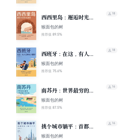
18
西西里岛：邂逅时光中
的松弛感（轻游记）
猴面包的树
89.5%
推荐值
18
西班牙：在这，有人后
悔有人圆梦（轻游记）
猴面包的树
75.6%
推荐值
16
南苏丹：世界最穷的国
家，认为中国人很可怕
猴面包的树
（轻游记）
87.5%
推荐值
16
挑个城市躺平：首都印
象与躺平哲学
猴面包的树