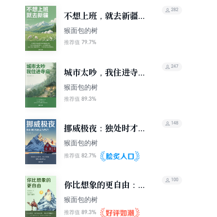
282
不想上班，就去新疆
（轻游记）
猴面包的树
79.7%
推荐值
247
城市太吵，我住进寺庙
（轻游记）
猴面包的树
89.3%
推荐值
148
挪威极夜：独处时才能
成为自己（轻游记）
猴面包的树
82.7%
推荐值
100
你比想象的更自由：俗
世奇人与部落秘境
猴面包的树
89.3%
推荐值