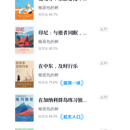
绪要满，无酒不欢（轻
猴面包的树
游记）
84.7%
推荐值
27
印尼：与逝者同眠，他
们为什么不恐惧死亡？
猴面包的树
（轻游记）
88.3%
推荐值
26
在中东，及时行乐
猴面包的树
79.8%
推荐值
26
在加纳利群岛练习独处
（轻游记）
猴面包的树
84.4%
推荐值