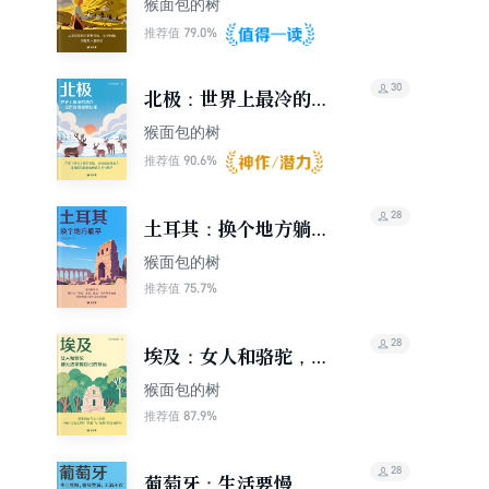
猴面包的树
79.0%
推荐值
30
北极：世界上最冷的地
方，一无所有但极致快
猴面包的树
乐（轻游记）
90.6%
推荐值
28
土耳其：换个地方躺平
（轻游记）
猴面包的树
75.7%
推荐值
28
埃及：女人和骆驼，都
无法掌握自己的命运
猴面包的树
（轻游记）
87.9%
推荐值
28
葡萄牙：生活要慢，情