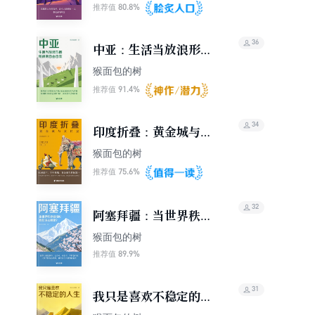
记）
80.8%
推荐值
36
中亚：生活当放浪形
骸，精神则自由自在
猴面包的树
（轻游记）
91.4%
推荐值
34
印度折叠：黄金城与贫
民窟
猴面包的树
75.6%
推荐值
32
阿塞拜疆：当世界秩序
崩塌时，我们该去哪
猴面包的树
里？（轻游记）
89.9%
推荐值
31
我只是喜欢不稳定的人
生（轻游记）