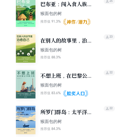
25
巴布亚：闯入食人族，
见证即将消失的部落
猴面包的树
（轻游记）
91.3%
推荐值
23
在别人的故事里，治愈
自己
猴面包的树
88.3%
推荐值
22
不想上班，在巴黎公园
晒太阳（轻游记）
猴面包的树
83.6%
推荐值
22
所罗门群岛：太平洋深
处，一个中国人的孤独
猴面包的树
（轻游记）
84.3%
推荐值