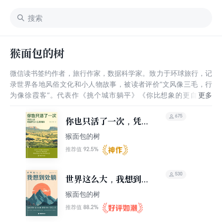
猴面包的树
微信读书签约作者，旅行作家，数据科学家。致力于环球旅行，记
录世界各地风俗文化和小人物故事，被读者评价“文风像三毛，行
为像徐霞客”。代表作《挑个城市躺平》《你比想象的更自由》
《印度折叠》《在中东，及时行乐》等。
675
你也只活了一次，凭什
么说我选择的人生是错
猴面包的树
的？
92.5%
推荐值
530
世界这么大，我想到处
躺
猴面包的树
88.2%
推荐值