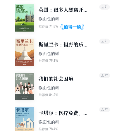
21
英国：很多人想离开，
因为情况越来越坏（轻
猴面包的树
游记）
71.8%
推荐值
21
斯里兰卡：粗野的乐土
（轻游记）
猴面包的树
79.1%
推荐值
19
我们的社会困境
猴面包的树
84.2%
推荐值
19
卡塔尔：医疗免费、不
用交税，女人真的没地
猴面包的树
位？（轻游记）
78.4%
推荐值