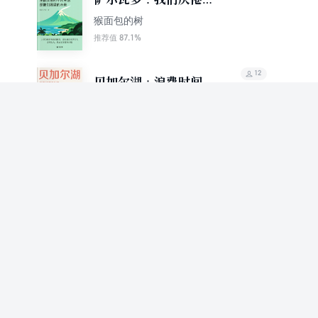
平凡生活，是他们渴望
猴面包的树
的未来（轻游记）
87.1%
推荐值
12
贝加尔湖：浪费时间没
关系，无意义的人生也
猴面包的树
很美（轻游记）
89.6%
推荐值
12
肯尼亚：有人拿命换黄
金，有人疯狂爱中国
猴面包的树
（轻游记）
87.1%
推荐值
12
黑山：这里是人间仙境
（轻游记）
猴面包的树
84.7%
推荐值