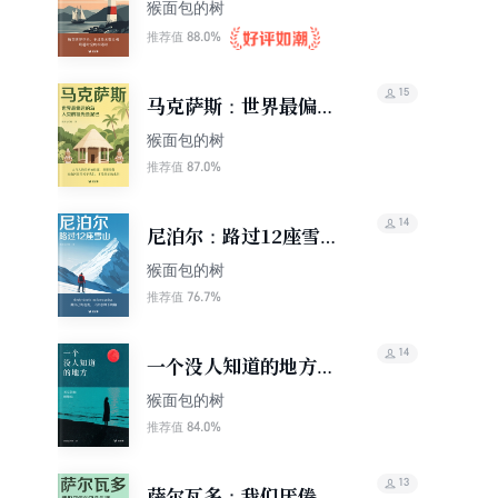
头相遇（轻游记）
猴面包的树
88.0%
推荐值
15
马克萨斯：世界最偏远
的岛，人类的祖先是泥
猴面包的树
巴（轻游记）
87.0%
推荐值
14
尼泊尔：路过12座雪山
（轻游记）
猴面包的树
76.7%
推荐值
14
一个没人知道的地方：
无尽海和缥缈岛（轻情
猴面包的树
感）
84.0%
推荐值
13
萨尔瓦多：我们厌倦的