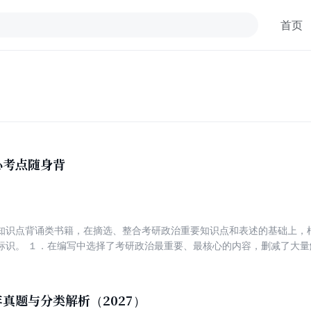
首页
心考点随身背
知识点背诵类书籍，在摘选、整合考研政治重要知识点和表述的基础上，
标识。 １．在编写中选择了考研政治最重要、最核心的内容，删减了大
对考试大纲知识点做了整理、合并和位置调整，使内容更有条理。 ３．本
分为五个重要性等级，有助于考生合理地分配复习时间。正文中的蓝色字
书提供了 “小提示”，提醒考生注意相应考点可能命题的角度或常见干扰项
真题与分类解析（2027）
点。