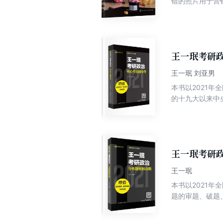
错的照片用于营
写的。商业摄影
业摄影在摄影技
《商业摄影入门
影棚的光源以及
王一珉考研
王一珉 刘亚男
本书以2021
的十九大以来中
适合考研学生在
王一珉考研
王一珉
本书以2021
题的审题、破题
复习，重思路教