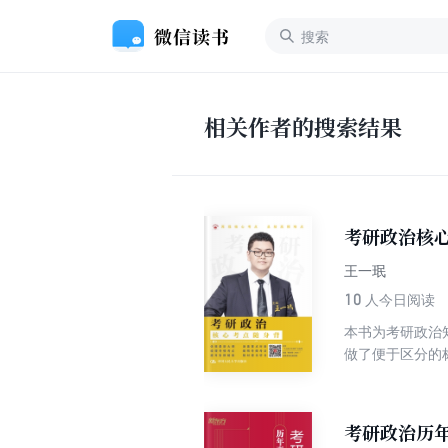
相关作者的搜索结果
考研政治核
王一珉
10
人今日阅读
本书为考研政治
做了便于区分的
读。 ２．本书
的数量为标志，
把握。 ４．本
考研政治历年
点内容与命题要