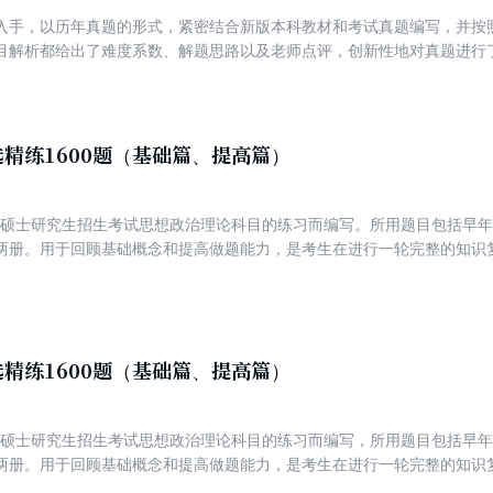
入手，以历年真题的形式，紧密结合新版本科教材和考试真题编写，并按
目解析都给出了难度系数、解题思路以及老师点评，创新性地对真题进行
了解题思路和答题方法的高度，极具易用性和实战性。本书可以与《考研政
研政治核心考点随身背》以及《考研政治冲刺6套卷》搭配使用。
精练1600题（基础篇、提高篇）
全国硕士研究生招生考试思想政治理论科目的练习而编写。所用题目包括早
两册。用于回顾基础概念和提高做题能力，是考生在进行一轮完整的知识
试要求的优秀习题书。
精练1600题（基础篇、提高篇）
全国硕士研究生招生考试思想政治理论科目的练习而编写，所用题目包括早
两册。用于回顾基础概念和提高做题能力，是考生在进行一轮完整的知识
试要求的优秀习题书。本书与王一珉老师考研政治黄皮书系列的其他图书