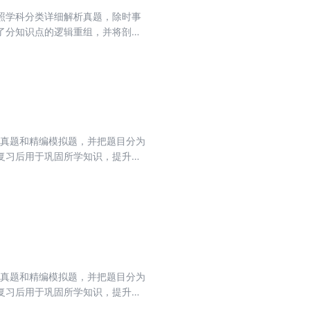
照学科分类详细解析真题，除时事
了分知识点的逻辑重组，并将剖析
治精选精练1600题（基础篇、提
年真题和精编模拟题，并把题目分为
复习后用于巩固所学知识，提升答
年真题和精编模拟题，并把题目分为
复习后用于巩固所学知识，提升答
配合使用，包括《考研政治（真题