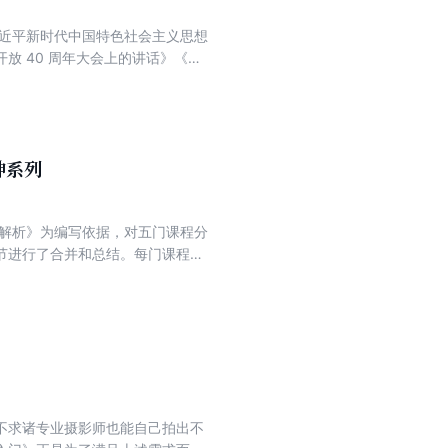
习近平新时代中国特色社会主义思想
放 40 周年大会上的讲话》《在
纳同类辅导书优点的基础上加以创新，
重要性分级、常考题型介绍、历年
程度用蓝色和下画线加以提示。对
初级阶段熟悉知识点，在强化阶段
神系列
纲解析》为编写依据，对五门课程分
节进行了合并和总结。每门课程包
不求诸专业摄影师也能自己拍出不