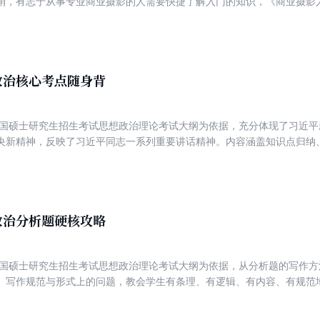
销，有志于从事专业商业摄影的人需要快捷了解入门的知识，《商业摄影
的对象多为静物和人像，既有用专业相机进行的高端拍摄，也可以用普通
术和创意、审美上有其独特之处，掌握其中的基本规律，加以练习，就能
》介绍了商业摄影的基础知识与技术，内容包括光线、用光、曝光的基本
其他设备，商业静物摄影布光，透明体、反光体、吸光体的拍摄，影棚人
政治核心考点随身背
年全国硕士研究生招生考试思想政治理论考试大纲为依据，充分体现了习近
央新精神，反映了习近平同志一系列重要讲话精神。内容涵盖知识点归纳
复习初始阶段熟悉考点，在强化阶段记忆考点，在冲刺阶段归纳知识点。
政治分析题硬核攻略
年全国硕士研究生招生考试思想政治理论考试大纲为依据，从分析题的写作
、写作规范与形式上的问题，教会学生有条理、有逻辑、有内容、有规范
方法，同时配套视频讲解，是比较实用、好用的专项突破书籍。