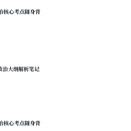
，纯属巧合。 《考研政治黑宝书·全国硕士研究生招生考试·思想政治理
政治核心考点随身背
础及以上的考生，考研辅导老师也可参考本书内容将部分知识讲解得更加
考研政治大纲解析笔记
政治核心考点随身背