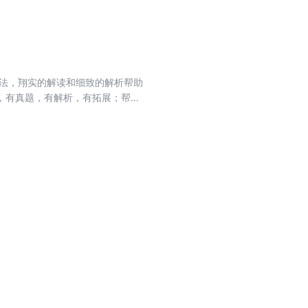
笔法，翔实的解读和细致的解析帮助
，有真题，有解析，有拓展；帮助
适合基础阶段复习的引入，强化阶
如有碰到，纯属巧合。 本书适用