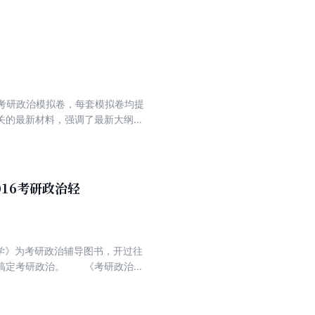
套卷》。
套考研政治模拟卷，每套模拟卷均提
关的最新材料，强调了最新大纲跟
知识复习后用于巩固所学知识、提
、检测复习效果。
16考研政治轻
松学》为考研政治辅导图书，开过往
、搞定考研政治。 《考研政治黑
到有趣味，有逻辑，有重点，有框
构知识体系，明心见性，直指人
意的是，本书没有任何预测押题的