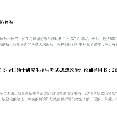
真题与答案速查）》《考研政治核心考点随身背》以及《考研政治冲刺6
6套卷
年全国硕士研究生招生考试思想政治理论科目的练习而编写。全书共包括6
彩解析，根据最新的考试大纲编写，并在相应解析中补充了跟核心考点有
区别和要求，具有较强的时效性和针对性。本书是考生在进行一轮完整的
接考试要求的优秀习题书，有助于考生在考研冲刺阶段理解考试最新要求
书·全国硕士研究生招生考试·思想政治理论辅导用书：20
书·全国硕士研究生招生考试·思想政治理论辅导用书：2016考研政治轻
，以轻松的笔法，翔实的解读和细致的解析帮助考生了解、理解、掌握
研究生招生考试·思想政治理论辅导用书：2016考研政治轻松学》力图做
解析，有拓展；帮助考生理解考研政治内容，引导真题演练方法，促进建
段复习的引入，强化阶段困惑的开释，冲刺阶段重点的把握。 需要注