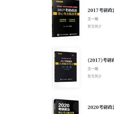
作用，如有碰到
2017考研
学》适用于零基
王一珉
暂无简介
(2017)
王一珉
暂无简介
2020考研