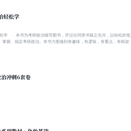
政治轻松学
治轻松学 本书为考研政治辅导图书，开过往同类书籍之先河，以轻松的
、掌握、搞定考研政治。本书力图做到有趣味，有逻辑，有重点，有框架
治内容，引导真题演练方法，促进建构知识体系，明心见性，直指人心；
冲刺阶段重点的把握。需要注意的是，本书没有任何预测押题的作用，
的考生，考研辅导老师也可参考本书内容将部分知识讲解得更加透彻。
政治冲刺6套卷