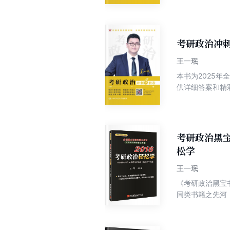
分类解析、十年
考研政治冲刺
王一珉
本书为2025
供详细答案和精
往年大纲的具体
升答题能力、对
考研政治黑宝
松学
王一珉
《考研政治黑宝
同类书籍之先河
宝书·全国硕士
架，有真题，有
心；适合基础阶