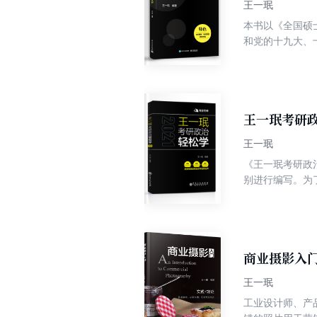
王一珉
本书以《全国硕
和党的十九大、
＜ 告台湾同胞书
具有内容精练、
真题示例等内容
考生而言，这是
对重要知识点反
王一珉考研政
王一珉
《王一珉考研政
别进行编写。为
括课程介绍、正
商业摄影入
王一珉
工业设计师、产