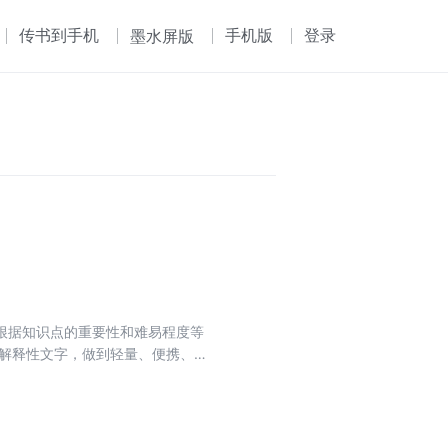
传书到手机
手机版
登录
墨水屏版
根据知识点的重要性和难易程度等
量解释性文字，做到轻量、便携、易
书注明了知识点的重要程度，以★
部分为重点考查内容，考生应重点
命题的方法，供考生更好地对接知识