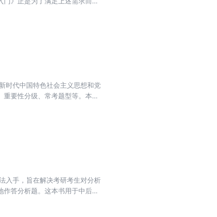
入门》正是为了满足上述需求而编
单反相机拍出满足需求的照片。商
开始拍摄，并为精进打下基础。
知识，相机和镜头的选择与使用，
像摄影技术等。
平新时代中国特色社会主义思想和党
、重要性分级、常考题型等。本书
方法入手，旨在解决考研考生对分析
地作答分析题。这本书用于中后期