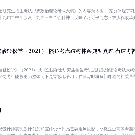
士研究生招生考试思想政治理论考试大纲》的内容为依据， 充分体现了
十九届二中全会及十九届三中全会精神，反映了习近平同志《在庆祝改革开
＞ 发表 40 周年纪念会上的讲话》等一系列*新讲话精神， 在广泛吸
信息丰富、实用性强等特点。本书内容涵盖知识点归纳、核心考点提示、
，突出应试学习的针对性和实战性。本书为双色印刷，根据知识点的重要
一本实用、好用、可贯穿考研政治复习全程的书籍，可帮助考生在复习的
复记忆，以及在冲刺阶段对知识点进行归纳总结。
治轻松学（2021） 核心考点结构体系典型真题 有道考
治轻松学》（2021）以《全国硕士研究生招生考试思想政治理论考试大
了使考生能够更为整体而不是零散地学习，在编写时将每门课程的相关章
文、总结、推荐书籍等内容。
门
品设计师实现设计创意和宣传设计作品需要用到摄影，小微企业商家希望