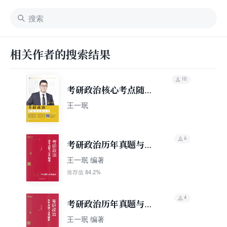
相关作者的搜索结果
10
考研政治核心考点随身
背
王一珉
6
考研政治历年真题与分
类解析（2027）
王一珉 编著
84.2%
推荐值
4
考研政治历年真题与分
类解析（含2025年真
王一珉 编著