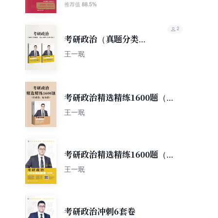
题）
88.5%
推荐值
2
考研政治（真题分类解
析、十年真题与答案速
王一珉
查）
考研政治精选精练1600题（基
础篇、提高篇）
王一珉
考研政治精选精练1600题（基
础篇、提高篇）
王一珉
考研政治冲刺6套卷