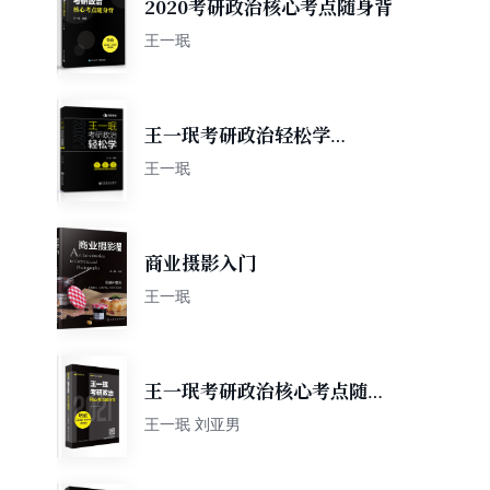
2020考研政治核心考点随身背
王一珉
王一珉考研政治轻松学
（2021） 核心考点结构体系
王一珉
典型真题 有道考神系列
商业摄影入门
王一珉
王一珉考研政治核心考点随身
背
王一珉 刘亚男