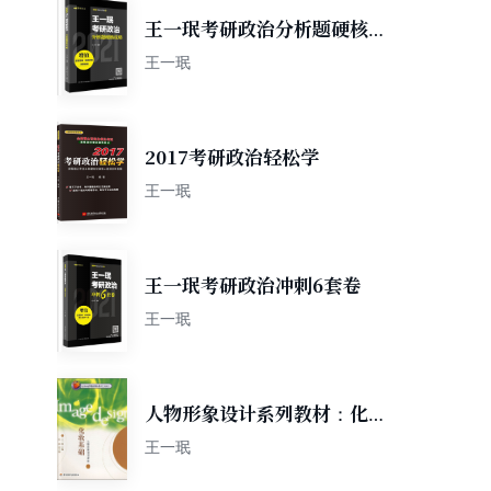
王一珉考研政治分析题硬核攻
略
王一珉
2017考研政治轻松学
王一珉
王一珉考研政治冲刺6套卷
王一珉
人物形象设计系列教材：化妆
基础
王一珉