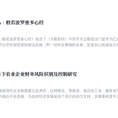
的价值和审美意义，以及关系进行较为深入地学习和探讨，对于现代设计
我读文章，读得兴致起来了，还兴致勃勃，就因为看到妙句，继而领略到
合一”的艺术精神，把人与自然、绘画与意境视为一个整体，它的传达思想
子评王亚的《声色记》 B．非常典雅的中式女性随笔。有古意，有韵致。
艺术存在着一种相互渗透的关系，共同创造了一个反映民族特征和深厚文
转化成清丽的文字。 C.内容共分五辑：《声色记》写墨、绿、缁、素、
品：般若波罗密多心经
》写椿、芣、艾、苋、葙、萱、葵、栀、槿、桐等植物，《器物记》写篦
《行止记》写闲、醺、啖、 剔、聒、戏、懒、刬、归、简等行为方式、
气。 D.文字典雅端丽，情意绵绵。作者如同一个高明的舞娘，长袖善舞
：般若波罗密多心经》包含了《大般若经》中所开示之般若法门是专为已
于以空性智慧觉悟诸法实相（即一切外在事物的名相，皆是自心的虚妄分
回生死救度众生，其行为看似有违一般所认知的脱离轮回观念，而实际上
慈悲喜舍之心平等救护一切众生才是真菩萨行，而自己逃离生死轮回却弃
角下农业企业财务风险识别及控制研究
根据现代企业制度建立起来的，以种植业、养殖业、食品加工业、服务业
位不容忽视，为农村经济发展提供了强大的动力支持，其重要程度不言而喻。 农业企业财务
企业建设发展，为企业营造更加和谐的工作环境，降低企业内部的成本投
是非常必要的。但是，就目前我国农业企业财务控制的现状来看，还存在
业企业内部控制下财务管理中存在的问题进行分析并找出具体的解决措施。 本书是江苏省高校