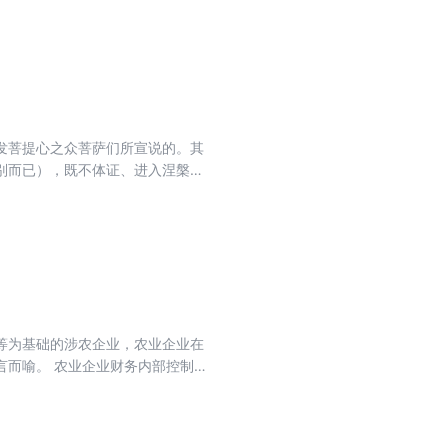
艺术的民族风格和发展进行有益研
作者妙思，妙句妙思是孤独的珍稀动
与设计艺术有异曲同工之妙。中国
对所写对象心怀热爱，又能以自己的
化内涵的艺术体系。
青、黎、银、绛、翠、灰、绾等各种
、盏、瓷、药、烟、钏、锦、笺、
情绪状态，《岁时记》写中国最有代
，其乐其嗔，都观之可喜。
发菩提心之众菩萨们所宣说的。其
别而已），既不体证、进入涅槃而
这才是《大般若经》开悟菩萨的主
众生于不顾则有违菩萨自度度他之
等为基础的涉农企业，农业企业在
内部控制是
入。农业企业在新的发展时期，强
诸多问题。本书就立足于这一现实
哲学社会