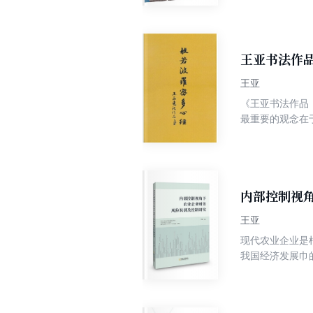
对中国传统艺术
的，这才好。 
究。因为“天人
物。 ——车前
绘画与中国设计
深厚积淀将它们
王亚书法作
颜色，《草木记
帖、牖等器物，
王亚
表性的二十四节
《王亚书法作品
最重要的观念在
自愿生生世世轮
旨所在。因为以
初衷誓愿。
内部控制视
王亚
现代农业企业是
我国经济发展巾的地
为了更好地促进
化内部财务控制
情况，对目前我国农