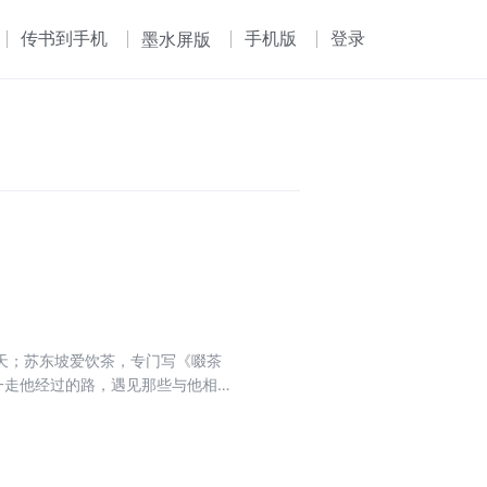
传书到手机
手机版
登录
墨水屏版
乐天；苏东坡爱饮茶，专门写《啜茶
一走他经过的路，遇见那些与他相
活之味。走近苏东坡，感受古代文