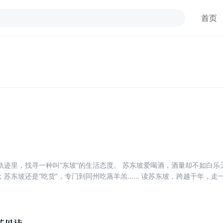
首页
轨迹里，找寻一种叫“东坡”的生活态度。 苏东坡爱喝酒，酒量却不如白
；苏东坡还是“吃货”，专门到同州吃蒸羊羔…… 读苏东坡，跨越千年，走
、张岱、黄山谷……每一篇帖中都有一个故事，每一段文章中都蕴含着生
与内核。