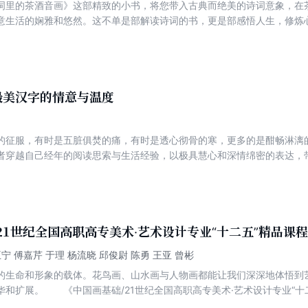
词里的茶酒音画》这部精致的小书，将您带入古典而绝美的诗词意象，在
意生活的娴雅和悠然。这不单是部解读诗词的书，更是部感悟人生，修炼
最美汉字的情意与温度
的征服，有时是五脏俱焚的痛，有时是透心彻骨的寒，更多的是酣畅淋漓的
者穿越自己经年的阅读思索与生活经验，以极具慧心和深情绵密的表达，
性。 ◆推荐语◆ 端丽灵透的文字，诠释的是雅逸蕴藉的内心。 中国汉
这是一本能让人感受美好，和活出美好的书。因为作者对人间万物都有罕
晓它们的前世与今生，并且，不惮于把自己的人生和对人生的理解，融贯
如说，她是在汉语里表现出一种完美人性。 ◆媒体评论◆ 舒婷说过：魅
是透心彻骨的寒，更多的是酣畅淋漓的洗涤和“我欲乘风归去”的快感。 
21世纪全国高职高专美术·艺术设计专业“十二五”精品课
验，以极具慧心和深情绵密的表达，带我们领略汉语言文字里致命的雅致
宁 傅嘉芹 于理 杨流晓 邱俊尉 陈勇 王亚 曾彬
小的人可以进入广大的世界，短暂的生命可以留下永恒的声音。能否获得
的生命和形象的载体。花鸟画、山水画与人物画都能让我们深深地体悟到
每个人生存质量的大事，不容轻视。语言丰富，则人生饱满；语言贫瘠，
华和扩展。 《中国画基础/21世纪全国高职高专美术·艺术设计专业“十
顺 ◆图书亮点◆ A. 写散文的人，心细，玲珑剔透，妙句才能从剔透里剔
中国画的基本知识和技能技巧，二是试图将中国画作为物质生活与精神审
太亮，太亮则一览无余，要亮中有暗，暗地里的光亮，隐隐约约，摇摇摇