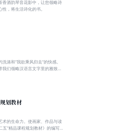
茶香酒韵琴音花影中，让您领略诗
心性，将生活诗化的书。
洗涤和“我欲乘风归去”的快感。
带我们领略汉语言文字里的雅致与
字销魂蚀骨的意境与情致尽在其中。
见的热爱和懂得。她深知中国汉字的
进对文字的理解中去。与其说她是
力汉语对我们的征服，有时是五脏
在这本书里，作者穿越自己经年的阅
程规划教材
与风情，趣味与灵性。 正是借着语
语言的恩惠，能否领悟语言的秘
艺术的生命力。使画家、作品与读
则人生寡淡；语言性灵，则人生优
二五”精品课程规划教材》的编写目
出灯花，而妙思则透出一层光亮。这
美的载体而融入到设计艺术之中，
曳，犹犹豫豫——甚至是犹犹豫豫