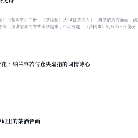
茶见诗
起》《营闲事》二册，《茶烟起》从24首茶诗入手，将茶的方方面面，如
等等，用讲故事的方式串联起来，生动有趣。《营闲事》则分为三个部分
的故事，讲述了文征明、八大山人、唐伯虎等人的书画生涯，诗词中名人
手拈来，别开生面，仙气清气茶气雅气一以贯之，平常的凡俗在作者笔下
岸花：纳兰容若与仓央嘉措的词情诗心
诗词里的茶酒音画