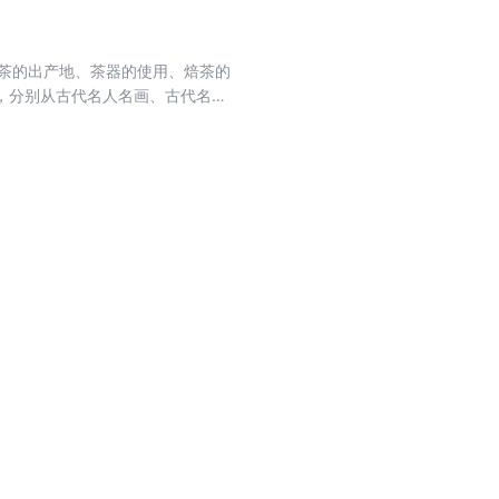
茶的出产地、茶器的使用、焙茶的
，分别从古代名人名画、古代名曲
与名曲、名人与酒的故事。写茶说
变得灿若云霞，茶香缭绕，让人回