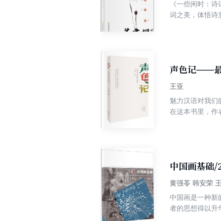
《一些闲时：诗
词之美，体悟诗
声色记——
王亚
魅力汉语对我们
在这本书里，作
风情，趣味与灵
◆编辑推荐◆ 
声、色、味，知
在诠释文字，不
俱焚的痛，有时
中国画基础/
读思索与生活经
黄强苓 韩安荣 王
言这一通道，狭
中国画是一种新
密，实在是关乎
者的思想得以升
雅。 ——谢有
的一是基于传授
一层光亮还不能