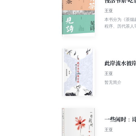
慢活书系·吃
王亚
本书分为《茶烟
程序、历代茶人
和诗词里关于酒
酒谈论诗词，随
味无穷。
此岸流水彼
王亚
暂无简介
一些闲时：
王亚