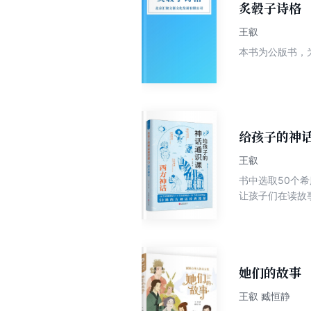
炙毂子诗格
王叡
本书为公版书，
给孩子的神
王叡
书中选取50个
让孩子们在读故
她们的故事
王叡 臧恒静