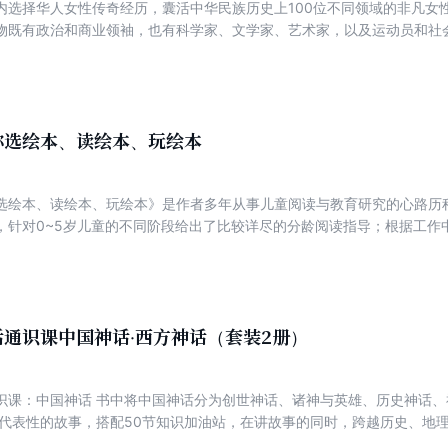
内选择华人女性传奇经历，囊活中华民族历史上100位不同领域的非凡女
物既有政治和商业领袖，也有科学家、文学家、艺术家，以及运动员和社
的浓雾所遮蔽，成为"隐藏人物”。虽然来自不同年代，不同的社会领域，
力和可能性的束缚。这些传奇女性的不凡经历，将成为中国孩子、尤其是
内容，以手绘插图完整诠释人物故事，艺术化再现人物生平，可读性更强。
像，反映出当代对女性成长的思考和女性社会角色的积极认知。本书特别献
人物角色，使她们感同身受地理解世果，获得启发和鼓励，定位自我，收
你选绘本、读绘本、玩绘本
选绘本、读绘本、玩绘本》是作者多年从事儿童阅读与教育研究的心路历
，针对0~5岁儿童的不同阶段给出了比较详尽的分龄阅读指导；根据工作
巧与误区，并加入了绘本创意拓展的单元。同时，收录了截至2017年出
、生活等多个主题。其中，作者对亲子共读的重要性的强调和对绘本游戏
通识课中国神话·西方神话（套装2册）
、诸神与英雄、历史神话、神物传奇、传说仙话5大主题。从
有代表性的故事，搭配50节知识加油站，在讲故事的同时，跨越历史、地
门。 给孩子的神话通识课：西方神话 书中选取50个希腊神话、北欧神话和凯尔