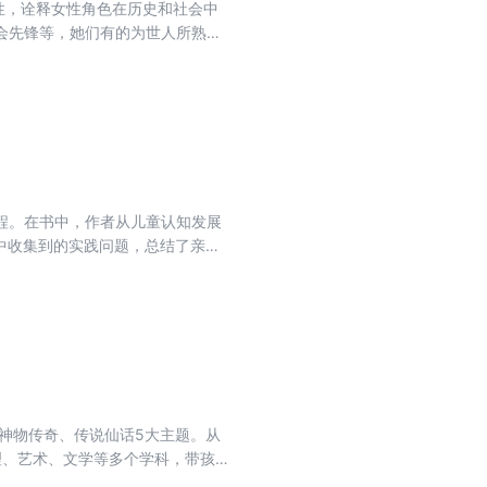
性，诠释女性角色在历史和社会中
会先锋等，她们有的为世人所熟
但她们都有着无上的勇气，敢于打
女孩实现梦想的榜样，本书以女性
通过呈现及刻画古往今来100位
给7~14岁的中国女孩，希望借中
获自信，勇敢作梦。
程。在书中，作者从儿童认知发展
中收集到的实践问题，总结了亲子
版的绘本精华，涉及情绪、成长、教
功能的开发，颇具特点。
理、艺术、文学等多个学科，带孩子