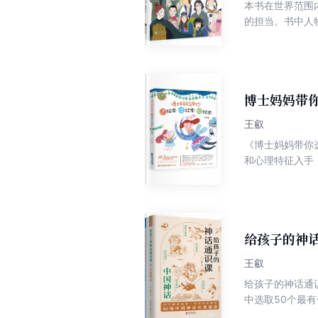
本书在世界范围
的担当。书中人
知，有的被历史
破对于人生想象
传奇故事为基础
杰出华人女性群
书中面目清晰的
博士妈妈带
王叡
《博士妈妈带你
和心理特征入手
共读的方式、技
养、亲情、爱好
给孩子的神话
王叡
给孩子的神话通识课：中国神话 书中将中国神话分为创世神话
中选取50个最
探寻神话背后的文化内涵，轻松实现历史入