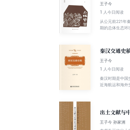
王子今
1
人今日阅读
从公元前221
期的总体生态环
究秦汉史、总结
了秦汉时期生态
的关系。对这一
秦汉交通史
“列树成林”的
物。
王子今
1
人今日阅读
秦汉时期是中国
近海航运和海外
运销区划、运输
运行，交通与秦
文化考察的对象
出土文献与
王子今 孙家洲