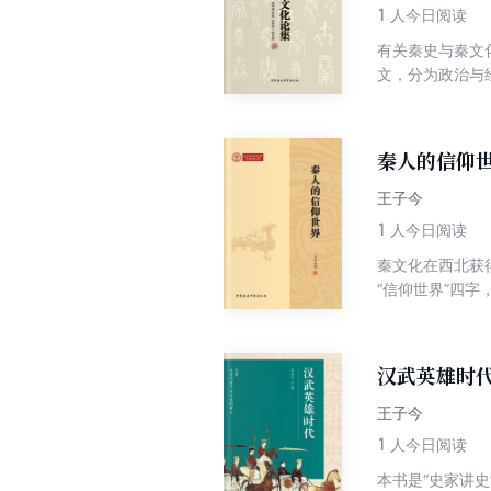
1
人今日阅读
有关秦史与秦文
文，分为政治与
料及图像资料，
察；部分论文从
讨，取得了一些
秦人的信仰
问题展开探讨，
一些学术疑难问
王子今
1
人今日阅读
秦文化在西北获
“信仰世界”四
及政治权力集团
崇拜”与“雕鸷之
儿鬼”禁忌等问
汉武英雄时
基本格局形成条
王子今
1
人今日阅读
本书是“史家讲