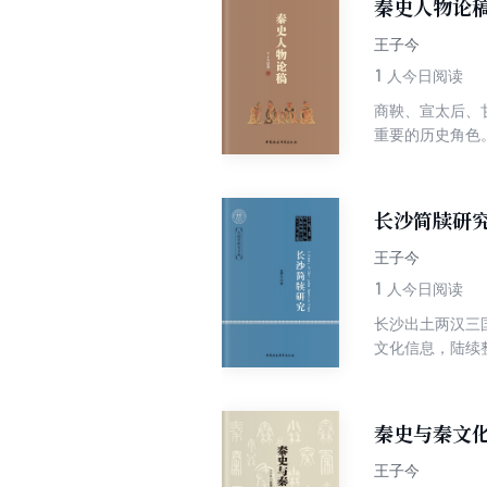
秦史人物论
王子今
1
人今日阅读
商鞅、宣太后、
重要的历史角色
分析，深化对秦
价值的新发现。
长沙简牍研
王子今
1
人今日阅读
长沙出土两汉三
文化信息，陆续
沙简牍研究》为
有更重要的学术
的论说，应当有
秦史与秦文
王子今