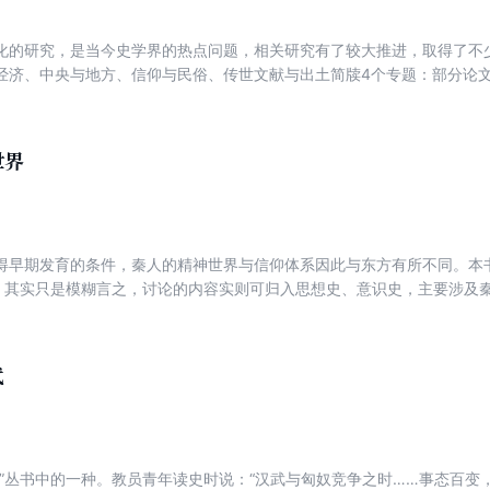
化的研究，是当今史学界的热点问题，相关研究有了较大推进，取得了不少
经济、中央与地方、信仰与民俗、传世文献与出土简牍4个专题：部分论
分析秦史各阶段的特点，总结秦文化体现出来的积极意义，并对秦人的物
政治、军事、文化、制度等几个方面来分析秦实现统一的原因，并对秦的
突破性见解；部分论文利用出土简牍材料及传世文献，对秦的政治结构、
世界
对秦的社会结构、阶级关系以及秦政对后世的彩响等问题加以论述。诸位
题，提出了不少富有建设性的新见解。
得早期发育的条件，秦人的精神世界与信仰体系因此与东方有所不同。本
字，其实只是模糊言之，讨论的内容实则可归入思想史、意识史，主要涉及
意识形态导向等问题，其中诸多现象颇多巫术或说数术色彩。具体而言，本
秦”说，“大神”“威神”祀告与诅军形式的神巫文化色彩，秦人意识中的“树神”“
题提出的学术意见，应当有益于深化对秦史与秦文化、秦人精神世界和信
代
件的考察。
史”丛书中的一种。教员青年读史时说：“汉武与匈奴竞争之时……事态百变