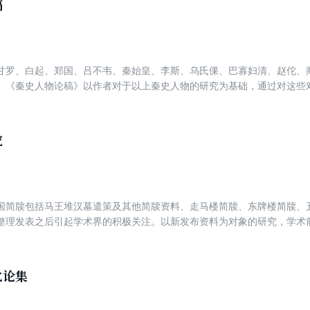
稿
甘罗、白起、郑国、吕不韦、秦始皇、李斯、乌氏倮、巴寡妇清、赵佗、
。《秦史人物论稿》以作者对于以上秦史人物的研究为基础，通过对这些
史与秦文化的认识。理解这些人物的立场、思想、表现及其历史影响，对
而秦文化的风貌，也可以得到更具体、更生动的说明。
究
国简牍包括马王堆汉墓遣策及其他简牍资料、走马楼简牍、东牌楼简牍、
整理发表之后引起学术界的积极关注。以新发布资料为对象的研究，学术
以上出土文献研究的收获。其中有文字释读方面的新见，通过简牍资料对
价值。涉及经济史、行政史、社会生活史、交通史、技术史、教育史、称
助于两汉三国历史文化研究的学术推进。
化论集