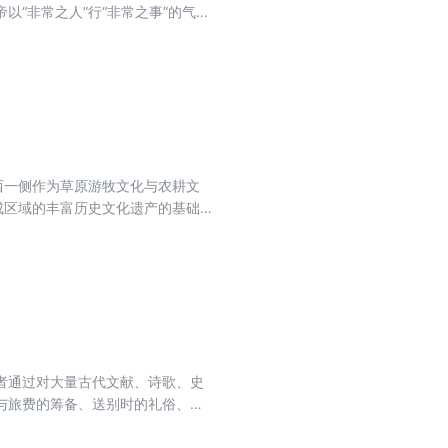
“非常之人”行“非常之事”的气魄
等壮举。这一时期，地方分裂势力被肃
的汉文化。丝绸之路上发现的汉锦
时期社会各领域杰出人物的故事，
，作者不避讳用“汉武帝的女人们”
西一侧作为草原游牧文化与农耕文
成区域的丰富历史文化遗产的基础
黄河历史人文认识重要价值和意义
供基本支撑，促进该区域保护利用
高质量发展。
者通过对大量古代文献、诗歌、史
与旅费的筹备、送别时的礼俗、行
旅者的精神世界等。 书中不仅关注
示了行旅在古代社会中的重要地位