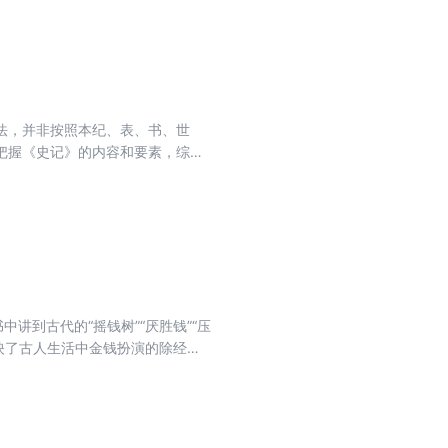
快乐，以及他们对于行旅的不同感
法，并非按照本纪、表、书、世
上把握《史记》的内容和要素，综合
现实启发意义的点进行切入，再结
的历史情况。无论对专业研究者还
讲到古代的“摇钱树”“厌胜钱”“压
反映了古人生活中金钱扮演的除经济
性。此次修订作者增加了《秦汉人
，有助于读者从理论上更好理解“金钱