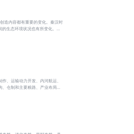
和创造内容都有重要的变化。秦汉时
间的生态环境状况也有所变化。研
、植被、人为因素等几个方面讨论
境观以及生态环境与秦汉社会历史
史公笔下“鼠”的故事，秦汉陵墓
史角度切入的别具一格的历史读
制作、运输动力开发、内河航运、
构、仓制和主要粮路、产业布局及
汉政体的成立，交通与秦汉经济的
的交通心理与交通习尚”也作为历史