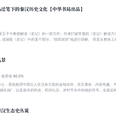
过对古代行旅生活的详细描述，让读者能够体会到古人在旅途中的艰辛与
马迁笔下的秦汉历史文化【中华书局出品】
家王子今教授解读《史记》的一部力作。作者打破常规的《史记》解读方
，或抽取《史记》中的某个部分，“按部就班”地进行讲解。 而是从整体
古学、社会学、传播学、心理学等学科的研究手法，选取其中有趣且具有
分析和讲解，以点带面，使读者了解了整部《史记》的特色以及秦汉时期
都是一部不可多得的好书！
风景
80.5%
推荐值
中心，系统梳理中国古人生活各方面的金钱信仰，语言通俗，内容有趣。书中
仰”“婚礼钱”，以及相关的民俗、民间礼仪、岁时节令中的钱的符号，全面
角色，这些都与普通人的日常生活息息相关，因而对今人来说仍极具可读
贵的负面》《“娘娘滩”传说与“汉后庙”遗址“富贵万岁”瓦当》等新篇章
求与人生价值的关系。
秦汉生态史丛说