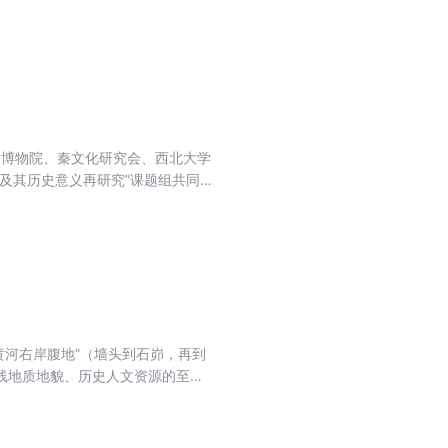
成为中国传统文化灰黯的色调，政
帝陵博物院、秦文化研究会、西北大学
及其历史意义再研究”课题组共同
国的50余位学者与会，进行了深入
家社会科学基金重大项目“秦统一及
黄河右岸腹地”（墙头到石峁，再到
线地质地貌、历史人文资源的至高
在中国历史上独特作用，新增章节，
存，揭示作为物质基础的渭河平原