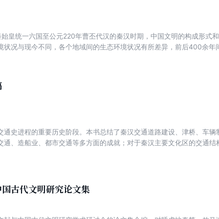
年秦始皇统一六国至公元220年曹丕代汉的秦汉时期，中国文明的构成形式
境状况与现今不同，各个地域间的生态环境状况有所差异，前后400余年
秦汉历史进步的条件，不能忽视生态环境的作用。本书从气候、野生动物
环境条件的基本形势，也从思想史和观念史的角度阐述了秦汉人的生态环
时期生态环境的若干个案，作者也进行了分析，如秦汉宫苑“林麓之饶”，太
稿
礼俗等。既有史料解读，又有相关考古方面的最新发现，是一部以生态环境
交通史进程的重要历史阶段。本书总结了秦汉交通道路建设、津桥、车辆
交通、造船业、都市交通等多方面的成就；对于秦汉主要文化区的交通结
业、人口迁徙与人口流动、通信形式、域外交通等也有所论述。交通与秦
汉文化的发育，在“秦汉文明的交通史背景”这一主题下有所说明。“秦汉人
有所讨论。
中国古代文明研究论文集