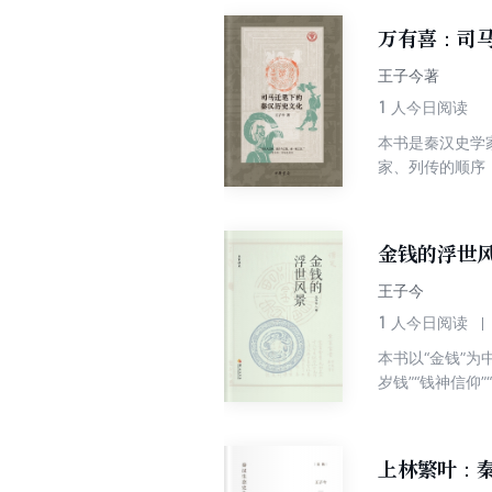
和作用。作者通
万有喜：司
受和态度。
王子今著
1
人今日阅读
本书是秦汉史学
家、列传的顺序
运用历史学、考
合其他史料加以
是历史爱好者，
金钱的浮世
王子今
1
人今日阅读
本书以“金钱”为
岁钱”“钱神信
功能之外的各种
的富贵追求》《富
信仰”、富贵追
上林繁叶：