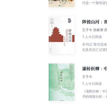
代是一个激情迸
与果敢，开展了“
清，楚文化、秦
织文“登高明望
陟彼山河：
向我们展示了一
“栽培酷吏”呈现
王子今 孙家洲 
1
人今日阅读
本书以“黄河流
化及其交汇过渡
上，梳理草原与
的体认，进一步
各种历史人文资
灞桥折柳：
王子今
1
人今日阅读
《灞桥折柳：中
书的细致分析，
旅的方式、旅途
了行旅的物理层