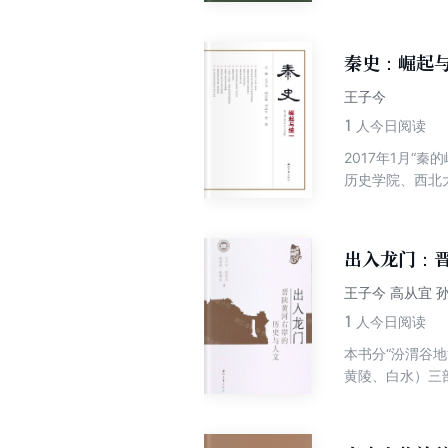
迷信、谶纬迷信
治意识何以成为
秦史：崛起
王子今
1
人今日阅读
2017年1月
历史学院、西北
主办的这次秦史
的学术研讨。学
其历史意义再研究
出入龙门：
王子今 高从宜 
1
人今日阅读
本书分“汾渭谷
黄陵、白水）三
性和唯一性。2
通过盘点渭河流
与大一统王朝定