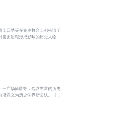
商山四皓等在秦史舞台上都扮演了
对秦史进程形成影响的历史人物的
于多视角地考察秦史，可以提供有
五一广场简牍等，包含丰富的历史
前沿意义为历史学界所公认。《长
历史文化若干问题的考察心得可能
谓史、生态史、民族史等诸多方面