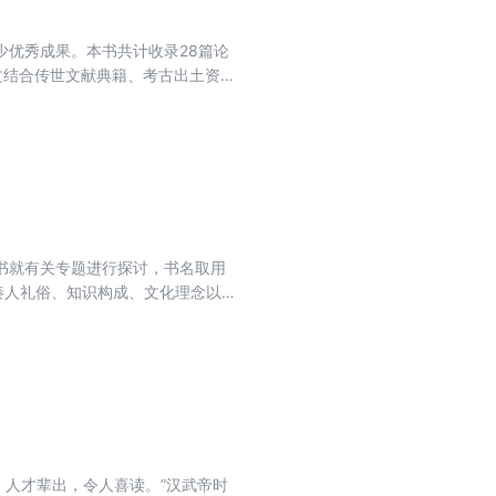
优秀成果。本书共计收录28篇论
文结合传世文献典籍、考古出土资
质生活与精神信仰世界做了微观考
经济生活与生产方式进行个案式探
行政体制、官僚机构和基层管理的
作者从不同角度展开讨论，澄清了
书就有关专题进行探讨，书名取用
秦人礼俗、知识构成、文化理念以
书就秦“畤”体现的文化精神，“鸟
盐神”“海神”，“马禖祝”仪式及“小
仰体系的理解，有助于推进对汉文化
，人才辈出，令人喜读。”汉武帝时