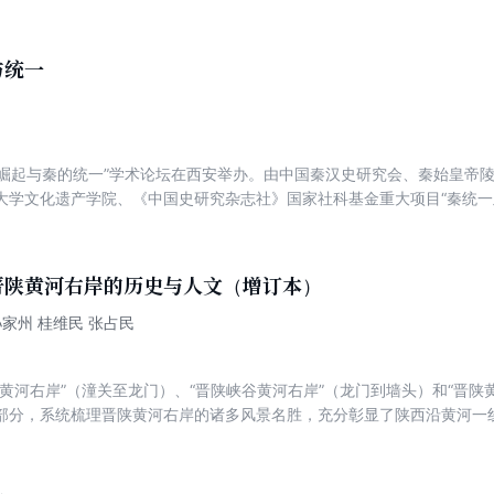
等角度，全方位反思了中国几千年的传统政治文化，探讨了政治迷信何以
中国民族精神的主体。
与统一
“秦的崛起与秦的统一”学术论坛在西安举办。由中国秦汉史研究会、秦始皇
大学文化遗产学院、《中国史研究杂志社》国家社科基金重大项目“秦统一
研究学术盛会取得了超出预想的成功。来自中国大陆、香港、台湾以及韩
术论坛发表的学术论文结集《秦史：崛起与统一》作为2014 年立项的国
”项目编号（14ZDB028）的阶段性成果。
晋陕黄河右岸的历史与人文（增订本）
孙家州 桂维民 张占民
地黄河右岸”（潼关至龙门）、“晋陕峡谷黄河右岸”（龙门到墙头）和“晋陕
部分，系统梳理晋陕黄河右岸的诸多风景名胜，充分彰显了陕西沿黄河一
020年10月出版以来取得较好社会反响。鉴于黄河一级支流渭河及其流域
域作为周、秦、汉、唐等多个王朝的发祥之地和京畿重地所遗留的文化遗
都关中并彪炳史册的内在逻辑，同时促进该区域高质量发展。