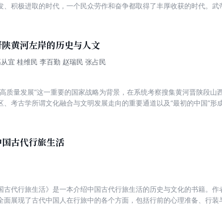
发、积极进取的时代，一个民众劳作和奋争都取得了丰厚收获的时代。武帝以
用兵匈奴”“打通西域道路”“南越归服”“夜郎入朝”“朝鲜置郡”“天马西来”
文化、齐鲁文化完成了合流的历史进程，形成了我们民族的基本文化形态
四海”反映了这一时期汉文化面对世界的雄阔的胸襟和积极进取的精神。同
晋陕黄河左岸的历史与人文
个群星闪耀、文化强势崛起、社会朝气蓬勃的古代中国的历史画卷。 此外
了汉武帝的多重面向。
高从宜 桂维民 李百勤 赵瑞民 张占民
域高质量发展”这一重要的国家战略为背景，在系统考察搜集黄河晋陕段山
区、考古学所谓文化融合与文明发展走向的重要通道以及“最初的中国”形
农耕不同的文化形态，探讨融合发展与文明赓续演进的内在动力；加深对
解读中华人文精神，培育新时代的中华人文精神；为黄河文化走廊建设提
源以促进第三产业发展，促进以文化产业为增长极的黄河流域生态保护与
中国古代行旅生活
国古代行旅生活》是一本介绍中国古代行旅生活的历史与文化的书籍。作
全面展现了古代中国人在行旅中的各个方面，包括行前的心理准备、行装
中的食宿问题、行程与速度的安排、行李与行具的准备、行旅安全以及行
面，如交通方式、住宿和饮食，还深入挖掘了行旅的文化和心理层面，揭