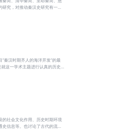
滩秦简、清华秦简、里耶秦简、悬
的研究，对推动秦汉史研究有一定
“秦汉时期齐人的海洋开发”的最
是就这一学术主题进行认真的历史
说明了秦汉时期齐人进行海洋探索
述，对世界海洋学史的学术总结也
设的社会文化作用、历史时期环境
通史信息等。也讨论了古代的流民
”的考论，可以看作古代交通文化的