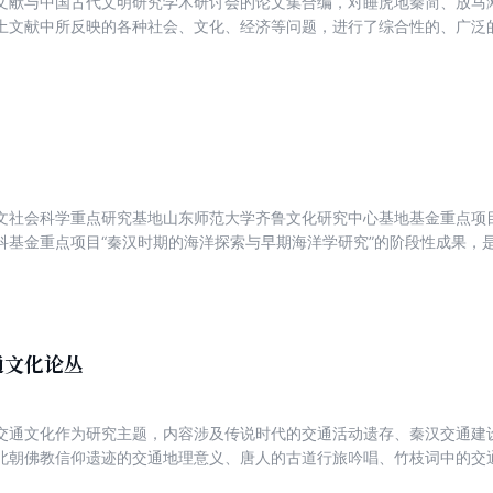
文献与中国古代文明研究学术研讨会的论文集合编，对睡虎地秦简、放马
土文献中所反映的各种社会、文化、经济等问题，进行了综合性的、广泛
文社会科学重点研究基地山东师范大学齐鲁文化研究中心基地基金重点项目
科基金重点项目“秦汉时期的海洋探索与早期海洋学研究”的阶段性成果，
学术专著。作者注重文献资料与考古资料的结合，比较全面、比较详尽地
就，分别从经济史、文化史和社会生活史等层面进行了历史分析。有些论
通文化论丛
交通文化作为研究主题，内容涉及传说时代的交通活动遗存、秦汉交通建
北朝佛教信仰遗迹的交通地理意义、唐人的古道行旅吟唱、竹枝词中的交
、驿壁文学、竹马游戏等与交通有关的历史文化现象。对于“木镫”和“铁鞋