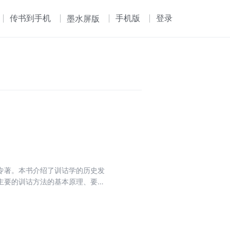
传书到手机
手机版
登录
墨水屏版
专著。本书介绍了训诂学的历史发
主要的训诂方法的基本原理、要点
实例，对运用这些训诂方法，在解