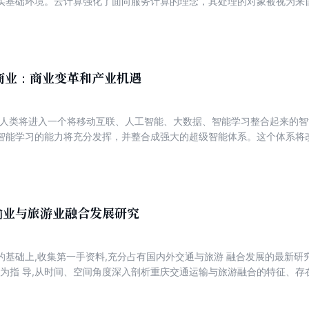
实基础环境。云计算强化了面向服务计算的理念，其处理的对象被视为来
效率的提高是云计算系统处理和优化管理各类数据的出发点。受到网络环
影响，数据的优化管理和高效调度问题面临诸多挑战。在总结云计算中数
的利用效率、各类环境因素的影响和物理节点失效等角度，重点考虑了运
度进行了较深入的探讨，给出了基于热度的数据部署策略、部署节点性能
并通过仿真和实验的方式进行了验证。成果将有利于云计算服务提供商在
能商业：商业变革和产业机遇
有较大的理论和现实意义。
，人类将进入一个将移动互联、人工智能、大数据、智能学习整合起来的智
智能学习的能力将充分发挥，并整合成强大的超级智能体系。这个体系将
、金融……5G时代，如何孵化智能商业？目前成功落地的产品有哪些？如
念型产品，而是与行业深度融合，所有这些问题都会在本书中找到答案。
输业与旅游业融合发展研究
的基础上,收集第一手资料,充分占有国内外交通与旅游 融合发展的最新研
论为指 导,从时间、空间角度深入剖析重庆交通运输与旅游融合的特征、存
交通运输部等六部门和重庆市委、市政府关于交通与旅游融合发展若干文件
发展的模式及实施路径,以期为区域交通运输与旅游融合发展提供 可资借鉴