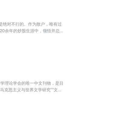
术是绝对不行的。作为散户，唯有过
20余年的炒股生涯中，领悟并总结
业、解惑。因为出身于教育世家，而
文学理论学会的唯一中文刊物，是目
“马克思主义与世界文学研究”“文学
今学术界普遍关注的热点话题进行关