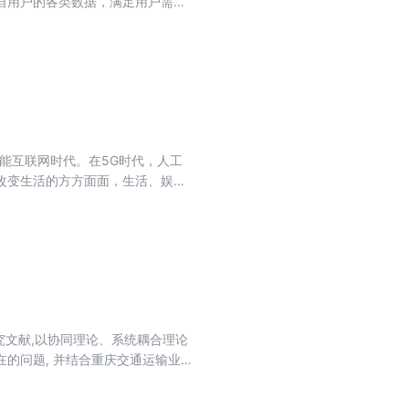
自用户的各类数据，满足用户需求
境、资源分布情况、服务形态，以
据管理和优化调度成果的基础上，
营成本最优化的问题，从数据管理
的综合度量方法和应对节点失效的
保证服务质量的前提下，实现运营
能互联网时代。在5G时代，人工
改变生活的方方面面，生活、娱
何实现真正的商业落地？……本书
究文献,以协同理论、系统耦合理论
在的问题, 并结合重庆交通运输业发
精神,探索出具有重庆特色的交通运
的范例。