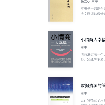
陆宗达 王宁
本书是一部综合
决文献训诂假借
详实准确的词义
训诂方法的综合
小情商大幸
王宁
情商决定着一个
吵、冷战等不和
种情绪进行分析
围，成为一个高
数据资源的
王宁
云计算拓宽了用