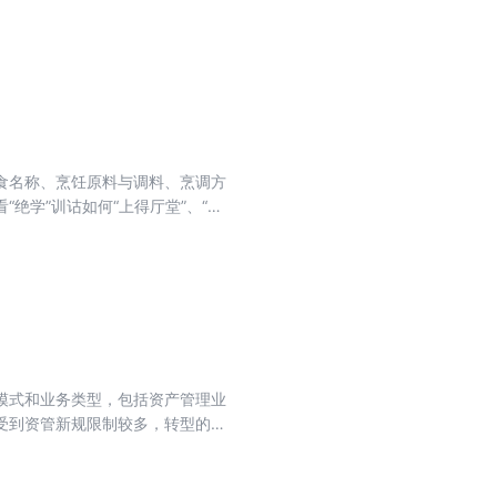
nDB 等数据库故 障诊断理论及实战
对 商业银行数据库管理方面的思考。
库管理员、应用开发人员和数据库技
食名称、烹饪原料与调料、烹调方
绝学”训诂如何“上得厅堂”、“下
模式和业务类型，包括资产管理业
受到资管新规限制较多，转型的重
托公司转型投行业务的捷径，财富
颈。本书还阐述了信托作为法定的
，作出很大贡献。