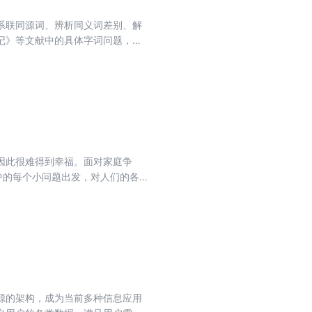
系联同源词、辨析同义词差别、解
记》等文献中的具体字词问题，以
汉语词义研究中的重要作用，并对
因此很难得到幸福。面对家庭争
中的每个小问题出发，对人们的各
，带给家人一个和谐、温馨的氛
源的架构，成为当前多种信息应用