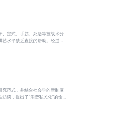
子、定式、手筋、死活等技战术分
棋艺水平缺乏直接的帮助。经过近
该掌握的各项技艺了如指掌，并认
书转变，针对不同水平的爱好者制
研究范式，并结合社会学的新制度
访谈，提出了“消费私民化”的命
探讨。