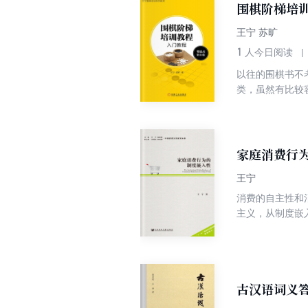
围棋阶梯培
王宁 苏旷
1
人今日阅读
以往的围棋书不
类，虽然有比较
20年的围棋培
为不同的学习阶
订出量体裁衣的
家庭消费行
王宁
消费的自主性和
主义，从制度嵌
题，并对消费私
古汉语词义