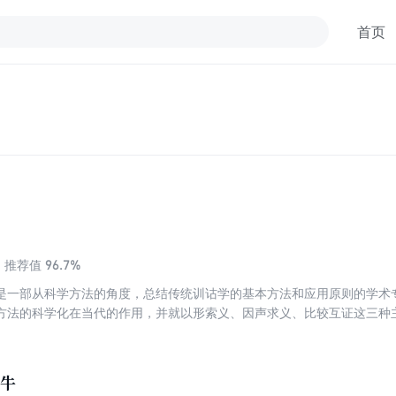
首页
96.7%
推荐值
是一部从科学方法的角度，总结传统训诂学的基本方法和应用原则的学术
方法的科学化在当代的作用，并就以形索义、因声求义、比较互证这三种
清晰明确地总结了基本的训诂方法及其背后的科学原理，并以生动具体的
中的作用进行说明。该书在当代训诂学领域有着深远的影响。
大牛