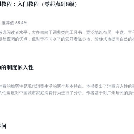
训教程：入门教程（零起点到8级）
68.4%
推荐值
考虑阅读者水平，大多倾向于词典类的工具书，宽泛地以布局、中盘、官
容易查阅的优点，但对于不同水平的爱好者逐步地、阶梯式地提高自己的
训普及工作，作者对一个爱好者从入门到初级、中级、高级各个水平段所应
段需要难易程度不同的围棋知识，只有将围棋词典类工具书向教材类围棋
培训计划，才能让更多的人学会下围棋，快速地提高棋艺。
为的制度嵌入性
消费的脆弱性是现代消费生活的两个基本特点。本书提出了消费嵌入性的
入性角度对中国城市家庭消费行为进行了分析。作者基于对广州居民的质性
民化中的“结构性消费私民化”和“文化性消费私民化”及其相互关系进行了
答问