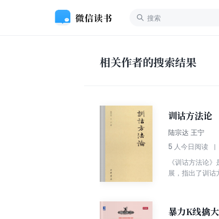
相关作者的搜索结果
训诂方法论
陆宗达 王宁
5
人今日阅读
《训诂方法论》
展，指出了训诂
进行阐发。作者
决实际训诂问题
暴力K线擒