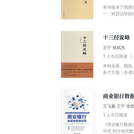
本书收录了我国
一、对训诂学的
关于词语的解释
训诂学相关的知
十三经说略
王宁 褚斌杰
1
人今日阅读
本稿全面、精练
各个方面；作者
之后推介10种
商业银行数
王飞鹏 王宁 张
1
人今日阅读
《商业银行数据
中式 到分布式数