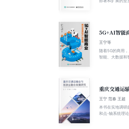
部署和扩展的坚
和实现资源利用
及模式等因素的
本文分别从数据
和优化调度的角
数据修复机制，
5G+AI智
成本的优化，具
王宁等
随着5G的商用
智能、大数据和
乐、教育、医疗
并非科普型的理
重庆交通运
王宁 范春 王超
本书在实地调研
和点-轴系统理
展的现实状况,
输 与旅游融合