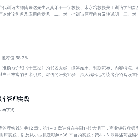
当代训诂大师陆宗达先生及其弟子王宁教授、宋永培教授关于训诂学的普
理论建设和普及应用的意见；二、对一些训诂原理的普及性说明；三、对
；五、关于古代礼俗的考证。本书以应用和普及为目的，用浅显易懂的语
识。
98.2%
推荐值
、准确地介绍《十三经》的书名缘起、编纂始末、刊刻流布、内容特点、
以自己丰富的学术积累、深切的研究经验，深入浅出地向读者介绍阅读本
左右参考书目，以期为年轻学子或经史爱好者指示门径。
据库管理实践
聪 马学涛
库管理实践》共12 章，第1～3 章讲解在金融科技大潮下，商业银行数
据库实践，以及从小型机迁移到x86 平台的实践；第4～6 章讲述商业银行Db2