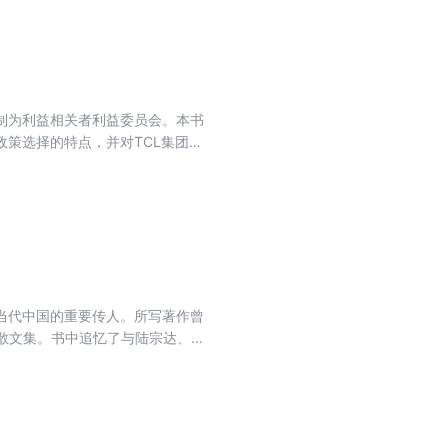
制为利益相关者利益委员会。本书
策选择的特点，并对TCL集团具
理结构，提高会计政策选择的效率
当代中国的重要传人。所写著作曾
性散文集。书中追忆了与陆宗达、启
家国情怀和崇高的人生境界。先生
着生命的通透，能够给广大读者以