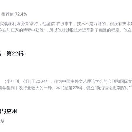
72.4%
推荐值
“实战获利速度快”著称，他坚信“在股市中，技术不是万能的，但没有技
你在与庄家的博弈中获胜”，所以他对炒股技术近乎到了痴迷的程度。他在
炒股绝技，难能可贵的是，他非常乐于分享，7年来一直在股市传道、授
，所以更懂得如何与人分享。
（第22辑）
》（半年刊）创刊于2004年，作为中国中外文艺理论学会的会刊和国际
学集刊中发行量较大的一种。本书是第22l辑，设立“前沿理论思潮探讨”
”三个栏目，共十一篇文章。站在国际文学理论和文化研究的前沿，对当
新的阐释。
识与应用
永培