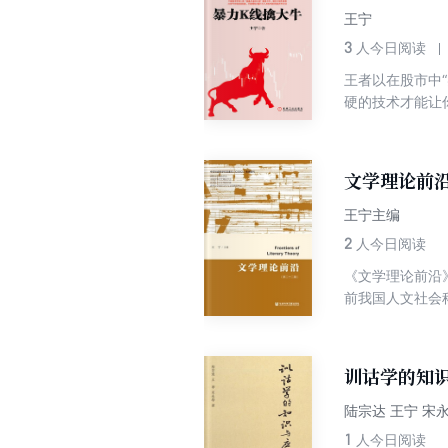
王宁
3
人今日阅读
王者以在股市中
硬的技术才能让
出了大量独门的
且自己也是老师
文学理论前沿
王宁主编
2
人今日阅读
《文学理论前沿
前我国人文社会科
阅读与理论阐释
注和研究，做出
训诂学的知
陆宗达 王宁 宋
1
人今日阅读