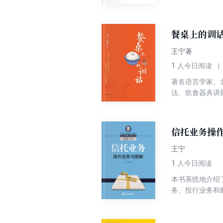
据库新系统上线以
案例；第10、1
《商业银行数据
餐桌上的训
术决 策人员，
王宁著
1
人今日阅读
著名语言学家、
法、炊食器具讲
得厨房”，走出
信托业务操
王宁
1
人今日阅读
本书系统地介绍
务、投行业务和
点在于合规的标
管理业务是信托
公益/慈善信托