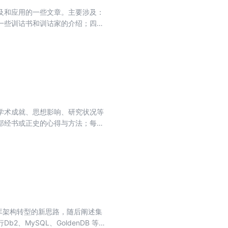
及和应用的一些文章。主要涉及：
一些训诂书和训诂家的介绍；四、
言，生动有趣的举例，介绍了许多
学术成就、思想影响、研究状况等
部经书或正史的心得与方法；每篇
据库架构转型的新思路，随后阐述集
、MySQL、GoldenDB 等数