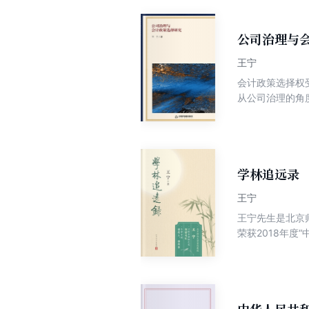
公司治理与
王宁
会计政策选择权
从公司治理的角
体会计政策选择
性。
学林追远录
王宁
王宁先生是北京
荣获2018年
功、钟敬文、周
人生经历丰富，
多方面的启发。