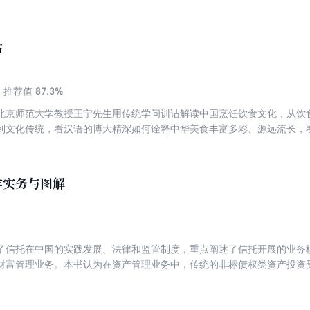
及数据库版本升级等重要内容；第7～9 章讲述Db2、MySQL、Golde
1 章分别讲述Db2 和MySQL 数据库的性能优化；第12 章主要讲述笔者
库管理实 践》主要面向企业（尤其是商业银行）的数据库架构师、数据
诂
也适合大学生学习数据库使用。
87.3%
推荐值
北京师范大学教授王宁先生用传统学问训诂解读中国烹饪饮食文化，从饮
到文化传统，看汉语的博大精深如何诠释中华美食丰富多彩、源远流长，看“
书房方寸之地，走进市井人间烟火。
作实务与图解
了信托在中国的实践发展、法律和监管制度，重点阐述了信托开展的业务
财富管理业务。本书认为在资产管理业务中，传统的非标债权类资产投资
准化资产和权益类资产。中国资产证券化业务具有广阔的发展前景，是信
公司的本源业务，既可以形成利润来源，又可以解决信托公司的资金端瓶
的受托人，在承担社会责任，促进社会慈善事业发展方面能发挥重大作用