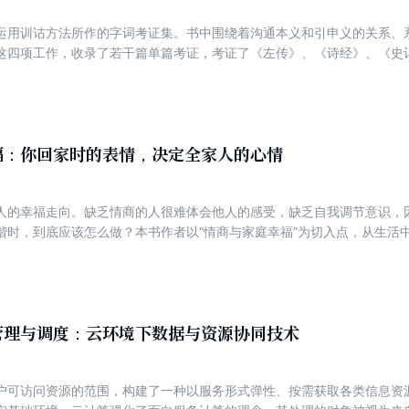
运用训诂方法所作的字词考证集。书中围绕着沟通本义和引申义的关系、
这四项工作，收录了若干篇单篇考证，考证了《左传》、《诗经》、《史
考证，说明了查求本源、系词联义、较同辨异、寻形分字这些工作，在古
运用提供了具体的实例。
福：你回家时的表情，决定全家人的心情
人的幸福走向。缺乏情商的人很难体会他人的感受，缺乏自我调节意识，
谐时，到底应该怎么做？本书作者以“情商与家庭幸福”为切入点，从生活
和解读，带领读者了解和学习“进家门”的艺术。帮读者管理好自己的情绪
情商的幸福家庭的缔造者。
管理与调度：云环境下数据与资源协同技术
户可访问资源的范围，构建了一种以服务形式弹性、按需获取各类信息资