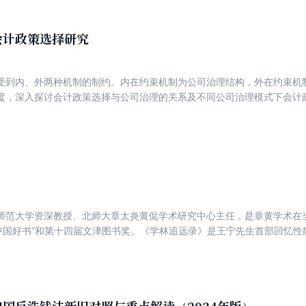
会计政策选择研究
受到内、外两种机制的制约。内在约束机制为公司治理结构，外在约束机
度，深入探讨会计政策选择与公司治理的关系及不同公司治理模式下会计政
进行了案例分析，以求丰富公司治理及会计政策选择的理论，完善公司治
师范大学资深教授、北师大章太炎黄侃学术研究中心主任，是章黄学术在
度“中国好书”和第十四届文津图书奖。《学林追远录》是王宁先生首部回忆
有光、萧璋、刘乃和、李格非等一大批师友的交往，体现出王先生浓厚的
文学功底深厚。这些回忆性散文，专业与情怀兼具，既厚重又感人，饱含