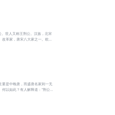
人之一！钱穆：王安石革新政治的
著，无以评价王安石的功过是非！
荆国公。世人又称王荆公。汉族，北宋
、改革家，唐宋八大家之一。欧阳
”传世文集有《王临川集》、《临
公最得世人共传之诗句莫过于《泊
主要是中晚唐，而盛唐名家则一无
。何以如此？有人解释道：“荆公所
实可说是唐诗中蒙尘明珠的荟萃作，