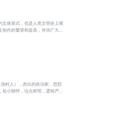
的文体形式，也是人类文明史上璀
文创作的繁荣和提高，并供广大读
县上池村人），杰出的政治家、思想
，短小精悍，论点鲜明，逻辑严
硬”，擅长于说理与修辞，晚年诗风
物咏怀吊古，意境空阔苍茫，形象