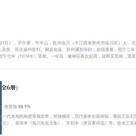
86年5月21日），字介甫，号半山，抚州临川（今江西省抚州市临川区）人
进士及第。历任扬州签判、鄞县知县、舒州通判等职，政绩显著。熙宁二年
宁七年（1074年）罢相。一年后，被神宗再次起用，旋即又罢相，退居
享年六十六岁。累赠为太傅、舒王，谥号“文”，世称王文公。 王安石潜
上，他用“五行说”阐述宇宙生成，丰富和发展了中国古代朴素唯物主义思想
，王安石具有突出成就。其散文简洁峻切，短小精悍，论点鲜明，逻辑严
川集》等著作存世。
全6册）
88.9%
推荐值
从一代名相的角度审视世界。简体横排，历代善本全面校辑，囊括王安石
新义》、嘉靖本《临川先生文集》、宋刻本《唐百家诗选》等。收全王安
“王荆公体”；包含王安石一生所注7部儒释道经典释义，直抵王安石从政的