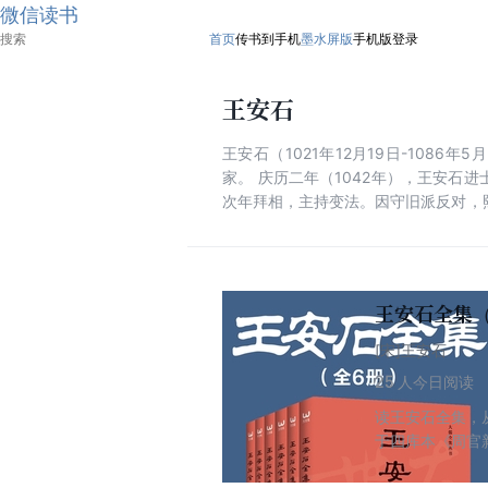
微信读书
首页
传书到手机
墨水屏版
手机版
登录
王安石
王安石（1021年12月19日-10
家。 庆历二年（1042年），王安石
次年拜相，主持变法。因守旧派反对，熙
势，新法皆废，王安石郁然病逝于钟山，
促进宋代疑经变古学风的形成。在哲学
辩证法推到一个新的高度。 在文学上
实际功用，名列“唐宋八大家”，有《临
王安石全集（
[宋]王安石
25
人今日阅读
读王安石全集，
于四库本《周官
生文集》，欣赏