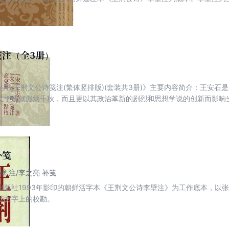
注的内容。本次作者又进行了大幅度的修订，较之2010年初版已经有了
笺注（全3册）
丛书·王荆文公诗笺注(繁体竖排版)(套装共3册)》主要内容简介：王安石
文学成就彪炳千秋，而且更以其政治革新的剧烈和思想学说的创新而影响
补笺
李壁 注/李之亮 补笺
出版社1993年影印的朝鲜活字本《王荆文公诗李壁注》为工作底本，以
些文字上的校勘。