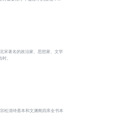
十分大的提升。
是北宋著名的政治家、思想家、文学
当时。
张宗松清绮斋本和文渊阁四库全书本