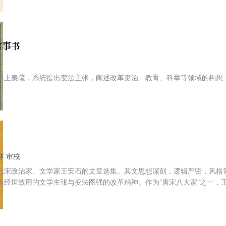
明俊伟”，柳宗元文“雄绝精深”，欧阳修文“敷腴温润”，三苏文则取其“醇
有“评点”数则，辅助读者把握其主旨、立意。
言事书
所上奏疏，系统提出变法主张，阐述改革吏治、教育、科举等领域的构想
林 审校
北宋政治家、文学家王安石的文章选集。其文思想深刻，逻辑严密，风格
其经世致用的文学主张与变法图强的改革精神。作为“唐宋八大家”之一，
及后世议论文发展影响深远。