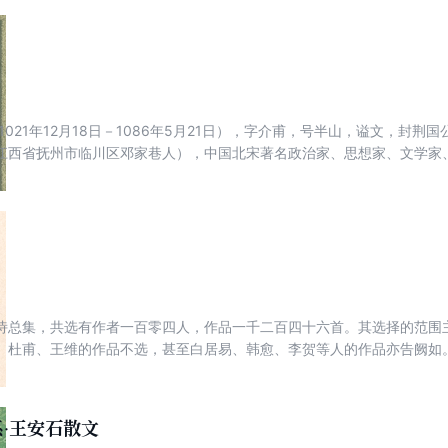
问对日录》，零距离感受北宋政治风云！王安石位列影响中国文化十大名
做人为学的精神与意气，则依然为后人所师法，直到近期的中国。不读原
1021年12月18日－1086年5月21日），字介甫，号半山，谥文，封
江西省抚州市临川区邓家巷人），中国北宋著名政治家、思想家、文学家
“翰林风月三千首，吏部文章二百年。老去自怜心尚在，后来谁与子争先。
其诗文各体兼擅，词虽不多，但亦擅长，且有名作《桂枝香》等。而王荆
春风又绿江南岸，明月何时照我还。”
诗总集，共选有作者一百零四人，作品一千二百四十六首。其选择的范围
、杜甫、王维的作品不选，甚至白居易、韩愈、李贺等人的作品亦告阙如
。其显然共知者，固不待选焉。”因此这一部具有独特旨趣的唐诗选集，
诗集中，始终占有重要地位。
·王安石散文