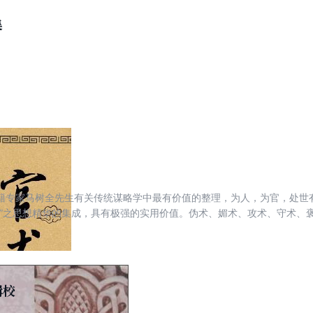
集
籍专家马树全先生有关传统谋略学中最有价值的整理，为人，为官，处世有
术”之思想精华的集成，具有极强的实用价值。伪术、媚术、攻术、守术、
关乎一个人的胜败荣辱：对于大人物来说，一个“术”字决定其是平凡还是伟
。晚清大学士曾国藩赞叹道：“官术第一，世之仅见！”
辑校