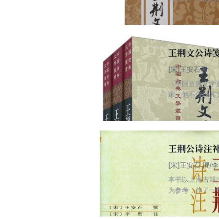
大大完善了李壁
王荆文公诗
[宋]王安石著
《中国古典文学
家，他不仅以其
王荆公诗注
[宋]王安石 撰/
本书以上海古籍
为参考，作了一