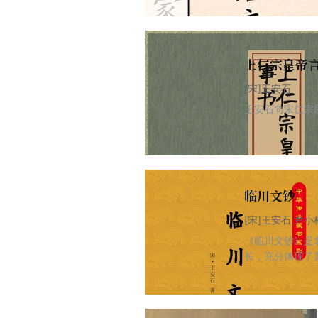
文中，韩愈文“昌
各篇文末，另附
上仁宗皇帝
[宋]王安石
王安石向宋仁宗
临川文钞
[宋]王安石 尹小
《临川文钞》是
长，充分体现了
警著称，对宋代