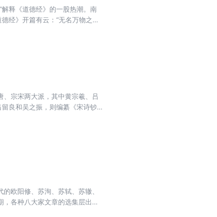
”解释《道德经》的一股热潮。南
道德经》开篇有云：“无名万物之
无，名万物之始；有，名万物之
如梁启超等，皆服膺王安石的惊天创
唐、宗宋两大派，其中黄宗羲、吕
吕留良和吴之振，则编纂《宋诗钞
且附录了后人所作《宋诗钞补》的
代的欧阳修、苏洵、苏轼、苏辙、
期，各种八大家文章的选集层出不
旨，反对巧言丽辞、钩章棘句。选