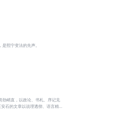
正”者，由此展现各家的文风特质；
，是熙宁变法的先声。
简劲峭直，以政论、书札、序记见
王安石的文章以说理透彻、语言精