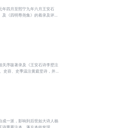
元年四月至熙宁九年六月王安石
》及《四明尊尧集》的着录及评
相关序跋著录及《王安石诗李壁注
渊、史容、史季温注黄庭坚诗，并为
合本三种系统。宋本今存宋抚州修补
斋本、日本天保和刻本等，对李壁
鲜甲寅字活字本，将宋刻本李壁注
有不少错讹、乙文与空字。 本次整
朝鲜甲寅字本补足），以抚州本、
修本、应云鸑本、何迁本比勘，并
绝句》、吕祖谦编《宋文鉴》参
自成一派，影响到后世如大诗人杨
王诗重要注本，蓬左本的发现，则