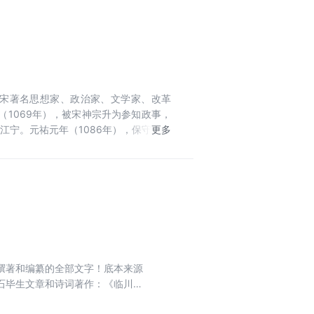
，北宋著名思想家、政治家、文学家、改革
（1069年），被宋神宗升为参知政事，
江宁。元祐元年（1086年），保守派得
心研究经学，著书立说，创“荆公新学”，
；其哲学命题“新故相除”，把中国古代
密，有很强的说服力，充分发挥了古文的
撰著和编纂的全部文字！底本来源
石毕生文章和诗词著作：《临川先
思想根源；详载“王安石变法”现场