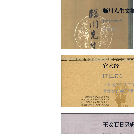
临川先生文
[宋]王安石
暂无简介
官术经
[宋]王安石
《官术经》系古
官场文化关于“
“术”字，它都
可成功还是失败
王安石日录