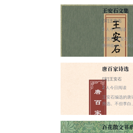
实录——《熙宁
抱负失败了，他
王安石文集
[宋]王安石
3
人今日阅读
王安石 王安石（
抚州临川人（今
修称赞王安石：
川集拾遗》等。
船瓜洲》中的“
唐百家诗选
[宋]王安石
2
人今日阅读
王安石编选的唐
所选。不但李白
选，特世所罕见
在历朝历代的唐
百花散文书系