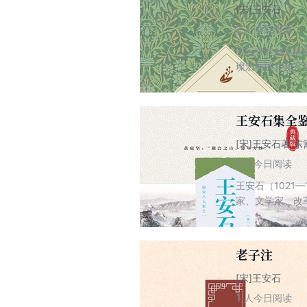
[宋]王安石
2
人今日阅读
中国古代散文源
璨宏丽的文化宝
者借鉴欣赏，特
王安石集全
[宋]王安石著 
2
人今日阅读
王安石（102
家、文学家、改
密，有很强的说
含蓄深沉、深婉
淡远纯朴，营造
老子注
[宋]王安石
1
人今日阅读