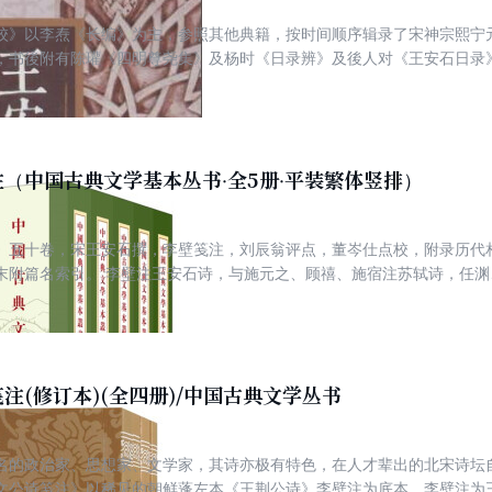
校》以李焘《长编》为主，参照其他典籍，按时间顺序辑录了宋神宗熙宁
，书後附有陈瓘《四明尊尧集》及杨时《日录辨》及後人对《王安石日录
石变法的第一手资料，对研究王安石与宋神宗的关考有极重要的价值。
（中国古典文学基本丛书·全5册·平装繁体竖排）
》五十卷，宋王安石撰，李壁笺注，刘辰翁评点，董岑仕点校，附录历代
末附篇名索引。 李壁注王安石诗，与施元之、顾禧、施宿注苏轼诗，任
三大经典诗注之一。 李壁注本，大体可分为宋本、元删节加评本和宋元拼
删节加评本系统包括元王常本、元毋逢辰本、朝鲜甲辰字活字本、清清绮
添入刘辰翁评点（清绮斋本、天保和刻本复删去刘评）。宋元拼合本为朝
毋逢辰本中的刘辰翁评语合为一本。朝鲜甲寅字本存全帙，惜排版粗率，
文库藏朝鲜甲寅字活字本为底本（蓬左文库藏本阙叶，以韩国高丽大学藏
注(修订本)(全四册)/中国古典文学丛书
本、清绮斋本为参校本。王安石诗作，另取龙舒本及浙本系统的王珏刻递
本较早印本面貌的黄廷鉴校语。此外，整理时，王安石诗取吴说编《古今
名的政治家、思想家、文学家，其诗亦极有特色，在人才辈出的北宋诗坛
外杂抄》、《永乐大典》引及李壁注之处，亦纳入校勘。
文公诗笺注》以稀见的朝鲜蓬左本《王荆公诗》李壁注为底本。李壁注为