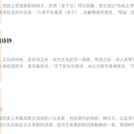
，思想上受道家影响很大，所撰《老子注》理论新颖，曾引发以“性命之理
曾评价这部作品道：“介甫平生最喜《老子》，故解释最所致意。”譬如《
母。”前人解作：“无名，万物之始；有名，万物之母。”王安石则解作：“
，意蕴上大不相同，确可说是开了一个理解《道德经》的新境界。后来人
作品推崇备至。
川诗钞
，又别具特色，是宋词之外，宋代文化的另一高峰。明清之际，诗人有尊
人都提倡宋诗。黄宗羲曾说：“天下皆知宗唐诗，余以为善学唐者唯宋。”
集，按作者整理，收诗一万两千余首。本作品即是其中的一部分内容，并
行
指历史上有极高散文成就的八位名家，包括唐代的韩愈、柳宗元，以及宋
他们先后掀起古文革新的浪潮，使诗文发展的陈旧面貌焕然一新。明清时
伯行的选本最具特色。他总结八家得失，秉持“文道一贯、因文见道”的宗