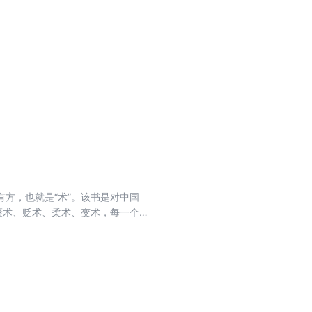
方，也就是“术”。该书是对中国
褒术、贬术、柔术、变术，每一个
大；对于一个平凡人来说，它决定其