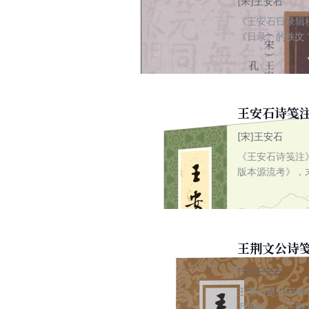
[宋]王安石
《王安石日录辑
《日录》的佚文
论。是研究王安
王安石诗笺注
[宋]王安石
《王安石诗笺注
版本源流考》，
“宋人注宋诗”
版印本残卷。元
注加以删削，并
全文与祖出元代
理，以日本蓬左
王荆文公诗笺
王常本、毋逢辰
[宋]王安石
转录反映王珏刻
王安石是北宋著
校。魏了翁《经
万里等。《王荆