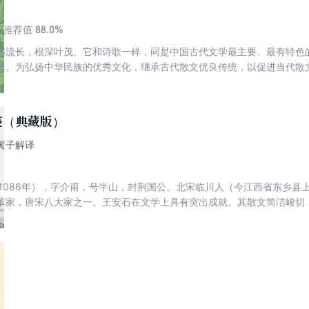
88.0%
推荐值
远流长，根深叶茂。它和诗歌一样，同是中国古代文学最主要、最有特色
库。为弘扬中华民族的优秀文化，继承古代散文优良传统，以促进当代散
编辑这套“中国古代散文丛书”，作为“百花散文书系”的一个组成部分出版。
鉴（典藏版）
东篱子解译
1—1086年），字介甫，号半山，封荆国公。北宋临川人（今江西省东乡
革家，唐宋八大家之一。王安石在文学上具有突出成就。其散文简洁峻切
服力，充分发挥了古文的实际功用，名列“唐宋八大家”；其诗“学杜得其瘦
不迫，以丰神远韵的风格在北宋诗坛自成一家，世称“王荆公体”；其词写
出一个士大夫文人特有的情致世界。