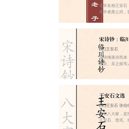
北宋名相王安石
宋学者晁公武，
始，有名万物之
母。”断句一变
举，对其人及其
宋诗钞：临
[宋]王安石
宋诗继唐诗而来
留良、吴之振等
初集》这一部总
相关内容。
王安石文选
[宋]王安石 张伯
唐宋八大家，是
王安石、曾巩。
穷，而以清代张