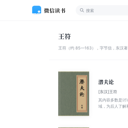
王符
王符（约 85—163），字节信，东
潜夫论
[东汉]王符
其内容多数是讨
域，为后人了解