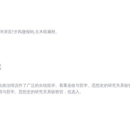
沛泽流?夕风微报响,古木暗藏秋。
正
会政治情况作了广泛的尖锐批评。着重选收与哲学、思想史的研究关系较
因与哲学、思想史的研究关系较密切，也选入。