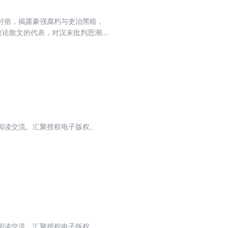
时俗，揭露豪强腐朽与吏治黑暗，
政论散文的代表，对汉末批判思潮
阅读交流。汇聚授权电子版权。
阅读交流。汇聚授权电子版权。