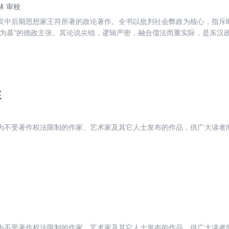
林 审校
汉中后期思想家王符所著的政论著作。全书以批判社会弊政为核心，指斥
民为基”的德政主张。其论说尖锐，逻辑严密，融合儒法而重实际，是东汉
启发性影响。
正
为不受著作权法限制的作家、艺术家及其它人士发布的作品，供广大读者
为不受著作权法限制的作家、艺术家及其它人士发布的作品，供广大读者