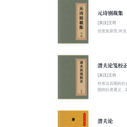
元诗别裁集
[东汉]王符
但觉焦原苦,何当
潜夫论笺校
[东汉]王符
对东汉后期的社
固的白虎通义，
潜夫论