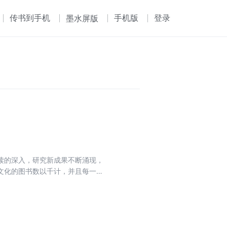
传书到手机
手机版
登录
墨水屏版
读的深入，研究新成果不断涌现，
文化的图书数以千计，并且每一时
果的基础上，对学界关于敦煌与丝