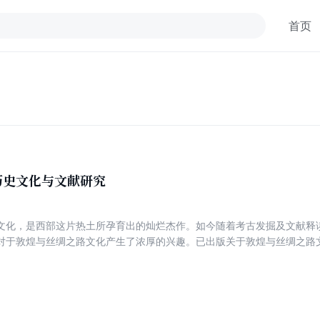
首页
历史文化与文献研究
文化，是西部这片热土所孕育出的灿烂杰作。如今随着考古发掘及文献释
对于敦煌与丝绸之路文化产生了浓厚的兴趣。已出版关于敦煌与丝绸之路
著问世。《元代畏兀儿历史文化与文献研究》就是在以往诸多学者研究成
研究成果的一次梳理与总结。