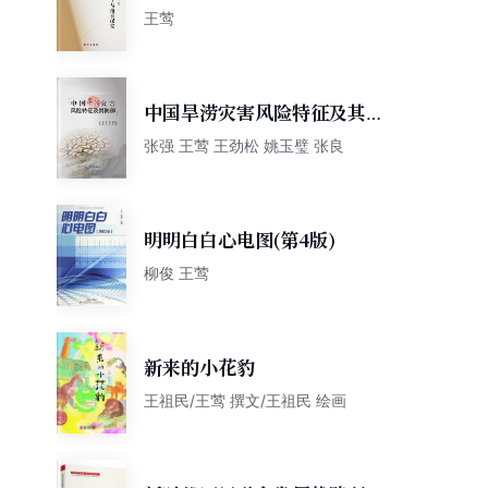
演奏探究
王莺
中国旱涝灾害风险特征及其防
御
张强 王莺 王劲松 姚玉璧 张良
明明白白心电图(第4版)
柳俊 王莺
新来的小花豹
王祖民/王莺 撰文/王祖民 绘画