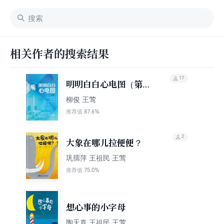
相关作者的搜索结果
17
明明白白心电图（第五
版）
柳俊 王莺
87.6%
推荐值
2
大象在哪儿拉便便？
巩孺萍 王祖民 王莺
75.0%
推荐值
想心事的小字母
陶天真 王祖民 王莺