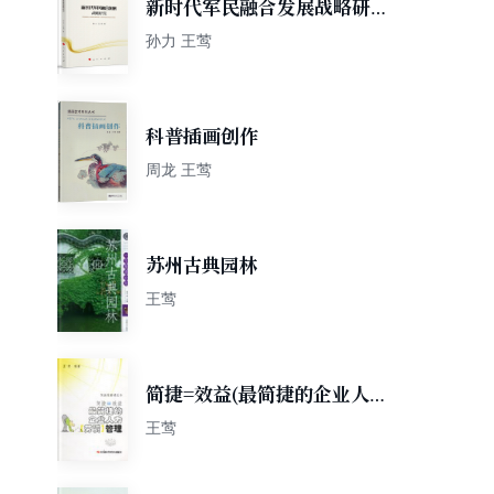
新时代军民融合发展战略研究/
新时代 新思想 新战略研究丛
孙力 王莺
书
科普插画创作
周龙 王莺
苏州古典园林
王莺
简捷=效益(最简捷的企业人力
<劳资>管理)
王莺