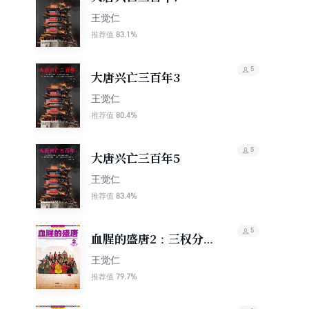
王觉仁
83.1%
推荐值
5
大唐兴亡三百年3
王觉仁
80.4%
推荐值
5
大唐兴亡三百年5
王觉仁
83.4%
推荐值
5
血腥的盛唐2：三权分立
下的贞观之治
王觉仁
79.7%
推荐值