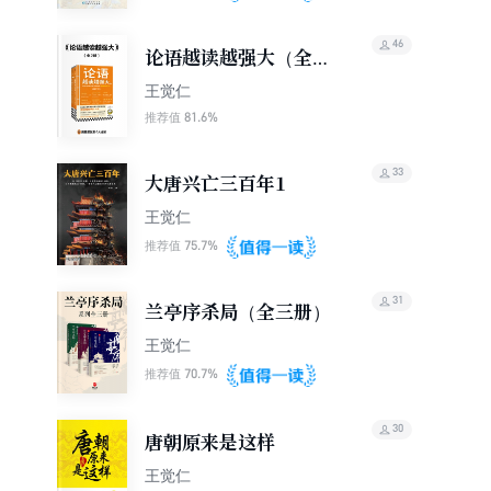
46
论语越读越强大（全2
册）
王觉仁
81.6%
推荐值
33
大唐兴亡三百年1
王觉仁
75.7%
推荐值
31
兰亭序杀局（全三册）
王觉仁
70.7%
推荐值
30
唐朝原来是这样
王觉仁