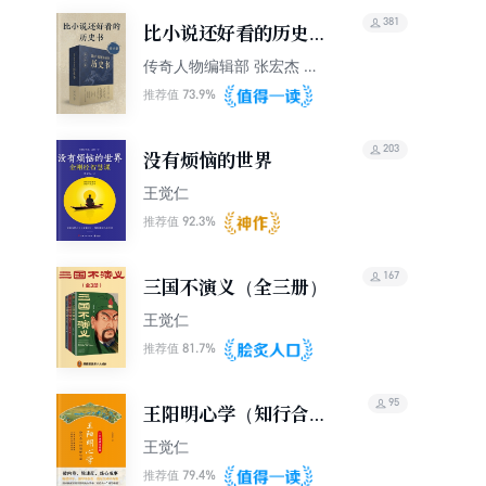
381
比小说还好看的历史书
（共15册）
传奇人物编辑部 张宏杰 郭
宝平 王觉仁 等
73.9%
推荐值
203
没有烦恼的世界
王觉仁
92.3%
推荐值
167
三国不演义（全三册）
王觉仁
81.7%
推荐值
95
王阳明心学（知行合一
进阶必读）
王觉仁
79.4%
推荐值