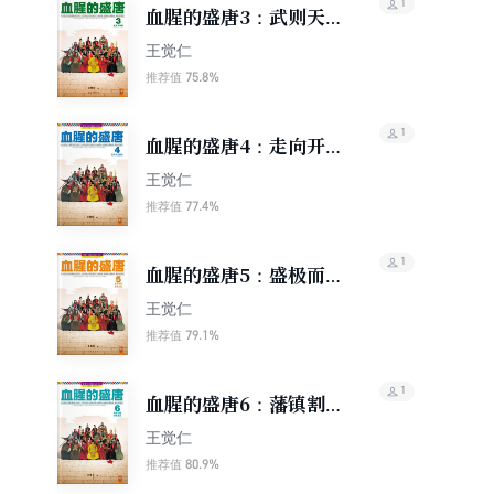
1
血腥的盛唐3：武则天夺
权
王觉仁
75.8%
推荐值
1
血腥的盛唐4：走向开元
盛世
王觉仁
77.4%
推荐值
1
血腥的盛唐5：盛极而
衰，安史之乱
王觉仁
79.1%
推荐值
1
血腥的盛唐6：藩镇割
据，隐患爆发
王觉仁
80.9%
推荐值