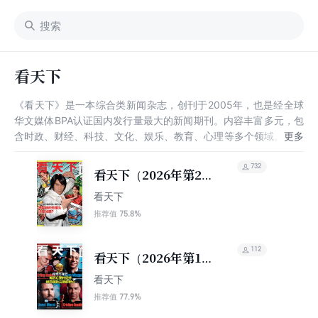
看天下
《看天下》是一本综合类新闻杂志，创刊于2005年，也是经全球
华文媒体BPA认证国内发行量最大的新闻期刊。内容丰富多元，包
含时政、财经、科技、文化、娱乐、教育、心理等多个领域。立志
于为读者展现更广阔的世界和人生的更多可能。
732
看天下（2026年第20
期）
看天下
75.8%
推荐值
112
看天下（2026年第19
期）
看天下
77.9%
推荐值