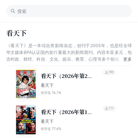
看天下
《看天下》是一本综合类新闻杂志，创刊于2005年，也是经全球
华文媒体BPA认证国内发行量最大的新闻期刊。内容丰富多元，包
含时政、财经、科技、文化、娱乐、教育、心理等多个领域。立志
于为读者展现更广阔的世界和人生的更多可能。
703
看天下（2026年第20
期）
看天下
76.1%
推荐值
111
看天下（2026年第19
期）
看天下
77.6%
推荐值